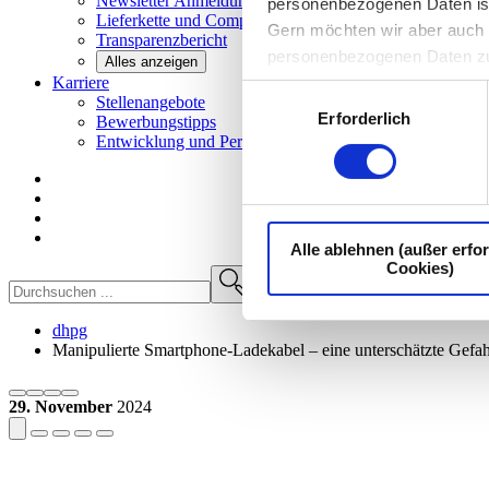
Newsletter
Anmeldung
personenbezogenen Daten ist I
Lieferkette und
Compliance
Gern möchten wir aber auch d
Transparenzbericht
personenbezogenen Daten z
Alles anzeigen
Karriere
Einwilligungsauswahl
Stellenangebote
Erforderlich
Bewerbungstipps
Entwicklung und
Perspektiven
Alle ablehnen (außer erfor
Cookies)
dhpg
Manipulierte Smartphone-Ladekabel – eine unterschätzte Gefa
29. November
2024