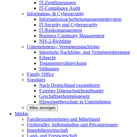
IT-Zertifizierungen
IT-Compliance Audit
Information- & Cybersecurity
Informationssicherheitsmanagementsystem
IT-Security und Cybersecurity
IT-Risikomanagement
Business Continuity Management
NIS-2-Richtlinie
Unternehmens-/
Vermögensnachfolge
Integrierte Nachfolge- und Vermögensberatung
Erbrecht
Testamentsvollstreckung
Stiftungen
Family
Office
Sonstiges
Nach Deutschland expandieren
Externer Datenschutzbeauftragter
Geschäftsgeheimnisgesetz
Hinweisgeberschutz in Unternehmen
Alles anzeigen
Märkte
Familienunternehmen und
Mittelstand
Freiberufler, Selbstständige und
Privatpersonen
Immobilienwirtschaft
Land- und
Forstwirtschaft