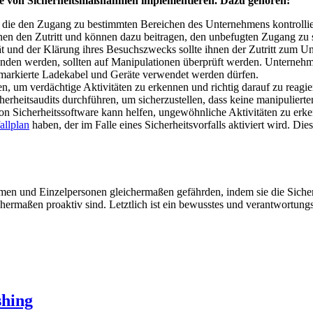
ihe von Sicherheitsmaßnahmen implementieren. Dazu gehören:
, die den Zugang zu bestimmten Bereichen des Unternehmens kontrollie
onen den Zutritt und können dazu beitragen, den unbefugten Zugang zu
t und der Klärung ihres Besuchszwecks sollte ihnen der Zutritt zum U
den werden, sollten auf Manipulationen überprüft werden. Unternehme
ar markierte Ladekabel und Geräte verwendet werden dürfen.
n, um verdächtige Aktivitäten zu erkennen und richtig darauf zu reagie
rheitsaudits durchführen, um sicherzustellen, dass keine manipuliert
 Sicherheitssoftware kann helfen, ungewöhnliche Aktivitäten zu erke
allplan
haben, der im Falle eines Sicherheitsvorfalls aktiviert wird. Die
men und Einzelpersonen gleichermaßen gefährden, indem sie die Sicher
rmaßen proaktiv sind. Letztlich ist ein bewusstes und verantwortungsvo
shing