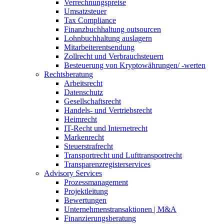
Verrechnungspreise
Umsatzsteuer
Tax Compliance
Finanzbuchhaltung outsourcen
Lohnbuchhaltung auslagern
Mitarbeiterentsendung
Zollrecht und Verbrauchsteuern
Besteuerung von Kryptowährungen/ -werten
Rechtsberatung
Arbeitsrecht
Datenschutz
Gesellschaftsrecht
Handels- und Vertriebsrecht
Heimrecht
IT-Recht und Internetrecht
Markenrecht
Steuerstrafrecht
Transportrecht und Lufttransportrecht
Transparenzregisterservices
Advisory
Services
Prozessmanagement
Projektleitung
Bewertungen
Unternehmenstransaktionen | M&A
Finanzierungsberatung