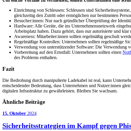
Um solche Vorfälle zu vermeiden, sollten Unternehmen eine Re
Einrichtung von Schleusen: Schleusen sind Sicherheitssysteme
gleichzeitig den Zutritt oder ermöglichen nur bestimmten Pers
Besucher:innen: Nur nach gründlicher Überprüfung der Identitä
Hardware: Alle Geräte, die ins Unternehmensnetzwerk eingebun
Arbeitsplatz haben. Dazu gehört, dass nur autorisierte und kl
Awareness: Mitarbeiter:innen sollten regelmäßig geschult werde
Regelmäßige Kontrollen: Unternehmen sollten regelmäßige Siche
Verwendung von unterstützender Software: Die Verwendung von
Vorbereitung auf den Ernstfall: Unternehmen sollten einen
Notf
des Problems enthalten.
Fazit
Die Bedrohung durch manipulierte Ladekabel ist real, kann Unterneh
entscheidender Bedeutung, dass Unternehmen und Nutzer:innen gleiche
digitalen Infrastruktur zu gewährleisten. Bleiben Sie wachsam.
Ähnliche Beiträge
15. Oktober
2024
Sicherheitsstrategien im Kampf gegen Phi