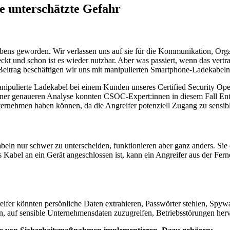
e unterschätzte Gefahr
bens geworden. Wir verlassen uns auf sie für die Kommunikation, Orga
t und schon ist es wieder nutzbar. Aber was passiert, wenn das vertra
 Beitrag beschäftigen wir uns mit manipulierten Smartphone-Ladekabeln
ipulierte Ladekabel bei einem Kunden unseres Certified Security Operat
iner genaueren Analyse konnten CSOC-Expert:innen in diesem Fall Ent
ternehmen haben können, da die Angreifer potenziell Zugang zu sensi
n nur schwer zu unterscheiden, funktionieren aber ganz anders. Sie en
Kabel an ein Gerät angeschlossen ist, kann ein Angreifer aus der Ferne
ifer könnten persönliche Daten extrahieren, Passwörter stehlen, Spywa
 auf sensible Unternehmensdaten zuzugreifen, Betriebsstörungen herv