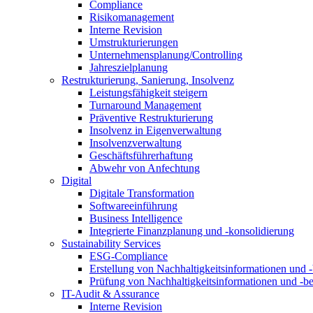
Compliance
Risikomanagement
Interne Revision
Umstrukturierungen
Unternehmensplanung/Controlling
Jahreszielplanung
Restrukturierung, Sanierung, Insolvenz
Leistungsfähigkeit steigern
Turnaround Management
Präventive Restrukturierung
Insolvenz in Eigenverwaltung
Insolvenzverwaltung
Geschäftsführerhaftung
Abwehr von Anfechtung
Digital
Digitale Transformation
Softwareeinführung
Business Intelligence
Integrierte Finanzplanung und -konsolidierung
Sustainability Services
ESG-Compliance
Erstellung von Nachhaltigkeitsinformationen und -
Prüfung von Nachhaltigkeitsinformationen und -be
IT-Audit & Assurance
Interne Revision