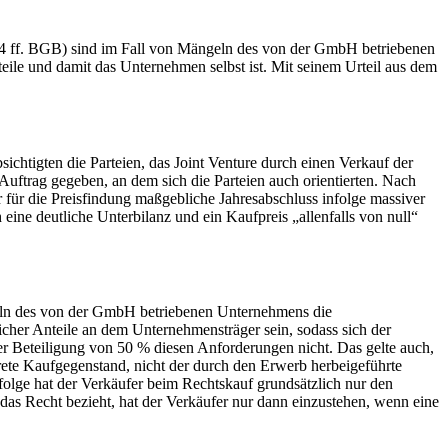
434 ff. BGB) sind im Fall von Mängeln des von der GmbH betriebenen
e und damit das Unternehmen selbst ist. Mit seinem Urteil aus dem
chtigten die Parteien, das Joint Venture durch einen Verkauf der
Auftrag gegeben, an dem sich die Parteien auch orientierten. Nach
r für die Preisfindung maßgebliche Jahresabschluss infolge massiver
ne deutliche Unterbilanz und ein Kaufpreis „allenfalls von null“
eln des von der GmbH betriebenen Unternehmens die
cher Anteile an dem Unternehmensträger sein, sodass sich der
ner Beteiligung von 50 % diesen Anforderungen nicht. Das gelte auch,
krete Kaufgegenstand, nicht der durch den Erwerb herbeigeführte
folge hat der Verkäufer beim Rechtskauf grundsätzlich nur den
 das Recht bezieht, hat der Verkäufer nur dann einzustehen, wenn eine