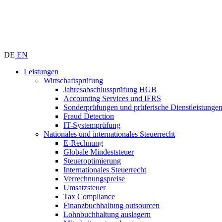
DE
EN
Leistungen
Wirtschaftsprüfung
Jahresabschlussprüfung HGB
Accounting Services und IFRS
Sonderprüfungen und prüferische Dienstleistunge
Fraud Detection
IT-Systemprüfung
Nationales und internationales Steuerrecht
E-Rechnung
Globale Mindeststeuer
Steueroptimierung
Internationales Steuerrecht
Verrechnungspreise
Umsatzsteuer
Tax Compliance
Finanzbuchhaltung outsourcen
Lohnbuchhaltung auslagern