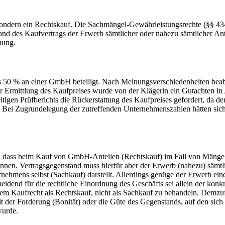
, sondern ein Rechtskauf. Die Sachmängel-Gewährleistungsrechte (§§ 
es Kaufvertrags der Erwerb sämtlicher oder nahezu sämtlicher Anteil
hung.
 50 % an einer GmbH beteiligt. Nach Meinungsverschiedenheiten beabsi
r Ermittlung des Kaufpreises wurde von der Klägerin ein Gutachten in 
igen Prüfberichts die Rückerstattung des Kaufpreises gefordert, da de
ei Zugrundelegung der zutreffenden Unternehmenszahlen hätten sich ei
en, dass beim Kauf von GmbH-Anteilen (Rechtskauf) im Fall von Mäng
en. Vertragsgegenstand muss hierfür aber der Erwerb (nahezu) sämtli
rnehmens selbst (Sachkauf) darstellt. Allerdings genüge der Erwerb ei
eidend für die rechtliche Einordnung des Geschäfts sei allein der kon
ndem Kaufrecht als Rechtskauf, nicht als Sachkauf zu behandeln. Demzu
eit der Forderung (Bonität) oder die Güte des Gegenstands, auf den sich
wurde.