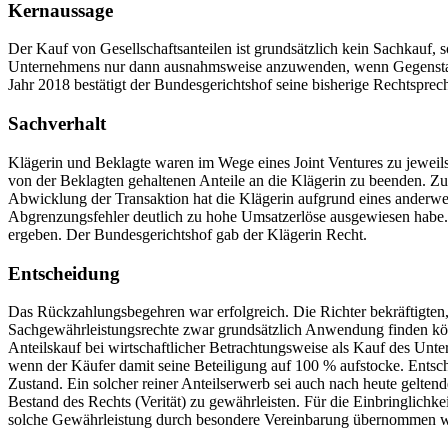
Kernaussage
Der Kauf von Gesellschaftsanteilen ist grundsätzlich kein Sachkauf
Unternehmens nur dann ausnahmsweise anzuwenden, wenn Gegenstand d
Jahr 2018 bestätigt der Bundesgerichtshof seine bisherige Rechtsprec
Sachverhalt
Klägerin und Beklagte waren im Wege eines Joint Ventures zu jeweils
von der Beklagten gehaltenen Anteile an die Klägerin zu beenden. Zu
Abwicklung der Transaktion hat die Klägerin aufgrund eines anderweit
Abgrenzungsfehler deutlich zu hohe Umsatzerlöse ausgewiesen habe. B
ergeben. Der Bundesgerichtshof gab der Klägerin Recht.
Entscheidung
Das Rückzahlungsbegehren war erfolgreich. Die Richter bekräftigt
Sachgewährleistungsrechte zwar grundsätzlich Anwendung finden könn
Anteilskauf bei wirtschaftlicher Betrachtungsweise als Kauf des Unte
wenn der Käufer damit seine Beteiligung auf 100 % aufstocke. Entsch
Zustand. Ein solcher reiner Anteilserwerb sei auch nach heute gelte
Bestand des Rechts (Verität) zu gewährleisten. Für die Einbringlichk
solche Gewährleistung durch besondere Vereinbarung übernommen 