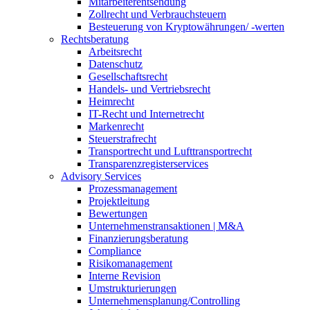
Mitarbeiterentsendung
Zollrecht und Verbrauchsteuern
Besteuerung von Kryptowährungen/ -werten
Rechtsberatung
Arbeitsrecht
Datenschutz
Gesellschaftsrecht
Handels- und Vertriebsrecht
Heimrecht
IT-Recht und Internetrecht
Markenrecht
Steuerstrafrecht
Transportrecht und Lufttransportrecht
Transparenzregisterservices
Advisory
Services
Prozessmanagement
Projektleitung
Bewertungen
Unternehmenstransaktionen | M&A
Finanzierungsberatung
Compliance
Risikomanagement
Interne Revision
Umstrukturierungen
Unternehmensplanung/Controlling