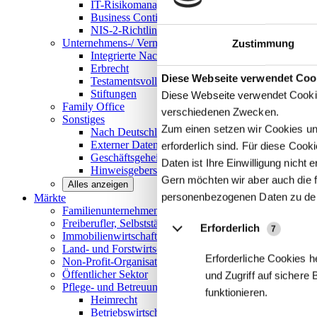
IT-Risikomanagement
Business Continuity Management
NIS-2-Richtlinie
Unternehmens-/
Vermögensnachfolge
Zustimmung
Integrierte Nachfolge- und Vermögensberatung
Erbrecht
Details
Diese Webseite verwendet Coo
Testamentsvollstreckung
Stiftungen
Diese Webseite verwendet Cookie
Family
Office
verschiedenen Zwecken.
Sonstiges
Zum einen setzen wir Cookies und
Nach Deutschland expandieren
Externer Datenschutzbeauftragter
erforderlich sind. Für diese Coo
Geschäftsgeheimnisgesetz
Daten ist Ihre Einwilligung nicht er
Hinweisgeberschutz in Unternehmen
Gern möchten wir aber auch die f
Alles anzeigen
personenbezogenen Daten zu de
Märkte
Familienunternehmen und
Mittelstand
Freiberufler, Selbstständige und
Privatpersonen
Erforderlich
7
Immobilienwirtschaft
Land- und
Forstwirtschaft
Erforderliche Cookies h
Non-Profit-Organisationen
Öffentlicher
Sektor
und Zugriff auf sichere
Pflege- und Betreuungseinrichtungen
funktionieren.
Heimrecht
Betriebswirtschaftliche Beratung