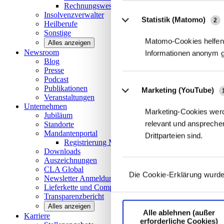
Rechnungswesen/Controlling
Insolvenzverwalter
Statistik (Matomo)
2
Heilberufe
Sonstige
Matomo-Cookies helfen 
Alles anzeigen
Newsroom
Informationen anonym 
Blog
Presse
Podcast
Publikationen
Marketing (YouTube)
Veranstaltungen
Unternehmen
Marketing-Cookies werd
Jubiläum
relevant und ansprechen
Standorte
Mandantenportal
Drittparteien sind.
Registrierung Mandantenportal
Downloads
Auszeichnungen
CLA
Global
Die Cookie-Erklärung wurde
Newsletter
Anmeldung
Lieferkette und
Compliance
Transparenzbericht
Alles anzeigen
Alle ablehnen (außer
Karriere
erforderliche Cookies)