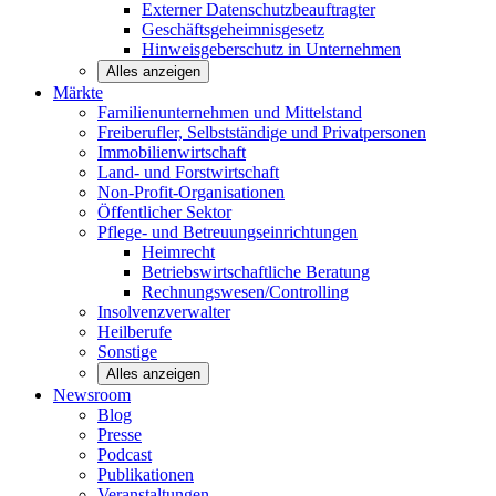
Externer Datenschutzbeauftragter
Geschäftsgeheimnisgesetz
Hinweisgeberschutz in Unternehmen
Alles anzeigen
Märkte
Familienunternehmen und
Mittelstand
Freiberufler, Selbstständige und
Privatpersonen
Immobilienwirtschaft
Land- und
Forstwirtschaft
Non-Profit-Organisationen
Öffentlicher
Sektor
Pflege- und Betreuungseinrichtungen
Heimrecht
Betriebswirtschaftliche Beratung
Rechnungswesen/Controlling
Insolvenzverwalter
Heilberufe
Sonstige
Alles anzeigen
Newsroom
Blog
Presse
Podcast
Publikationen
Veranstaltungen