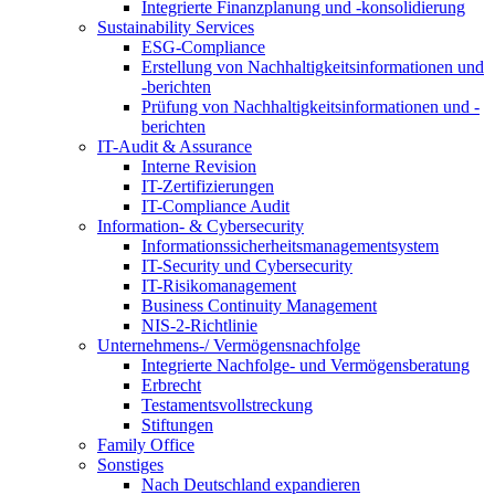
Integrierte Finanzplanung und -konsolidierung
Sustainability Services
ESG-Compliance
Erstellung von Nachhaltigkeitsinformationen und
-berichten
Prüfung von Nachhaltigkeitsinformationen und -
berichten
IT-Audit & Assurance
Interne Revision
IT-Zertifizierungen
IT-Compliance Audit
Information- & Cybersecurity
Informationssicherheitsmanagementsystem
IT-Security und Cybersecurity
IT-Risikomanagement
Business Continuity Management
NIS-2-Richtlinie
Unternehmens-/
Vermögensnachfolge
Integrierte Nachfolge- und Vermögensberatung
Erbrecht
Testamentsvollstreckung
Stiftungen
Family
Office
Sonstiges
Nach Deutschland expandieren