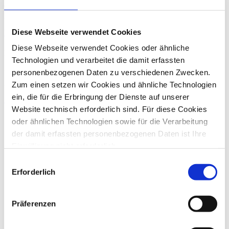
Großunternehmen, Verwaltungen der öffentlichen Hand ebenso wie
gemeinnützige Organisationen und Privatpersonen.
Diese Webseite verwendet Cookies
Weitere Informationen
Diese Webseite verwendet Cookies oder ähnliche
Kontakt
Technologien und verarbeitet die damit erfassten
personenbezogenen Daten zu verschiedenen Zwecken.
Wenn Sie Fragen zu unseren Angeboten haben, können Sie uns
gern telefonisch (
+49 228 81000 0
) oder per
E-Mail
kontaktieren.
Zum einen setzen wir Cookies und ähnliche Technologien
ein, die für die Erbringung der Dienste auf unserer
Zum Kontakt
Website technisch erforderlich sind. Für diese Cookies
oder ähnlichen Technologien sowie für die Verarbeitung
der damit erfassten personenbezogenen Daten ist Ihre
Einwilligung nicht erforderlich.
Gern möchten wir aber auch die folgenden Technologien
Einwilligungsauswahl
mit Ihrer ausdrücklichen Einwilligung einsetzen und die
Erforderlich
gewonnen personenbezogenen Daten zu den
nachfolgend genannten Zwecken einsetzen:
Präferenzen