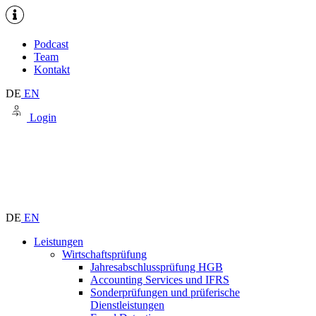
Podcast
Team
Kontakt
DE
EN
Login
DE
EN
Leistungen
Wirtschaftsprüfung
Jahresabschlussprüfung HGB
Accounting Services und IFRS
Sonderprüfungen und prüferische
Dienstleistungen