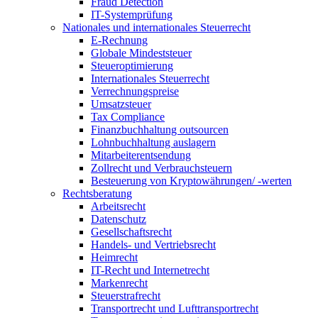
Fraud Detection
IT-Systemprüfung
Nationales und internationales Steuerrecht
E-Rechnung
Globale Mindeststeuer
Steueroptimierung
Internationales Steuerrecht
Verrechnungspreise
Umsatzsteuer
Tax Compliance
Finanzbuchhaltung outsourcen
Lohnbuchhaltung auslagern
Mitarbeiterentsendung
Zollrecht und Verbrauchsteuern
Besteuerung von Kryptowährungen/ -werten
Rechtsberatung
Arbeitsrecht
Datenschutz
Gesellschaftsrecht
Handels- und Vertriebsrecht
Heimrecht
IT-Recht und Internetrecht
Markenrecht
Steuerstrafrecht
Transportrecht und Lufttransportrecht