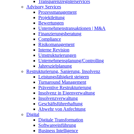
Transparenzregisterservices
Advisory
Services
Prozessmanagement
Projektleitung
Bewertungen
Unternehmenstransaktionen | M&A
Finanzierungsberatung
Compliance
Risikomanagement
Interne Revision
Umstrukturierungen
Unternehmensplanung/Controlling
Jahreszielplanung
Restrukturierung, Sanierung, Insolvenz
Leistungsfähigkeit steigern
Turnaround Management
Präventive Restrukturierung
Insolvenz in Eigenverwaltung
Insolvenzverwaltung
Geschäftsführerhaftung
Abwehr von Anfechtung
Digital
Digitale Transformation
Softwareeinführung
Business Intelligence