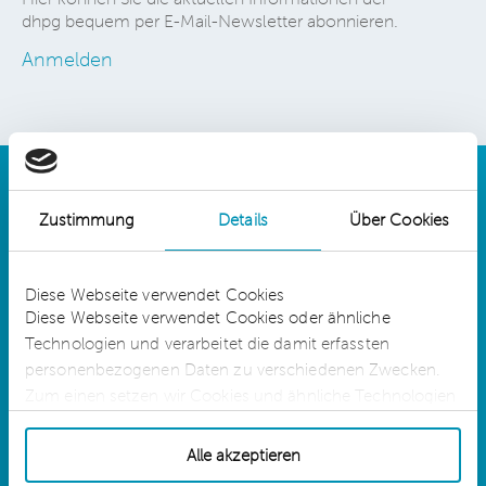
dhpg bequem per E-Mail-Newsletter abonnieren.
Anmelden
Zustimmung
Details
Über Cookies
Details
Diese Webseite verwendet Cookies
Diese Webseite verwendet Cookies oder ähnliche
Technologien und verarbeitet die damit erfassten
dhpg is an independent network member of
CLA Global. See
CLAglobal.com/disclaimer
personenbezogenen Daten zu verschiedenen Zwecken.
Zum einen setzen wir Cookies und ähnliche Technologien
ein, die für die Erbringung der Dienste auf unserer Website
Sitemap
technisch erforderlich sind. Für diese Cookies oder
Alle akzeptieren
Cookie-Einstellungen
ähnlichen Technologien sowie für die Verarbeitung der