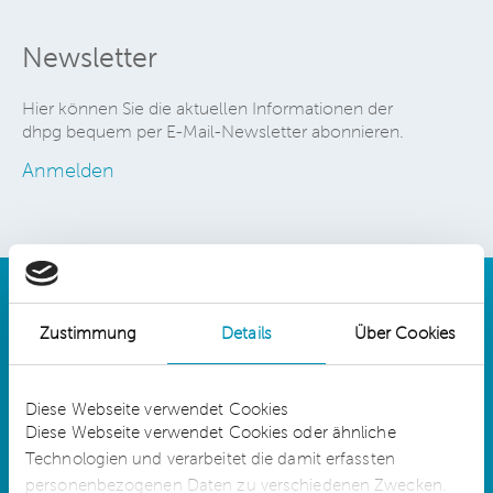
Newsletter
Hier können Sie die aktuellen Informationen der
dhpg bequem per E-Mail-Newsletter abonnieren.
Anmelden
Zustimmung
Details
Über Cookies
Details
Diese Webseite verwendet Cookies
Diese Webseite verwendet Cookies oder ähnliche
Technologien und verarbeitet die damit erfassten
dhpg is an independent network member of
CLA Global. See
CLAglobal.com/disclaimer
personenbezogenen Daten zu verschiedenen Zwecken.