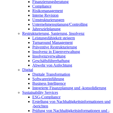
Finanzierungsberatung
Compliance
Risikomanagement
Interne Revision
Umstrukturierungen
Unternehmensplanung/Controlling
Jahreszielplanung
Restrukturierung, Sanierung, Insolvenz
Leistungsfähigkeit steigern
Turnaround Management
Präventive Restrukturierung
Insolvenz in Eigenverwaltung
Insolvenzverwaltung
Geschäftsführerhaftung
Abwehr von Anfechtung
Digital
Digitale Transformation
Softwareeinführung
Business Intelligence
Integrierte Finanzplanung und -konsolidierung
Sustainability Services
ESG-Compliance
Erstellung von Nachhaltigkeitsinformationen und
-berichten
Prüfung von Nachhaltigkeitsinformationen und -