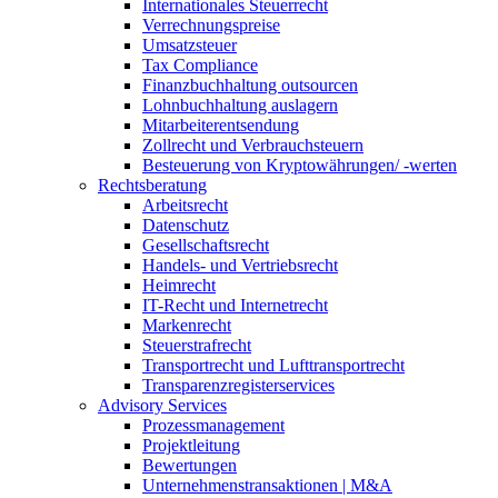
Internationales Steuerrecht
Verrechnungspreise
Umsatzsteuer
Tax Compliance
Finanzbuchhaltung outsourcen
Lohnbuchhaltung auslagern
Mitarbeiterentsendung
Zollrecht und Verbrauchsteuern
Besteuerung von Kryptowährungen/ -werten
Rechtsberatung
Arbeitsrecht
Datenschutz
Gesellschaftsrecht
Handels- und Vertriebsrecht
Heimrecht
IT-Recht und Internetrecht
Markenrecht
Steuerstrafrecht
Transportrecht und Lufttransportrecht
Transparenzregisterservices
Advisory
Services
Prozessmanagement
Projektleitung
Bewertungen
Unternehmenstransaktionen | M&A