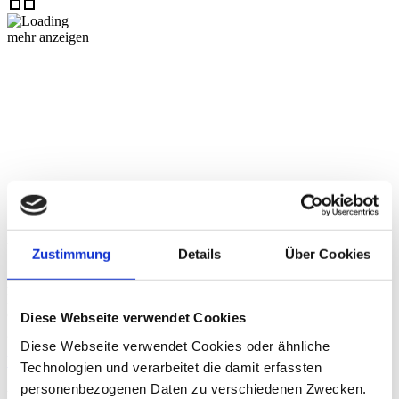
mehr anzeigen
Über die dhpg
Zustimmung
Details
Über Cookies
An unseren 18 Standorten beraten wir mit über 1.200
Mitarbeiter:innen Familienunternehmen und Mittelständler,
Großunternehmen, Verwaltungen der öffentlichen Hand ebenso wie
Diese Webseite verwendet Cookies
gemeinnützige Organisationen und Privatpersonen.
Diese Webseite verwendet Cookies oder ähnliche
Weitere Informationen
Technologien und verarbeitet die damit erfassten
personenbezogenen Daten zu verschiedenen Zwecken.
Kontakt