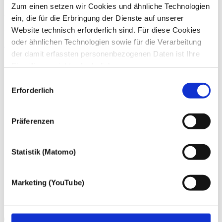
Zum einen setzen wir Cookies und ähnliche Technologien
ein, die für die Erbringung der Dienste auf unserer
Wenn Sie Fragen zu unseren Angeboten haben, können Sie uns
gern telefonisch (
+49 228 81000 0
) oder per
E-Mail
kontaktieren.
Website technisch erforderlich sind. Für diese Cookies
oder ähnlichen Technologien sowie für die Verarbeitung
Zum Kontakt
der damit erfassten personenbezogenen Daten ist Ihre
Einwilligung nicht erforderlich.
Gern möchten wir aber auch die folgenden Technologien
Einwilligungsauswahl
mit Ihrer ausdrücklichen Einwilligung einsetzen und die
Erforderlich
gewonnen personenbezogenen Daten zu den
nachfolgend genannten Zwecken einsetzen:
Präferenzen
Statistik (Matomo)
Marketing (YouTube)