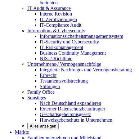
berichten
IT-Audit & Assurance
Interne Revision
IT-Zertifizierungen
IT-Compliance Audit
Information- & Cybersecurity
Informationssicherheitsmanagementsystem
IT-Security und Cybersecurity
IT-Risikomanagement
Business Continuity Management
NIS-2-Richtlinie
Unternehmens-/
Vermögensnachfolge
Integrierte Nachfolge- und Vermögensberatung
Erbrecht
Testamentsvollstreckung
Stiftungen
Family
Office
Sonstiges
Nach Deutschland expandieren
Externer Datenschutzbeauftragter
Geschäftsgeheimnisgesetz
Hinweisgeberschutz in Unternehmen
Alles anzeigen
Märkte
Familienunternehmen und
Mittelstand