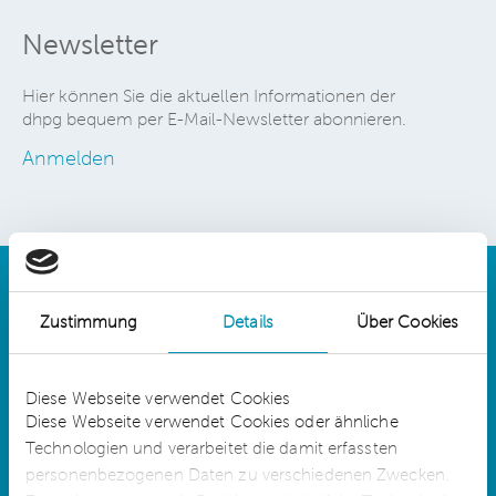
Newsletter
Hier können Sie die aktuellen Informationen der
dhpg bequem per E-Mail-Newsletter abonnieren.
Anmelden
Zustimmung
Details
Über Cookies
Details
Diese Webseite verwendet Cookies
Diese Webseite verwendet Cookies oder ähnliche
Technologien und verarbeitet die damit erfassten
dhpg is an independent network member of
CLA Global. See
CLAglobal.com/disclaimer
personenbezogenen Daten zu verschiedenen Zwecken.