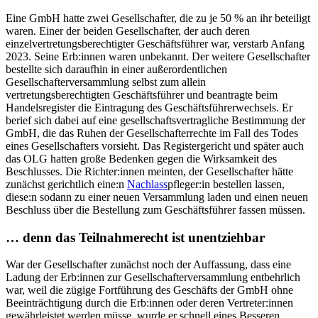
Eine GmbH hatte zwei Gesellschafter, die zu je 50 % an ihr beteiligt
waren. Einer der beiden Gesellschafter, der auch deren
einzelvertretungsberechtigter Geschäftsführer war, verstarb Anfang
2023. Seine Erb:innen waren unbekannt. Der weitere Gesellschafter
bestellte sich daraufhin in einer außerordentlichen
Gesellschafterversammlung selbst zum allein
vertretungsberechtigten Geschäftsführer und beantragte beim
Handelsregister die Eintragung des Geschäftsführerwechsels. Er
berief sich dabei auf eine gesellschaftsvertragliche Bestimmung der
GmbH, die das Ruhen der Gesellschafterrechte im Fall des Todes
eines Gesellschafters vorsieht. Das Registergericht und später auch
das OLG hatten große Bedenken gegen die Wirksamkeit des
Beschlusses. Die Richter:innen meinten, der Gesellschafter hätte
zunächst gerichtlich eine:n
Nachlass
pfleger:in bestellen lassen,
diese:n sodann zu einer neuen Versammlung laden und einen neuen
Beschluss über die Bestellung zum Geschäftsführer fassen müssen.
… denn das Teilnahmerecht ist unentziehbar
War der Gesellschafter zunächst noch der Auffassung, dass eine
Ladung der Erb:innen zur Gesellschafterversammlung entbehrlich
war, weil die zügige Fortführung des Geschäfts der GmbH ohne
Beeinträchtigung durch die Erb:innen oder deren Vertreter:innen
gewährleistet werden müsse, wurde er schnell eines Besseren