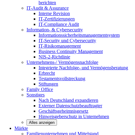
berichten
IT-Audit & Assurance
Interne Revision
IT-Zertifizierungen
IT-Compliance Audit
Information- & Cybersecurity
Informationssicherheitsmanagementsystem
IT-Security und Cybersecurity
IT-Risikomanagement
Business Continuity Management
NIS-2-Richtlinie
Unternehmens-/
Vermögensnachfolge
Integrierte Nachfolge- und Vermögensberatung
Erbrecht
Testamentsvollstreckung
Stiftungen
Family
Office
Sonstiges
Nach Deutschland expandieren
Externer Datenschutzbeauftragter
Geschäftsgeheimnisgesetz
Hinweisgeberschutz in Unternehmen
Alles anzeigen
Märkte
Familienunternehmen und
Mittelstand