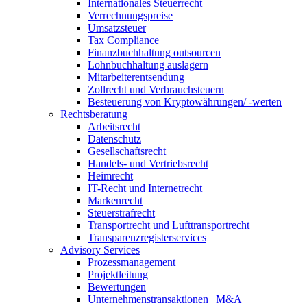
Internationales Steuerrecht
Verrechnungspreise
Umsatzsteuer
Tax Compliance
Finanzbuchhaltung outsourcen
Lohnbuchhaltung auslagern
Mitarbeiterentsendung
Zollrecht und Verbrauchsteuern
Besteuerung von Kryptowährungen/ -werten
Rechtsberatung
Arbeitsrecht
Datenschutz
Gesellschaftsrecht
Handels- und Vertriebsrecht
Heimrecht
IT-Recht und Internetrecht
Markenrecht
Steuerstrafrecht
Transportrecht und Lufttransportrecht
Transparenzregisterservices
Advisory
Services
Prozessmanagement
Projektleitung
Bewertungen
Unternehmenstransaktionen | M&A