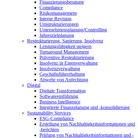
Finanzierungsberatung
Compliance
Risikomanagement
Interne Revision
Umstrukturierungen
Unternehmensplanung/Controlling
Jahreszielplanung
Restrukturierung, Sanierung, Insolvenz
Leistungsfähigkeit steigern
Turnaround Management
Präventive Restrukturierung
Insolvenz in Eigenverwaltung
Insolvenzverwaltung
Geschäftsführerhaftung
Abwehr von Anfechtung
Digital
Digitale Transformation
Softwareeinführung
Business Intelligence
Integrierte Finanzplanung und -konsolidierung
Sustainability Services
ESG-Compliance
Erstellung von Nachhaltigkeitsinformationen und
-berichten
Prüfung von Nachhaltigkeitsinformationen und -