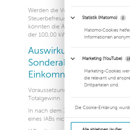
Werden die Voraussetzungen unterjährig 
Statistik (Matomo)
Steuerbefreiung nur bis zu oder ab di
2
könnten die Änderung der Anzahl der 
Matomo-Cookies helfen
der 100,00 kW-Grenze sein.
Informationen anonym
Auswirkungen auf den I
Marketing (YouTube)
1
Sonderabschreibung na
Marketing-Cookies werd
Einkommensteuergeset
die relevant und anspr
Drittparteien sind.
Voraussetzung für die Bildung eines Inv
Totalgewinn.
Die Cookie-Erklärung wurd
In nach dem 31. Dezember 2021 enden
eines IABs nicht mehr möglich, da kein
Alle ablehnen (außer