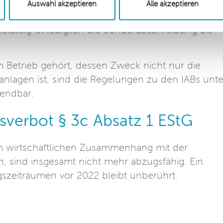
endenden Wirtschaftsjahren in Anspruch genomme
Auswahl akzeptieren
Alle akzeptieren
mber 2021 noch nicht gewinnwirksam hinzugerech
lässig ist lediglich die Sonderabschreibung bis
m Betrieb gehört, dessen Zweck nicht nur die
nlagen ist, sind die Regelungen zu den IABs unte
endbar.
verbot § 3c Absatz 1 EStG
em wirtschaftlichen Zusammenhang mit der
n, sind insgesamt nicht mehr abzugsfähig. Ein
szeiträumen vor 2022 bleibt unberührt.