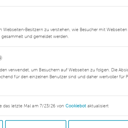
erstmalig oder letztmalig erfüllt sind, wird die
esem Zeitpunkt angewendet. Beispiele hierfür
Wohneinheiten und die Über- oder Unterschreitu
 Webseiten-Besitzern zu verstehen, wie Besucher mit Webseiten 
 gesammelt und gemeldet werden.
nvestitionsabzugsbetrag und d
5
ch § 7g
en verwendet, um Besuchern auf Webseiten zu folgen. Die Absich
z
echend für den einzelnen Benutzer sind und daher wertvoller für
estitionsabzugsbetrages (IAB) ist ein prognostizier
e das letzte Mal am 7/23/26 von
Cookiebot
aktualisiert
den Wirtschaftsjahren ist die Inanspruchnahme
 Gewinn für den Betrieb zu ermitteln ist.