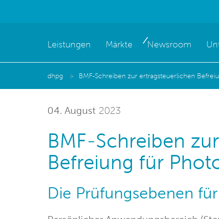
Leistungen
Märkte
Newsroom
Un
dhpg
BMF-Schreiben zur ertragsteuerlichen Befreiu
04. August
2023
BMF-Schreiben zur 
Befreiung für Phot
Die Prüfungsebenen für