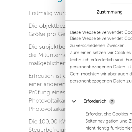
Zustimmung
Erstmalig wurde für die Prüfung der H
Die
objektbezogene Prüfung
beinhalte
Details
Diese Webseite verwendet Coo
Größe pro Gebäude.
Diese Webseite verwendet Coo
zu verschiedenen Zwecken.
Die
subjektbezogene Prüfung
bezieht 
Zum einen setzen wir Cookies 
die Mitunternehmerschaft insgesamt di
technisch erforderlich sind. F
maßgeblichen Leistungen aller begünst
personenbezogenen Daten ist Ih
Gern möchten wir aber auch di
Erfreulich ist die Klarstellung, dass
personenbezogenen Daten zu
einer anderen Mitunternehmerschaft e
Prüfung eines Steuerpflichtigen oder e
Photovoltaikanlagen betreibt, nicht d
Erforderlich
7
Photovoltaikanlagen anteilig zu berücks
Erforderliche Cookies 
Die 100,00 kW ist eine Freigrenze. Sofe
Seitennavigation und Z
nicht richtig funktionie
Steuerbefreiung für alle Photovoltaika