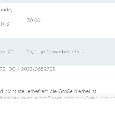
äude,
30,00
(§ 3
)
er 72
15,00 je Gewerbeeinheit
2023, DOK 2023/0659709
 nicht steuerbefreit; die Größe hierbei ist
taikanlage muss
nicht
Eigentümer des Gebäudes se
nze