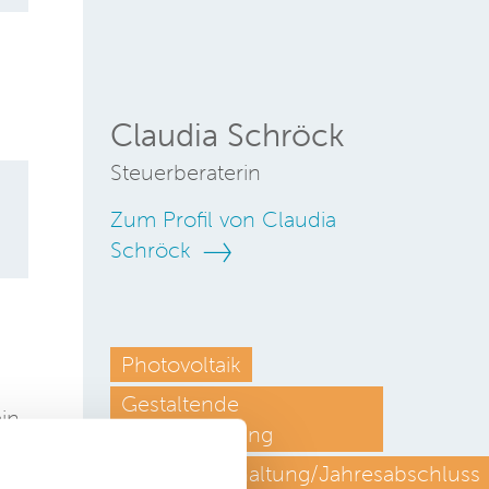
Claudia Schröck
Steuerberaterin
Zum Profil von Claudia
Schröck
Photovoltaik
Gestaltende
in.
Steuerberatung
Finanzbuchhaltung/Jahresabschluss