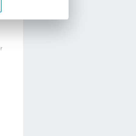
n
net
r