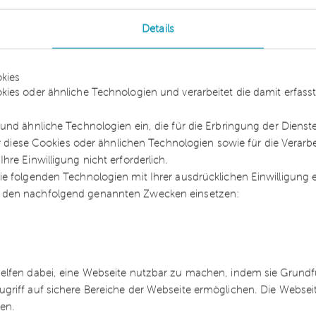
Details
öchstgrenze eine zweistufige Prüfung dokumentier
t die Art des Gebäudes und die damit zulässige
kies
kies oder ähnliche Technologien und verarbeitet die damit erfa
sich darauf, dass der jeweilige Steuerpflichtige bz
und ähnliche Technologien ein, die für die Erbringung der Dienst
e 100,00 kW-Grenze einhält. Hierfür sind die
ür diese Cookies oder ähnlichen Technologien sowie für die Verarb
igten Photovoltaikanlagen zu addieren.
re Einwilligung nicht erforderlich.
e folgenden Technologien mit Ihrer ausdrücklichen Einwilligung
 keine Zusammenrechnung mit Photovoltaikanlagen a
 den nachfolgend genannten Zwecken einsetzen:
rfolgt. Demnach sind bei der subjektbezogenen
iner Mitunternehmerschaft, die begünstigte
ie von der anderen Mitunternehmerschaft betriebe
ichtigen.
helfen dabei, eine Webseite nutzbar zu machen, indem sie Grund
rn diese Grenze überschritten wird, entfällt die
ugriff auf sichere Bereiche der Webseite ermöglichen. Die Webse
ren.
nlagen.