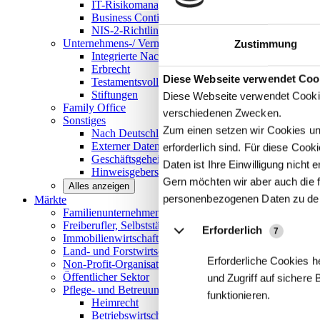
IT-Risikomanagement
Business Continuity Management
NIS-2-Richtlinie
Unternehmens-/
Vermögensnachfolge
Zustimmung
Integrierte Nachfolge- und Vermögensberatung
Erbrecht
Details
Diese Webseite verwendet Coo
Testamentsvollstreckung
Stiftungen
Diese Webseite verwendet Cookie
Family
Office
verschiedenen Zwecken.
Sonstiges
Zum einen setzen wir Cookies und
Nach Deutschland expandieren
Externer Datenschutzbeauftragter
erforderlich sind. Für diese Coo
Geschäftsgeheimnisgesetz
Daten ist Ihre Einwilligung nicht er
Hinweisgeberschutz in Unternehmen
Gern möchten wir aber auch die f
Alles anzeigen
personenbezogenen Daten zu de
Märkte
Familienunternehmen und
Mittelstand
Freiberufler, Selbstständige und
Privatpersonen
Erforderlich
7
Immobilienwirtschaft
Land- und
Forstwirtschaft
Erforderliche Cookies h
Non-Profit-Organisationen
Öffentlicher
Sektor
und Zugriff auf sichere
Pflege- und Betreuungseinrichtungen
funktionieren.
Heimrecht
Betriebswirtschaftliche Beratung