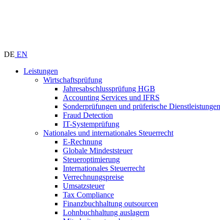
DE
EN
Leistungen
Wirtschaftsprüfung
Jahresabschlussprüfung HGB
Accounting Services und IFRS
Sonderprüfungen und prüferische Dienstleistunge
Fraud Detection
IT-Systemprüfung
Nationales und internationales Steuerrecht
E-Rechnung
Globale Mindeststeuer
Steueroptimierung
Internationales Steuerrecht
Verrechnungspreise
Umsatzsteuer
Tax Compliance
Finanzbuchhaltung outsourcen
Lohnbuchhaltung auslagern