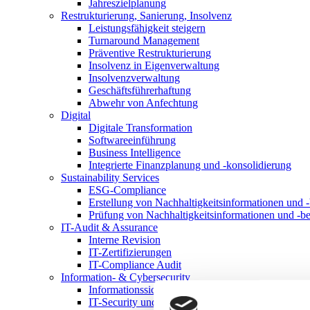
Jahreszielplanung
Restrukturierung, Sanierung, Insolvenz
Leistungsfähigkeit steigern
Turnaround Management
Präventive Restrukturierung
Insolvenz in Eigenverwaltung
Insolvenzverwaltung
Geschäftsführerhaftung
Abwehr von Anfechtung
Digital
Digitale Transformation
Softwareeinführung
Business Intelligence
Integrierte Finanzplanung und -konsolidierung
Sustainability Services
ESG-Compliance
Erstellung von Nachhaltigkeitsinformationen und -
Prüfung von Nachhaltigkeitsinformationen und -be
IT-Audit & Assurance
Interne Revision
IT-Zertifizierungen
IT-Compliance Audit
Information- & Cybersecurity
Informationssicherheitsmanagementsystem
IT-Security und Cybersecurity