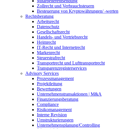
Mitarbeiterentsendung
Zollrecht und Verbrauchsteuern
Besteuerung von Kryptowährungen/ -werten
Rechtsberatung
Arbeitsrecht
Datenschutz
Gesellschaftsrecht
Handels- und Vertriebsrecht
Heimrecht
IT-Recht und Internetrecht
Markenrecht
Steuerstrafrecht
Transportrecht und Lufttransportrecht
Transparenzregisterservices
Advisory
Services
Prozessmanagement
Projektleitung
Bewertungen
Unternehmenstransaktionen | M&A
Finanzierungsberatung
Compliance
Risikomanagement
Interne Revision
Umstrukturierungen
Unternehmensplanung/Controlling