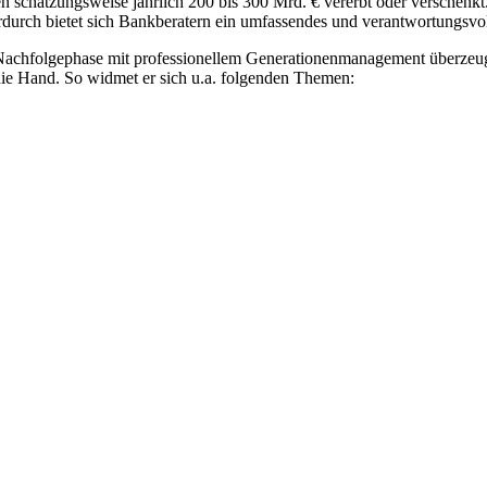
en schätzungsweise jährlich 200 bis 300 Mrd. € vererbt oder verschen
urch bietet sich Bankberatern ein umfassendes und verantwortungsvolle
 Nachfolgephase mit professionellem Generationenmanagement überzeugen
die Hand. So widmet er sich u.a. folgenden Themen: