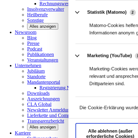
Rechnungswesen/Controlling
Insolvenzverwalter
Statistik (Matomo)
2
Heilberufe
Sonstige
Matomo-Cookies helfen 
Alles anzeigen
Newsroom
Informationen anonym 
Blog
Presse
Podcast
Publikationen
Marketing (YouTube)
Veranstaltungen
Unternehmen
Marketing-Cookies werd
Jubiläum
relevant und ansprechen
Standorte
Mandantenportal
Drittparteien sind.
Registrierung Mandantenportal
Downloads
Auszeichnungen
CLA
Global
Die Cookie-Erklärung wurde
Newsletter
Anmeldung
Lieferkette und
Compliance
Transparenzbericht
Alles anzeigen
Alle ablehnen (außer
Karriere
erforderliche Cookies)