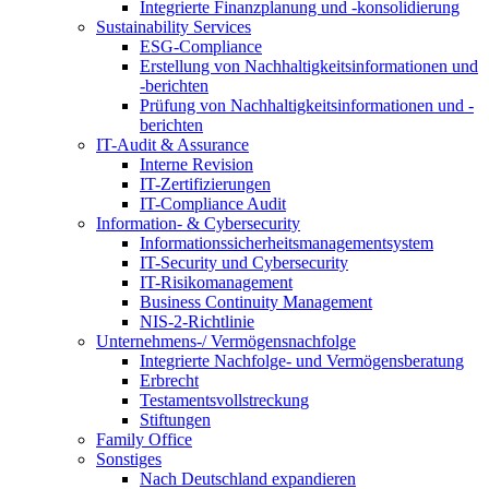
Integrierte Finanzplanung und -konsolidierung
Sustainability Services
ESG-Compliance
Erstellung von Nachhaltigkeitsinformationen und
-berichten
Prüfung von Nachhaltigkeitsinformationen und -
berichten
IT-Audit & Assurance
Interne Revision
IT-Zertifizierungen
IT-Compliance Audit
Information- & Cybersecurity
Informationssicherheitsmanagementsystem
IT-Security und Cybersecurity
IT-Risikomanagement
Business Continuity Management
NIS-2-Richtlinie
Unternehmens-/
Vermögensnachfolge
Integrierte Nachfolge- und Vermögensberatung
Erbrecht
Testamentsvollstreckung
Stiftungen
Family
Office
Sonstiges
Nach Deutschland expandieren