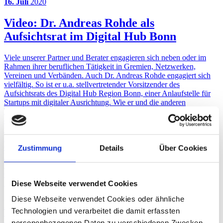
16. Juli
2020
Video: Dr. Andreas Rohde als
Aufsichtsrat im Digital Hub Bonn
Viele unserer Partner und Berater engagieren sich neben oder im
Rahmen ihrer beruflichen Tätigkeit in Gremien, Netzwerken,
Vereinen und Verbänden. Auch Dr. Andreas Rohde engagiert sich
vielfältig. So ist er u.a. stellvertretender Vorsitzender des
Aufsichtsrats des Digital Hub Region Bonn, einer Anlaufstelle für
Startups mit digitaler Ausrichtung. Wie er und die anderen
Mitglieder des Aufsichtsrats den Digital Hub erleben, erfahren Sie in
diesem Video.
Unternehmensplanung/Controlling
Finanzierungsberatung
Gestaltende Steuerberatung
Zustimmung
Details
Über Cookies
Laufende Steuerberatung
Haftungs- und Berufsrecht
Gesellschaftsrecht
14. Mai
2019
Diese Webseite verwendet Cookies
Diese Webseite verwendet Cookies oder ähnliche
Nachfolge-Experte Dr. Andreas Rohde
Technologien und verarbeitet die damit erfassten
veröffentlicht Buch
personenbezogenen Daten zu verschiedenen Zwecken.