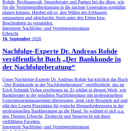
Rohde, Rechtsanwalt, Steuerberater und Partner bei der dhpg, wie
Sie die Vermögensübertragung in die nächste Generation sorgfältig
planen können. Hierbei gilt es, den Willen des Erblassers
umzusetzen und gleichzeitig Streit unter den Erben bzw.
Beschenkten zu vermeiden.
Integrierte Nachfolge- und Vermögensberatung
Erbrecht
10. September
2020
Nachfolge-Experte Dr. Andreas Rohde
veröffentlicht Buch „Der Bankkunde in
der Nachfolgeberatung“
Unser Nachfolge-Experte Dr. Andreas Rohde hat kürzlich das Buch
„Der Bankkunde in der Nachfolgeberatung“ veröffentlicht, das im
Erich Schmidt Verlag erschienen ist. Er erklärt in diesem Werk, wie
Bankberater in der sensiblen Nachfolgephase mit professionellem
Generationenmanagement überzeugen, zeigt viele Beispiele auf und
gibt den Lesern Praxistipps für typische Herausforderungen in der
professionellen Bankberatung an die Hand. So widmet er sich u.a.
den Themen Erbrecht, Zivilrecht und Steuerrecht mit ihren
vielfältigen Facetten.
Integrierte Nachfolge- und Vermögensberatung