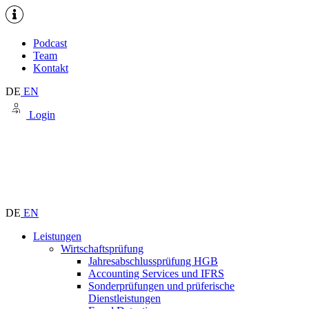
Podcast
Team
Kontakt
DE
EN
Login
DE
EN
Leistungen
Wirtschaftsprüfung
Jahresabschlussprüfung HGB
Accounting Services und IFRS
Sonderprüfungen und prüferische
Dienstleistungen