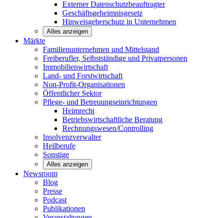
Externer Datenschutzbeauftragter
Geschäftsgeheimnisgesetz
Hinweisgeberschutz in Unternehmen
Alles anzeigen
Märkte
Familienunternehmen und
Mittelstand
Freiberufler, Selbstständige und
Privatpersonen
Immobilienwirtschaft
Land- und
Forstwirtschaft
Non-Profit-Organisationen
Öffentlicher
Sektor
Pflege- und Betreuungseinrichtungen
Heimrecht
Betriebswirtschaftliche Beratung
Rechnungswesen/Controlling
Insolvenzverwalter
Heilberufe
Sonstige
Alles anzeigen
Newsroom
Blog
Presse
Podcast
Publikationen
Veranstaltungen