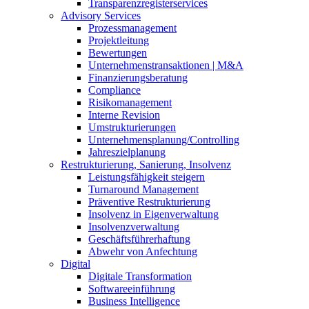
Transparenzregisterservices
Advisory
Services
Prozessmanagement
Projektleitung
Bewertungen
Unternehmenstransaktionen | M&A
Finanzierungsberatung
Compliance
Risikomanagement
Interne Revision
Umstrukturierungen
Unternehmensplanung/Controlling
Jahreszielplanung
Restrukturierung, Sanierung, Insolvenz
Leistungsfähigkeit steigern
Turnaround Management
Präventive Restrukturierung
Insolvenz in Eigenverwaltung
Insolvenzverwaltung
Geschäftsführerhaftung
Abwehr von Anfechtung
Digital
Digitale Transformation
Softwareeinführung
Business Intelligence