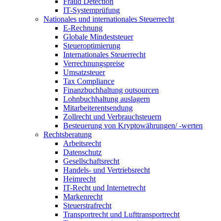
Fraud Detection
IT-Systemprüfung
Nationales und internationales Steuerrecht
E-Rechnung
Globale Mindeststeuer
Steueroptimierung
Internationales Steuerrecht
Verrechnungspreise
Umsatzsteuer
Tax Compliance
Finanzbuchhaltung outsourcen
Lohnbuchhaltung auslagern
Mitarbeiterentsendung
Zollrecht und Verbrauchsteuern
Besteuerung von Kryptowährungen/ -werten
Rechtsberatung
Arbeitsrecht
Datenschutz
Gesellschaftsrecht
Handels- und Vertriebsrecht
Heimrecht
IT-Recht und Internetrecht
Markenrecht
Steuerstrafrecht
Transportrecht und Lufttransportrecht