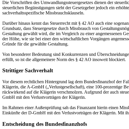
Die Vorschriften des Umwandlungssteuergesetzes dienen der steuerl
steuerlichen Begünstigungen sieht der Gesetzgeber jedoch ein erhöht
sachverhaltsspezifische Missbrauchsklauseln.
Darüber hinaus kennt das Steuerrecht mit § 42 AO auch eine sogenan
Grundsatz, dass Steuergesetze durch Missbrauch von Gestaltungsmögl
Gestaltung gewählt wird, die im Vergleich zu einer angemessenen Gest
der Höhe, wie sie bei einer den wirtschaftlichen Vorgängen angemess
Gründe für die gewählte Gestaltung.
Von besonderer Bedeutung sind Konkurrenzen und Überschneidungen 
erfüllt, so ist die allgemeinere Norm des § 42 AO insoweit blockiert.
Strittiger Sachverhalt
Vor diesem rechtlichen Hintergrund lag dem Bundesfinanzhof der Fall 
Klägerin, die A-GmbH („Verlustgesellschaft), eine 100-prozentige
rückwirkend auf die Klägerin verschmolzen. Aufgrund der auch steu
GmbH mit den Verlustvorträgen der Klägerin.
Im Rahmen einer Außenprüfung sah das Finanzamt hierin einen Missb
Einkünfte der D-GmbH mit den Verlustvorträgen der Klägerin. Mit ih
Entscheidung des Bundesfinanzhofs