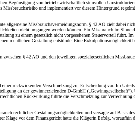
ichen Begünstigung von betriebswirtschaftlich sinnvollen Umstruktur
es Missbrauchsrisiko und implementiert vor diesem Hintergrund regelmäß
nte allgemeine Missbrauchsvermeidungsnorm. § 42 AO zielt dabei nicht 
ichkeiten nicht umgangen werden können. Ein Missbrauch im Sinne der
altung zu einem gesetzlich nicht vorgesehenen Steuervorteil führt. Im 
enen rechtlichen Gestaltung entstünde. Eine Exkulpationsmöglichkeit b
zwischen § 42 AO und den jeweiligen spezialgesetzlichen Missbrauchs
einer rückwirkenden Verschmelzung zur Entscheidung vor. Im Urteilsfal
 Beteiligung an der gewinnerzielenden D-GmbH („Gewinngesellschaft“
errechtlichen Rückwirkung führte die Verschmelzung zur Verrechnung 
rauch rechtlicher Gestaltungsmöglichkeiten und versagte auf Basis de
rer Klage vor dem Finanzgericht hatte die Klägerin Erfolg, woraufhin 