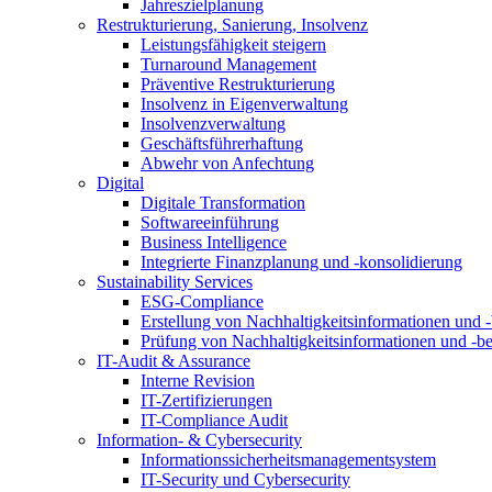
Jahreszielplanung
Restrukturierung, Sanierung, Insolvenz
Leistungsfähigkeit steigern
Turnaround Management
Präventive Restrukturierung
Insolvenz in Eigenverwaltung
Insolvenzverwaltung
Geschäftsführerhaftung
Abwehr von Anfechtung
Digital
Digitale Transformation
Softwareeinführung
Business Intelligence
Integrierte Finanzplanung und -konsolidierung
Sustainability Services
ESG-Compliance
Erstellung von Nachhaltigkeitsinformationen und -
Prüfung von Nachhaltigkeitsinformationen und -be
IT-Audit & Assurance
Interne Revision
IT-Zertifizierungen
IT-Compliance Audit
Information- & Cybersecurity
Informationssicherheitsmanagementsystem
IT-Security und Cybersecurity