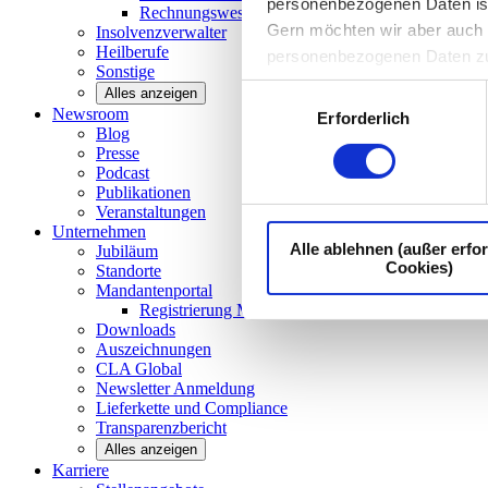
personenbezogenen Daten ist I
Rechnungswesen/Controlling
Gern möchten wir aber auch d
Insolvenzverwalter
Heilberufe
personenbezogenen Daten z
Sonstige
Einwilligungsauswahl
Alles anzeigen
Newsroom
Erforderlich
Blog
Presse
Podcast
Publikationen
Veranstaltungen
Unternehmen
Alle ablehnen (außer erfor
Jubiläum
Cookies)
Standorte
Mandantenportal
Registrierung Mandantenportal
Downloads
Auszeichnungen
CLA
Global
Newsletter
Anmeldung
Lieferkette und
Compliance
Transparenzbericht
Alles anzeigen
Karriere