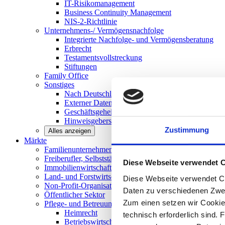
IT-Risikomanagement
Business Continuity Management
NIS-2-Richtlinie
Unternehmens-/
Vermögensnachfolge
Integrierte Nachfolge- und Vermögensberatung
Erbrecht
Testamentsvollstreckung
Stiftungen
Family
Office
Sonstiges
Nach Deutschland expandieren
Externer Datenschutzbeauftragter
Geschäftsgeheimnisgesetz
Hinweisgeberschutz in Unternehmen
Zustimmung
Alles anzeigen
Märkte
Familienunternehmen und
Mittelstand
Freiberufler, Selbstständige und
Privatpersonen
Diese Webseite verwendet 
Immobilienwirtschaft
Land- und
Forstwirtschaft
Diese Webseite verwendet Co
Non-Profit-Organisationen
Daten zu verschiedenen Zwe
Öffentlicher
Sektor
Zum einen setzen wir Cookies
Pflege- und Betreuungseinrichtungen
Heimrecht
technisch erforderlich sind. 
Betriebswirtschaftliche Beratung