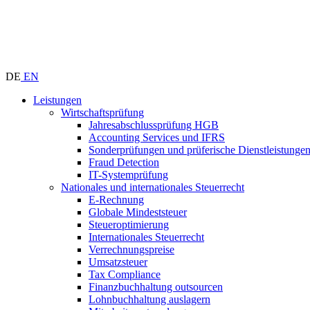
DE
EN
Leistungen
Wirtschaftsprüfung
Jahresabschlussprüfung HGB
Accounting Services und IFRS
Sonderprüfungen und prüferische Dienstleistunge
Fraud Detection
IT-Systemprüfung
Nationales und internationales Steuerrecht
E-Rechnung
Globale Mindeststeuer
Steueroptimierung
Internationales Steuerrecht
Verrechnungspreise
Umsatzsteuer
Tax Compliance
Finanzbuchhaltung outsourcen
Lohnbuchhaltung auslagern