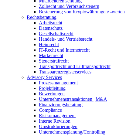
Mitarbeiterentsendung
Zollrecht und Verbrauchsteuern
Besteuerung von Kryptowährungen/ -werten
Rechtsberatung
Arbeitsrecht
Datenschutz
Gesellschaftsrecht
Handels- und Vertriebsrecht
Heimrecht
IT-Recht und Internetrecht
Markenrecht
Steuerstrafrecht
Transportrecht und Lufttransportrecht
Transparenzregisterservices
Advisory
Services
Prozessmanagement
Projektleitung
Bewertungen
Unternehmenstransaktionen | M&A
Finanzierungsberatung
Compliance
Risikomanagement
Interne Revision
Umstrukturierungen
Unternehmensplanung/Controlling