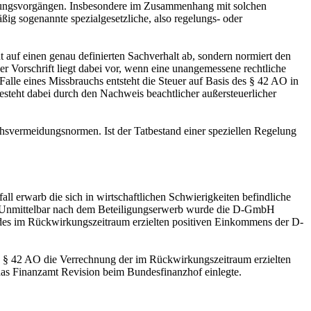
ierungsvorgängen. Insbesondere im Zusammenhang mit solchen
ig sogenannte spezialgesetzliche, also regelungs- oder
auf einen genau definierten Sachverhalt ab, sondern normiert den
 Vorschrift liegt dabei vor, wenn eine unangemessene rechtliche
Falle eines Missbrauchs entsteht die Steuer auf Basis des § 42 AO in
esteht dabei durch den Nachweis beachtlicher außersteuerlicher
vermeidungsnormen. Ist der Tatbestand einer speziellen Regelung
l erwarb die sich in wirtschaftlichen Schwierigkeiten befindliche
). Unmittelbar nach dem Beteiligungserwerb wurde die D-GmbH
des im Rückwirkungszeitraum erzielten positiven Einkommens der D-
s § 42 AO die Verrechnung der im Rückwirkungszeitraum erzielten
das Finanzamt Revision beim Bundesfinanzhof einlegte.