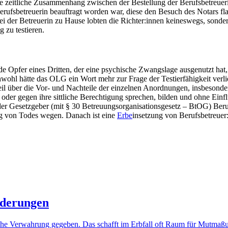
ge zeitliche Zusammenhang zwischen der Bestellung der Berufsbetreuer
 Berufsbetreuerin beauftragt worden war, diese den Besuch des Notars 
i der Betreuerin zu Hause lobten die Richter:innen keineswegs, sonder
g zu testieren.
de Opfer eines Dritten, der eine psychische Zwangslage ausgenutzt hat, 
wohl hätte das OLG ein Wort mehr zur Frage der Testierfähigkeit verlie
 Urteil über die Vor- und Nachteile der einzelnen Anordnungen, insbeso
r oder gegen ihre sittliche Berechtigung sprechen, bilden und ohne Ein
es der Gesetzgeber (mit § 30 Betreuungsorganisationsgesetz – BtOG) Ber
 von Todes wegen. Danach ist eine
Erbe
insetzung von Berufsbetreuer:
nderungen
tliche Verwahrung gegeben. Das schafft im Erbfall oft Raum für Mut