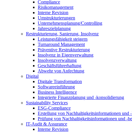
Compliance
Risikomanagement
Interne Revision
Umstrukturierungen
Unternehmensplanung/Controlling
Jahreszielplanung
Restrukturierung, Sanierung, Insolvenz
Leistungsfähigkeit steigern
Turnaround Management
Präventive Restrukturierung
Insolvenz in Eigenverwaltung
Insolvenzverwaltung
Geschäftsführerhaftung
Abwehr von Anfechtung
Digital
Digitale Transformation
Softwareeinführung
Business Intelligence
Integrierte Finanzplanung und -konsolidierung
Sustainability Services
ESG-Compliance
Erstellung von Nachhaltigkeitsinformationen und -
Prüfung von Nachhaltigkeitsinformationen und -be
IT-Audit & Assurance
Interne Revision