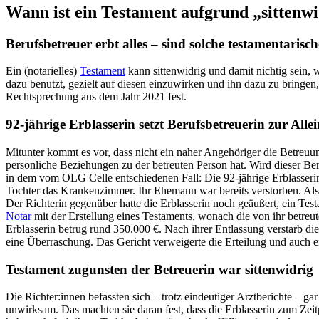
Wann ist ein Testament aufgrund „sittenwi
Berufsbetreuer erbt alles – sind solche testamentari
Ein (notarielles)
Testament
kann sittenwidrig und damit nichtig sein, 
dazu benutzt, gezielt auf diesen einzuwirken und ihn dazu zu bringen,
Rechtsprechung aus dem Jahr 2021 fest.
92-jährige Erblasserin setzt Berufsbetreuerin zur Allei
Mitunter kommt es vor, dass nicht ein naher Angehöriger die Betreuun
persönliche Beziehungen zu der betreuten Person hat. Wird dieser Be
in dem vom OLG Celle entschiedenen Fall: Die 92-jährige Erblasserin
Tochter das Krankenzimmer. Ihr Ehemann war bereits verstorben. Als a
Der Richterin gegenüber hatte die Erblasserin noch geäußert, ein Test
Notar
mit der Erstellung eines Testaments, wonach die von ihr betreu
Erblasserin betrug rund 350.000 €. Nach ihrer Entlassung verstarb die
eine Überraschung. Das Gericht verweigerte die Erteilung und auch e
Testament zugunsten der Betreuerin war sittenwidrig
Die Richter:innen befassten sich – trotz eindeutiger Arztberichte – gar
unwirksam. Das machten sie daran fest, dass die Erblasserin zum Zeit