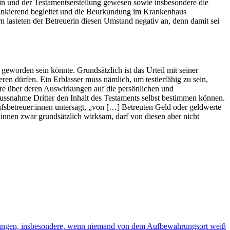
in und der Testamentserstellung gewesen sowie insbesondere die
flankierend begleitet und die Beurkundung im Krankenhaus
n lasteten der Betreuerin diesen Umstand negativ an, denn damit sei
geworden sein könnte. Grundsätzlich ist das Urteil mit seiner
ren dürfen. Ein Erblasser muss nämlich, um testierfähig zu sein,
ndere über deren Auswirkungen auf die persönlichen und
flussnahme Dritter den Inhalt des Testaments selbst bestimmen können.
ufsbetreuer:innen untersagt, „von […] Betreuten Geld oder geldwerte
innen zwar grundsätzlich wirksam, darf von diesen aber nicht
maßungen, insbesondere, wenn niemand von dem Aufbewahrungsort weiß