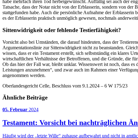
habe mehrfach ihren Tod herbeigewünscht. Auffällig sei auch der en
Tatsache, dass der Notar nicht von der Erblasserin, sondern von der
stattgefunden habe. Auch die persönliche Aufnahme der Erblasserin be
es der Erblasserin praktisch unmöglich gewesen, nochmals anderweiti
Sittenwidrigkeit oder fehlende Testierfähigkeit?
Vorsicht also bei Umständen, die darauf hindeuten, dass der Testieren
Argumentationslinie zur Sittenwidrigkeit nicht zu beanstanden. Gleich
wissen, dass er ein Testament erstellt, sich selbstständig ein klares
wirtschaftlichen Verhältnisse der Betroffenen, und die Gründe, die fü
Ob das hier der Fall war, bleibt unklar. Wissenswert ist noch, dass 
Leistungen anzunehmen“, und zwar auch im Rahmen einer Verfügung
angenommen werden.
Oberlandesgericht Celle, Beschluss vom 9.1.2024 – 6 W 175/23
Ähnliche Beiträge
05. Februar
2024
Testament: Vorsicht bei nachträglichen Ä
Häufig wird der „letzte Wille“ zuhause aufbewahrt und nicht in am