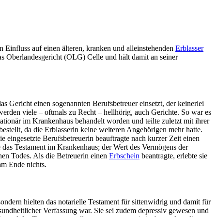
n Einfluss auf einen älteren, kranken und alleinstehenden
Erblasser
das Oberlandesgericht (OLG) Celle und hält damit an seiner
s Gericht einen sogenannten Berufsbetreuer einsetzt, der keinerlei
werden viele – oftmals zu Recht – hellhörig, auch Gerichte. So war es
tionär im Krankenhaus behandelt worden und teilte zuletzt mit ihrer
stellt, da die Erblasserin keine weiteren Angehörigen mehr hatte.
e eingesetzte Berufsbetreuerin beauftragte nach kurzer Zeit einen
dete das Testament im Krankenhaus; der Wert des Vermögens der
chen Todes. Als die Betreuerin einen
Erbschein
beantragte, erlebte sie
 am Ende nichts.
 sondern hielten das notarielle Testament für sittenwidrig und damit für
esundheitlicher Verfassung war. Sie sei zudem depressiv gewesen und