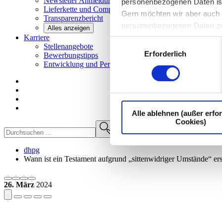
Newsletter
Anmeldung
personenbezogenen Daten ist I
Lieferkette und
Compliance
Gern möchten wir aber auch d
Transparenzbericht
personenbezogenen Daten z
Alles anzeigen
Karriere
Einwilligungsauswahl
Stellenangebote
Erforderlich
Bewerbungstipps
Entwicklung und
Perspektiven
Alle ablehnen (außer erfor
Cookies)
dhpg
Wann ist ein Testament aufgrund „sittenwidriger Umstände“ erst
26. März
2024