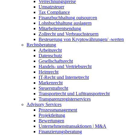
Verrechnungspreise
Umsatzsteuer
Tax Compliance
Finanzbuchhaltung outsourcen
Lohnbuchhaltung auslagern
Mitarbeiterentsendung
Zollrecht und Verbrauchsteuern
Besteuerung von Kryptowährungen/ -werten
Rechtsberatung
Arbeitsrecht
Datenschutz
Gesellschaftsrecht
Handels- und Vertriebsrecht
Heimrecht
IT-Recht und Internetrecht
Markenrecht
Steuerstrafrecht
Transportrecht und Lufttransportrecht
Transparenzregisterservices
Advisory
Services
Prozessmanagement
Projektleitung
Bewertungen
Unternehmenstransaktionen | M&A
Finanzierungsberatung