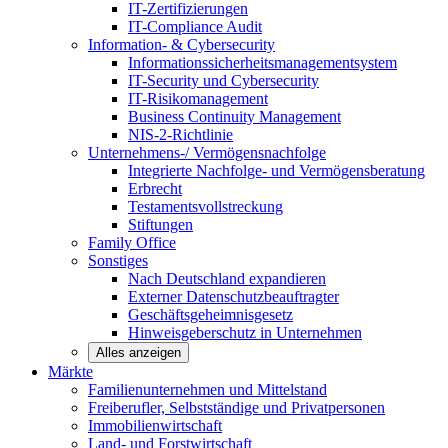
IT-Zertifizierungen
IT-Compliance Audit
Information- & Cybersecurity
Informationssicherheitsmanagementsystem
IT-Security und Cybersecurity
IT-Risikomanagement
Business Continuity Management
NIS-2-Richtlinie
Unternehmens-/
Vermögensnachfolge
Integrierte Nachfolge- und Vermögensberatung
Erbrecht
Testamentsvollstreckung
Stiftungen
Family
Office
Sonstiges
Nach Deutschland expandieren
Externer Datenschutzbeauftragter
Geschäftsgeheimnisgesetz
Hinweisgeberschutz in Unternehmen
Alles anzeigen
Märkte
Familienunternehmen und
Mittelstand
Freiberufler, Selbstständige und
Privatpersonen
Immobilienwirtschaft
Land- und
Forstwirtschaft