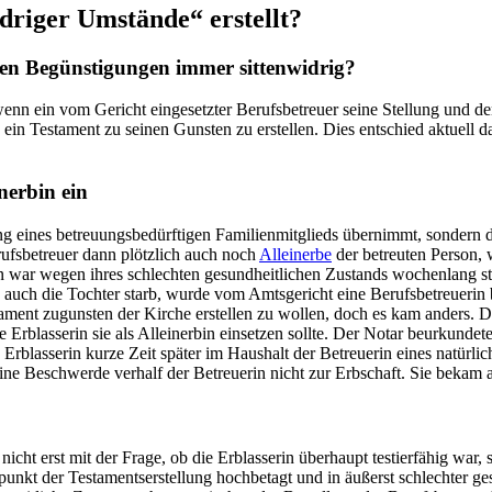
driger Umstände“ erstellt?
schen Begünstigungen immer sittenwidrig?
wenn ein vom Gericht eingesetzter Berufsbetreuer seine Stellung und de
 ein Testament zu seinen Gunsten zu erstellen. Dies entschied aktuell 
nerbin ein
g eines betreuungsbedürftigen Familienmitglieds übernimmt, sondern da
rufsbetreuer dann plötzlich auch noch
Alleinerbe
der betreuten Person, 
 war wegen ihres schlechten gesundheitlichen Zustands wochenlang sta
uch die Tochter starb, wurde vom Amtsgericht eine Berufsbetreuerin be
ament zugunsten der Kirche erstellen zu wollen, doch es kam anders. Di
te Erblasserin sie als Alleinerbin einsetzen sollte. Der Notar beurkun
 Erblasserin kurze Zeit später im Haushalt der Betreuerin eines natürli
ine Beschwerde verhalf der Betreuerin nicht zur Erbschaft. Sie bekam
 nicht erst mit der Frage, ob die Erblasserin überhaupt testierfähig war,
punkt der Testamentserstellung hochbetagt und in äußerst schlechter g