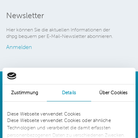
Newsletter
Hier können Sie die aktuellen Informationen der
dhpg bequem per E-Mail-Newsletter abonnieren.
Anmelden
Zustimmung
Details
Über Cookies
Details
Diese Webseite verwendet Cookies
Diese Webseite verwendet Cookies oder ähnliche
Technologien und verarbeitet die damit erfassten
dhpg is an independent network member of
CLA Global. See
CLAglobal.com/disclaimer
personenbezogenen Daten zu verschiedenen Zwecken.