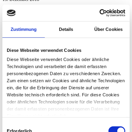
Elektronische Rechnungen - Ein Abschied
von der Papierbuchführung
Zustimmung
Details
Über Cookies
Bestattung 06/2018, S. 22.
WP StB Thomas Becker und StBin
Ramona Fleck
Kontakt
Diese Webseite verwendet Cookies
Diese Webseite verwendet Cookies oder ähnliche
Nehmen Sie mit uns Kontakt auf
Technologien und verarbeitet die damit erfassten
personenbezogenen Daten zu verschiedenen Zwecken.
Kontaktformular
+49 228 81000 0
Newsletter
Zum einen setzen wir Cookies und ähnliche Technologien
ein, die für die Erbringung der Dienste auf unserer
Website technisch erforderlich sind. Für diese Cookies
oder ähnlichen Technologien sowie für die Verarbeitung
der damit erfassten personenbezogenen Daten ist Ihre
Einwilligung nicht erforderlich.
Gern möchten wir aber auch die folgenden Technologien
Einwilligungsauswahl
mit Ihrer ausdrücklichen Einwilligung einsetzen und die
Erforderlich