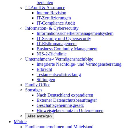
berichten
IT-Audit & Assurance
Interne Revision
IT-Zertifizierungen
IT-Compliance Audit
Information- & Cybersecurity
Informationssicherheitsmanagementsystem
IT-Security und Cybersecurity
IT-Risikomanagement
Business Continuity Management
NIS-2-Richtlinie
Unternehmens-/
Vermögensnachfolge
Integrierte Nachfolge- und Vermögensberatung
Erbrecht
Testamentsvollstreckung
Stiftungen
Family
Office
Sonstiges
Nach Deutschland expandieren
Externer Datenschutzbeauftragter
Geschäftsgeheimnisgesetz
Hinweisgeberschutz in Unternehmen
Alles anzeigen
Märkte
Familienunternehmen und
Mittelstand