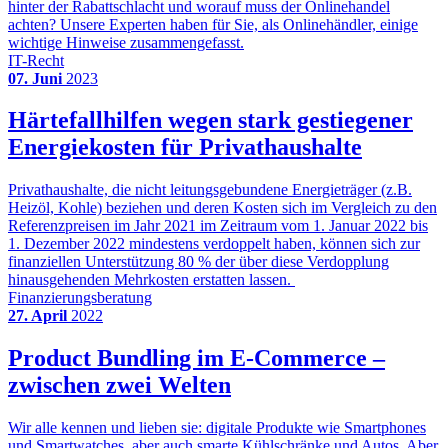
hinter der Rabattschlacht und worauf muss der Onlinehandel
achten? Unsere Experten haben für Sie, als Onlinehändler, einige
wichtige Hinweise zusammengefasst.
IT-Recht
07. Juni
2023
Härtefallhilfen wegen stark gestiegener
Energiekosten für Privathaushalte
Privathaushalte, die nicht leitungsgebundene Energieträger (z.B.
Heizöl, Kohle) beziehen und deren Kosten sich im Vergleich zu den
Referenzpreisen im Jahr 2021 im Zeitraum vom 1. Januar 2022 bis
1. Dezember 2022 mindestens verdoppelt haben, können sich zur
finanziellen Unterstützung 80 % der über diese Verdopplung
hinausgehenden Mehrkosten erstatten lassen.
Finanzierungsberatung
27. April
2022
Product Bundling im E-Commerce –
zwischen zwei Welten
Wir alle kennen und lieben sie: digitale Produkte wie Smartphones
und Smartwatches, aber auch smarte Kühlschränke und Autos. Aber