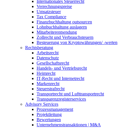
Internationales Steuerrecht
Verrechnungspreise
Umsatzsteuer
Tax Compliance
Finanzbuchhaltung outsourcen
Lohnbuchhaltung auslagern
Mitarbeiterentsendung
Zollrecht und Verbrauchsteuern
Besteuerung von Kryptowährungen/ -werten
Rechtsberatung
Arbeitsrecht
Datenschutz
Gesellschaftsrecht
Handels- und Vertriebsrecht
Heimrecht
IT-Recht und Internetrecht
Markenrecht
Steuerstrafrecht
Transportrecht und Lufttransportrecht
Transparenzregisterservices
Advisory
Services
Prozessmanagement
Projektleitung
Bewertungen
Unternehmenstransaktionen | M&A