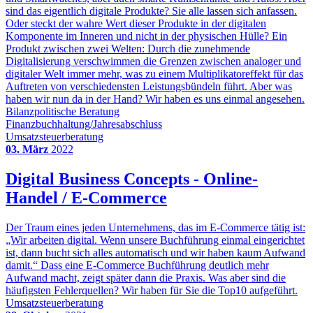
sind das eigentlich digitale Produkte? Sie alle lassen sich anfassen.
Oder steckt der wahre Wert dieser Produkte in der digitalen
Komponente im Inneren und nicht in der physischen Hülle? Ein
Produkt zwischen zwei Welten: Durch die zunehmende
Digitalisierung verschwimmen die Grenzen zwischen analoger und
digitaler Welt immer mehr, was zu einem Multiplikatoreffekt für das
Auftreten von verschiedensten Leistungsbündeln führt. Aber was
haben wir nun da in der Hand? Wir haben es uns einmal angesehen.
Bilanzpolitische Beratung
Finanzbuchhaltung/Jahresabschluss
Umsatzsteuerberatung
03. März
2022
Digital Business Concepts - Online-
Handel / E-Commerce
Der Traum eines jeden Unternehmens, das im E-Commerce tätig ist:
„Wir arbeiten digital. Wenn unsere Buchführung einmal eingerichtet
ist, dann bucht sich alles automatisch und wir haben kaum Aufwand
damit.“ Dass eine E-Commerce Buchführung deutlich mehr
Aufwand macht, zeigt später dann die Praxis. Was aber sind die
häufigsten Fehlerquellen? Wir haben für Sie die Top10 aufgeführt.
Umsatzsteuerberatung