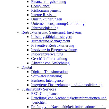
Finanzierungsberatung
Compliance
Risikomanagement
Interne Revision
Umstrukturierungen
Unternehmensplanung/Controlling
Jahreszielplanung
Restrukturierung, Sanierung, Insolvenz
Leistungsfähigkeit steigern
Turnaround Management
Präventive Restrukturierung
Insolvenz in Eigenverwaltung
Insolvenzverwaltung
Geschäftsführerhaftung
Abwehr von Anfechtung
Digital
Digitale Transformation
Softwareeinführung
Business Intelligence
Integrierte Finanzplanung und -konsolidierung
Sustainability Services
ESG-Compliance
Erstellung von Nachhaltigkeitsinformationen und
-berichten
Prüfung von Nachhaltigkeitsinformationen und -