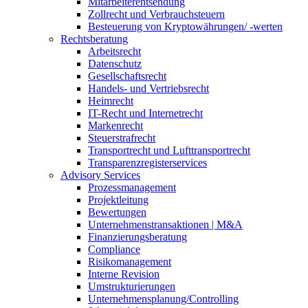
Mitarbeiterentsendung
Zollrecht und Verbrauchsteuern
Besteuerung von Kryptowährungen/ -werten
Rechtsberatung
Arbeitsrecht
Datenschutz
Gesellschaftsrecht
Handels- und Vertriebsrecht
Heimrecht
IT-Recht und Internetrecht
Markenrecht
Steuerstrafrecht
Transportrecht und Lufttransportrecht
Transparenzregisterservices
Advisory
Services
Prozessmanagement
Projektleitung
Bewertungen
Unternehmenstransaktionen | M&A
Finanzierungsberatung
Compliance
Risikomanagement
Interne Revision
Umstrukturierungen
Unternehmensplanung/Controlling