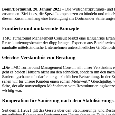
Bonn/Dortmund, 20. Januar 2021
– Die Wirtschaftsprüfungs- und
zusammen. Ziel ist es, die Spezialkompetenzen zu bündeln und mittel
diesem Zusammenhang eine Beteiligung am Dortmunder Sanierungsexp
Fundierte und umfassende Konzepte
TMC Turnaround Management Consult besitzt eine langjährige Erfah
Restrukturierungsberater der dhpg bringen Experten aus Betriebswirts
namhafte mittelständische Unternehmen unterschiedlicher Größenor
Gleiches Verständnis von Beratung
„Die TMC Turnaround Management Consult teilt unser Verständnis ei
geht es beiden Häusern nicht um den schnellen, sondern um den nach
Sanierungschancen bedarf einer ganzheitlichen Betrachtung. In der Z
sehen wir für unsere Kunden einen echten Mehrwert.“ Gleichgültig, 
Seite, der alle notwendigen Maßnahmen vom Restrukturierungskonzept 
wichtig war.
Kooperation für Sanierung nach dem Stabilisierungs
Seit dem 1.1.2021 gilt das Gesetz über den Stabilisierungs- und Res
gesetzlichen Rahmen zur Sanierung von Unternehmen im Falle der dro