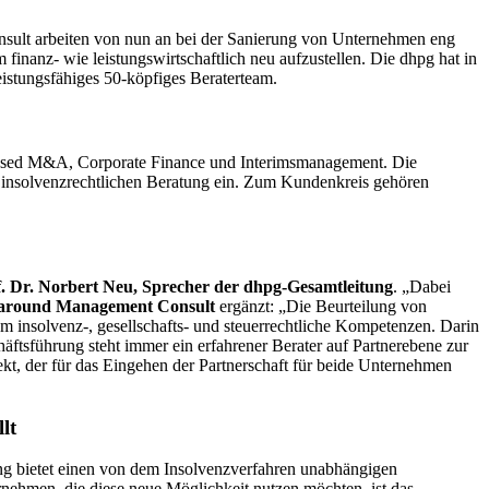
ult arbeiten von nun an bei der Sanierung von Unternehmen eng
nanz- wie leistungswirtschaftlich neu aufzustellen. Die dhpg hat in
stungsfähiges 50-köpfiges Beraterteam.
ressed M&A, Corporate Finance und Interimsmanagement. Die
er insolvenzrechtlichen Beratung ein. Zum Kundenkreis gehören
. Dr. Norbert Neu
, Sprecher der dhpg-Gesamtleitung
. „Dabei
around Management Consult
ergänzt: „Die Beurteilung von
m insolvenz-, gesellschafts- und steuerrechtliche Kompetenzen. Darin
ftsführung steht immer ein erfahrener Berater auf Partnerebene zur
kt, der für das Eingehen der Partnerschaft für beide Unternehmen
lt
ung bietet einen von dem Insolvenzverfahren unabhängigen
nehmen, die diese neue Möglichkeit nutzen möchten, ist das