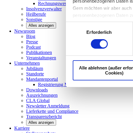
personenbezogenen Daten ist I
Rechnungswesen/Controlling
Gern möchten wir aber auch d
Insolvenzverwalter
Heilberufe
personenbezogenen Daten z
Sonstige
Einwilligungsauswahl
Alles anzeigen
Newsroom
Erforderlich
Blog
Presse
Podcast
Publikationen
Veranstaltungen
Unternehmen
Alle ablehnen (außer erfor
Jubiläum
Cookies)
Standorte
Mandantenportal
Registrierung Mandantenportal
Downloads
Auszeichnungen
CLA
Global
Newsletter
Anmeldung
Lieferkette und
Compliance
Transparenzbericht
Alles anzeigen
Karriere