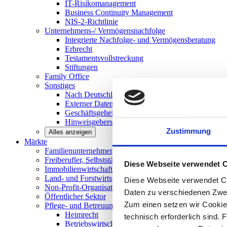
IT-Risikomanagement
Business Continuity Management
NIS-2-Richtlinie
Unternehmens-/
Vermögensnachfolge
Integrierte Nachfolge- und Vermögensberatung
Erbrecht
Testamentsvollstreckung
Stiftungen
Family
Office
Sonstiges
Nach Deutschland expandieren
Externer Datenschutzbeauftragter
Geschäftsgeheimnisgesetz
Hinweisgeberschutz in Unternehmen
Zustimmung
Alles anzeigen
Märkte
Familienunternehmen und
Mittelstand
Freiberufler, Selbstständige und
Privatpersonen
Diese Webseite verwendet 
Immobilienwirtschaft
Land- und
Forstwirtschaft
Diese Webseite verwendet Co
Non-Profit-Organisationen
Daten zu verschiedenen Zwe
Öffentlicher
Sektor
Zum einen setzen wir Cookies
Pflege- und Betreuungseinrichtungen
Heimrecht
technisch erforderlich sind. 
Betriebswirtschaftliche Beratung