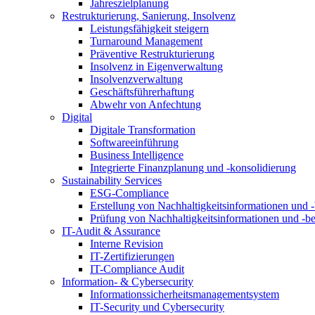
Jahreszielplanung
Restrukturierung, Sanierung, Insolvenz
Leistungsfähigkeit steigern
Turnaround Management
Präventive Restrukturierung
Insolvenz in Eigenverwaltung
Insolvenzverwaltung
Geschäftsführerhaftung
Abwehr von Anfechtung
Digital
Digitale Transformation
Softwareeinführung
Business Intelligence
Integrierte Finanzplanung und -konsolidierung
Sustainability Services
ESG-Compliance
Erstellung von Nachhaltigkeitsinformationen und -
Prüfung von Nachhaltigkeitsinformationen und -be
IT-Audit & Assurance
Interne Revision
IT-Zertifizierungen
IT-Compliance Audit
Information- & Cybersecurity
Informationssicherheitsmanagementsystem
IT-Security und Cybersecurity