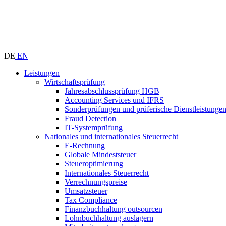
DE
EN
Leistungen
Wirtschaftsprüfung
Jahresabschlussprüfung HGB
Accounting Services und IFRS
Sonderprüfungen und prüferische Dienstleistunge
Fraud Detection
IT-Systemprüfung
Nationales und internationales Steuerrecht
E-Rechnung
Globale Mindeststeuer
Steueroptimierung
Internationales Steuerrecht
Verrechnungspreise
Umsatzsteuer
Tax Compliance
Finanzbuchhaltung outsourcen
Lohnbuchhaltung auslagern