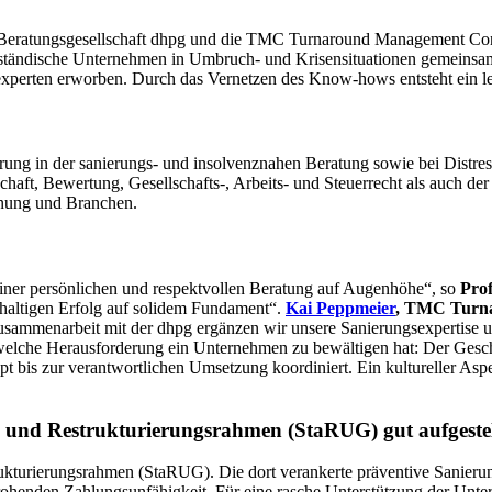
 Beratungsgesellschaft dhpg und die TMC Turnaround Management Cons
ständische Unternehmen in Umbruch- und Krisensituationen gemeinsam fi
erten erworben. Durch das Vernetzen des Know-hows entsteht ein lei
rung in der sanierungs- und insolvenznahen Beratung sowie bei Dist
chaft, Bewertung, Gesellschafts-, Arbeits- und Steuerrecht als auch d
dnung und Branchen.
ner persönlichen und respektvollen Beratung auf Augenhöhe“, so
Prof
haltigen Erfolg auf solidem Fundament“.
Kai Peppmeier
, TMC Turn
usammenarbeit mit der dhpg ergänzen wir unsere Sanierungsexpertise u
welche Herausforderung ein Unternehmen zu bewältigen hat: Der Geschä
bis zur verantwortlichen Umsetzung koordiniert. Ein kultureller Aspe
- und Restrukturierungsrahmen (StaRUG) gut aufgestel
trukturierungsrahmen (StaRUG). Die dort verankerte präventive Sanier
henden Zahlungsunfähigkeit. Für eine rasche Unterstützung der Unter