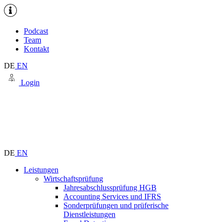
Podcast
Team
Kontakt
DE
EN
Login
DE
EN
Leistungen
Wirtschaftsprüfung
Jahresabschlussprüfung HGB
Accounting Services und IFRS
Sonderprüfungen und prüferische
Dienstleistungen