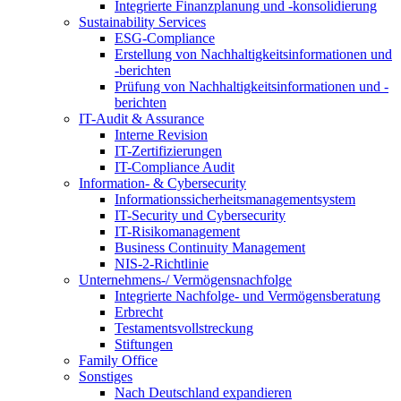
Integrierte Finanzplanung und -konsolidierung
Sustainability Services
ESG-Compliance
Erstellung von Nachhaltigkeitsinformationen und
-berichten
Prüfung von Nachhaltigkeitsinformationen und -
berichten
IT-Audit & Assurance
Interne Revision
IT-Zertifizierungen
IT-Compliance Audit
Information- & Cybersecurity
Informationssicherheitsmanagementsystem
IT-Security und Cybersecurity
IT-Risikomanagement
Business Continuity Management
NIS-2-Richtlinie
Unternehmens-/
Vermögensnachfolge
Integrierte Nachfolge- und Vermögensberatung
Erbrecht
Testamentsvollstreckung
Stiftungen
Family
Office
Sonstiges
Nach Deutschland expandieren