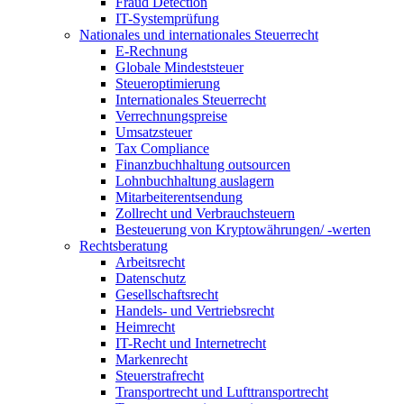
Fraud Detection
IT-Systemprüfung
Nationales und internationales Steuerrecht
E-Rechnung
Globale Mindeststeuer
Steueroptimierung
Internationales Steuerrecht
Verrechnungspreise
Umsatzsteuer
Tax Compliance
Finanzbuchhaltung outsourcen
Lohnbuchhaltung auslagern
Mitarbeiterentsendung
Zollrecht und Verbrauchsteuern
Besteuerung von Kryptowährungen/ -werten
Rechtsberatung
Arbeitsrecht
Datenschutz
Gesellschaftsrecht
Handels- und Vertriebsrecht
Heimrecht
IT-Recht und Internetrecht
Markenrecht
Steuerstrafrecht
Transportrecht und Lufttransportrecht