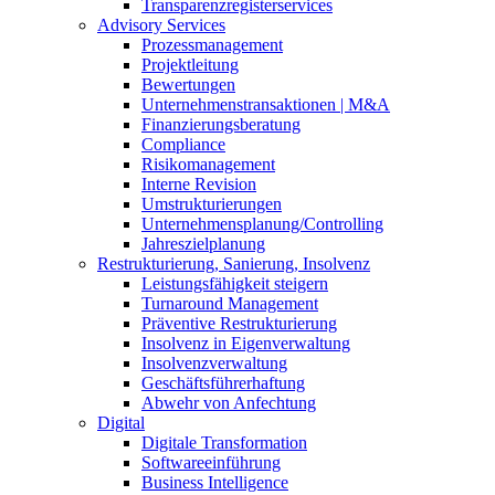
Transparenzregisterservices
Advisory
Services
Prozessmanagement
Projektleitung
Bewertungen
Unternehmenstransaktionen | M&A
Finanzierungsberatung
Compliance
Risikomanagement
Interne Revision
Umstrukturierungen
Unternehmensplanung/Controlling
Jahreszielplanung
Restrukturierung, Sanierung, Insolvenz
Leistungsfähigkeit steigern
Turnaround Management
Präventive Restrukturierung
Insolvenz in Eigenverwaltung
Insolvenzverwaltung
Geschäftsführerhaftung
Abwehr von Anfechtung
Digital
Digitale Transformation
Softwareeinführung
Business Intelligence