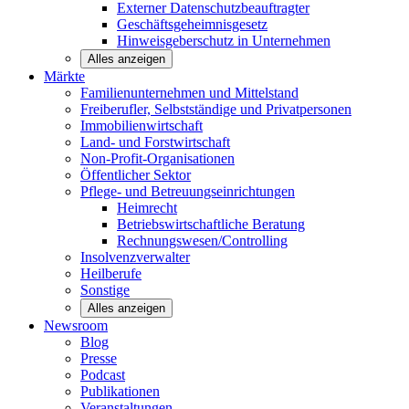
Externer Datenschutzbeauftragter
Geschäftsgeheimnisgesetz
Hinweisgeberschutz in Unternehmen
Alles anzeigen
Märkte
Familienunternehmen und
Mittelstand
Freiberufler, Selbstständige und
Privatpersonen
Immobilienwirtschaft
Land- und
Forstwirtschaft
Non-Profit-Organisationen
Öffentlicher
Sektor
Pflege- und Betreuungseinrichtungen
Heimrecht
Betriebswirtschaftliche Beratung
Rechnungswesen/Controlling
Insolvenzverwalter
Heilberufe
Sonstige
Alles anzeigen
Newsroom
Blog
Presse
Podcast
Publikationen
Veranstaltungen