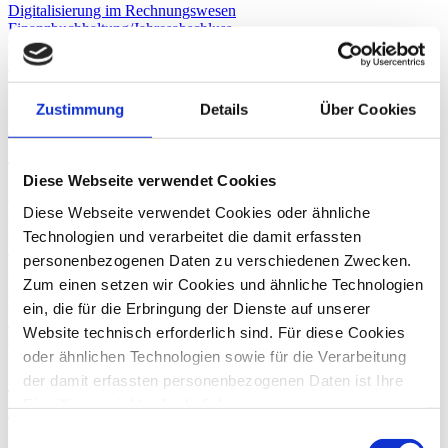
Digitalisierung im Rechnungswesen
Finanzbuchhaltung/Jahresabschluss
Tax Compliance
Umsatzsteuerberatung
01. August
2023
Zustimmung
Details
Über Cookies
E-Rechnungspflicht kurz vor der
Einführung?
Diese Webseite verwendet Cookies
Wir hatten Sie schon auf die Pläne der EU hingewiesen, die Pflicht
Diese Webseite verwendet Cookies oder ähnliche
zur elektronischen Rechnungsstellung einzuführen. Nun hat das
Bundesfinanzministerium (BMF) hierzu einen Gesetzentwurf
Technologien und verarbeitet die damit erfassten
vorgelegt.
personenbezogenen Daten zu verschiedenen Zwecken.
Digitalisierung im Rechnungswesen
Zum einen setzen wir Cookies und ähnliche Technologien
Finanzbuchhaltung/Jahresabschluss
Tax Compliance
ein, die für die Erbringung der Dienste auf unserer
Umsatzsteuerberatung
Website technisch erforderlich sind. Für diese Cookies
05. April
2024
oder ähnlichen Technologien sowie für die Verarbeitung
Wachstumschancengesetz: Die
der damit erfassten personenbezogenen Daten ist Ihre
Änderungen in der Umsatzsteuer
Einwilligung nicht erforderlich.
Gern möchten wir aber auch die folgenden Technologien
Einwilligungsauswahl