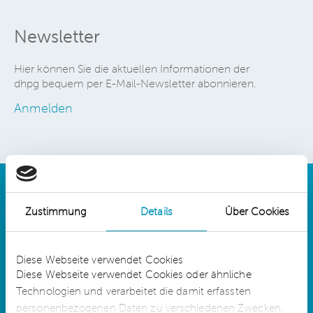
Newsletter
Hier können Sie die aktuellen Informationen der
dhpg bequem per E-Mail-Newsletter abonnieren.
Anmelden
Zustimmung
Details
Über Cookies
Details
Diese Webseite verwendet Cookies
Diese Webseite verwendet Cookies oder ähnliche
Technologien und verarbeitet die damit erfassten
dhpg is an independent network member of
CLA Global. See
CLAglobal.com/disclaimer
personenbezogenen Daten zu verschiedenen Zwecken.