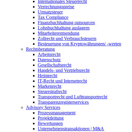
Internationales Steuerrecht
Verrechnungspreise
Umsatzsteuer
Tax Compliance
Finanzbuchhaltung outsourcen
Lohnbuchhaltung auslagern
Mitarbeiterentsendung
Zollrecht und Verbrauchsteuern
Besteuerung von Kryptowährungen/ -werten
Rechtsberatung
Arbeitsrecht
Datenschutz
Gesellschaftsrecht
Handels- und Vertriebsrecht
Heimrecht
IT-Recht und Internetrecht
Markenrecht
Steuerstrafrecht
Transportrecht und Lufttransportrecht
Transparenzregisterservices
Advisory
Services
Prozessmanagement
Projektleitung
Bewertungen
Unternehmenstransaktionen | M&A