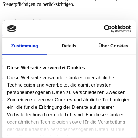
Steuerpflichtigen zu berücksichtigen.
Ähnliche Beiträge
23. September
2019
Steuerstrafrechtliche Risiken bei der
Zustimmung
Details
Über Cookies
Lohnsteuer - wie ein Tax Compliance
Management System helfen kann
Diese Webseite verwendet Cookies
Tax Compliance Management Systeme (kurz Tax CMS) werden
Diese Webseite verwendet Cookies oder ähnliche
zunehmend in Unternehmen eingesetzt – sei es, um im Rahmen der
Technologien und verarbeitet die damit erfassten
GoBD Buchführungs- und Aufbewahrungsfristen im Blick zu
personenbezogenen Daten zu verschiedenen Zwecken.
behalten oder auch, um die Abführung der Umsatzsteuer zu
dokumentieren. Die Lohnsteuer wird oftmals vernachlässigt. Ein
Zum einen setzen wir Cookies und ähnliche Technologien
Fehler, denn nicht selten entstehen im Rahmen von
ein, die für die Erbringung der Dienste auf unserer
Lohnsteueraußenprüfungen Nachforderungen seitens des
Website technisch erforderlich sind. Für diese Cookies
Finanzamts. Diese können bei Unternehmen im schlimmsten Fall zu
Liquiditätsengpässen und haftungsrechtlichen Konsequenzen für die
oder ähnlichen Technologien sowie für die Verarbeitung
Geschäftsführung führen. Ein Tax Compliance Management System
der damit erfassten personenbezogenen Daten ist Ihre
schützt vor derartigen Konsequenzen.
Einwilligung nicht erforderlich.
Tax Compliance