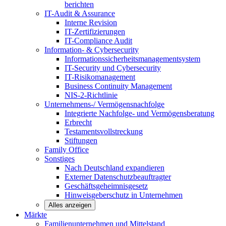
berichten
IT-Audit & Assurance
Interne Revision
IT-Zertifizierungen
IT-Compliance Audit
Information- & Cybersecurity
Informationssicherheitsmanagementsystem
IT-Security und Cybersecurity
IT-Risikomanagement
Business Continuity Management
NIS-2-Richtlinie
Unternehmens-/
Vermögensnachfolge
Integrierte Nachfolge- und Vermögensberatung
Erbrecht
Testamentsvollstreckung
Stiftungen
Family
Office
Sonstiges
Nach Deutschland expandieren
Externer Datenschutzbeauftragter
Geschäftsgeheimnisgesetz
Hinweisgeberschutz in Unternehmen
Alles anzeigen
Märkte
Familienunternehmen und
Mittelstand