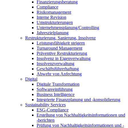
Finanzierungsberatung
Compliance
Risikomanagement
Interne Revision
Umstrukturierungen
Unternehmensplanung/Controlling
Jahreszielplanung
Restrukturierung, Sanierung, Insolvenz
Leistungsfähigkeit steigern
Turnaround Management
Präventive Restrukturierung
Insolvenz in Eigenverwaltung
Insolvenzverwaltung
Geschäftsführerhaftung
Abwehr von Anfechtung
Digital
Digitale Transformation
Softwareeinführung
Business Intelligence
Integrierte Finanzplanung und -konsolidierung
Sustainability Services
ESG-Compliance
Erstellung von Nachhaltigkeitsinformationen und
-berichten
Prüfung von Nachhaltigkeitsinformationen und -