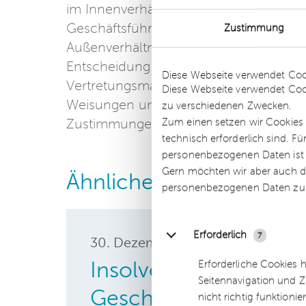
im Innenverhältnis, die ggf. eine Abbe
Geschäftsführers nach sich ziehen kan
Zustimmung
Außenverhältnis haben derlei Pflichtv
Details
Entscheidung zeigt allerdings, dass di
Diese Webseite verwendet Coo
Vertretungsmacht anders aussehen kann
Diese Webseite verwendet Coo
Weisungen und Beschränkungen imme
zu verschiedenen Zwecken.
Zum einen setzen wir Cookies 
Zustimmungen – notfalls auch nachträgl
technisch erforderlich sind. F
personenbezogenen Daten ist Ih
Gern möchten wir aber auch di
Ähnliche Beiträge
personenbezogenen Daten zu
Erforderlich
7
30. Dezember
2020
Insolvenz einer GmbH
Erforderliche Cookies 
Seitennavigation und Z
Geschäftsführer noc
nicht richtig funktionie