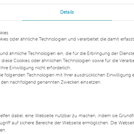
rufung oder Schadensersatzpflichten des
n. Auf die Wirksamkeit des Rechtsgeschäfts im
Details
erstöße regelmäßig keine Auswirkungen. Die
e Rechtslage bei einem sog. Missbrauch der
kies
. Geschäftsführern ist daher anzuraten, interne
kies oder ähnliche Technologien und verarbeitet die damit erfa
r zu beachten und die notwendigen
und ähnliche Technologien ein, die für die Erbringung der Dienst
ich – zur eigenen Sicherheit schriftlich einzuhol
ür diese Cookies oder ähnlichen Technologien sowie für die Verarb
re Einwilligung nicht erforderlich.
e folgenden Technologien mit Ihrer ausdrücklichen Einwilligung
 den nachfolgend genannten Zwecken einsetzen:
: Unterliegt der
helfen dabei, eine Webseite nutzbar zu machen, indem sie Grund
ugriff auf sichere Bereiche der Webseite ermöglichen. Die Webse
h einem Wettbewerbsverbot?
ren.