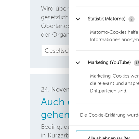
Wird über das Vermögen einer GmbH
gesetzliche Wettbewerbsverbot des
Statistik (Matomo)
2
Oberlandesgericht entschied, dass
Matomo-Cookies helfen
der Organstellung, das heißt der 
Informationen anonym
Gesellschaftsrecht
Marketing (YouTube)
1
Marketing-Cookies werd
die relevant und anspr
24. November
2020
Drittparteien sind.
Auch ein GmbH-Geschä
gehen
Die Cookie-Erklärung wurd
Bedingt durch die Corona-Pandemi
in Kurzarbeit schicken, weil schli
Alle ablehnen (außer