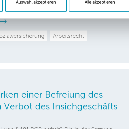
Auswahl akzeptieren
Alle akzeptieren
itergeldes kann aber im Einzelfall auch für
chäftsführer einer GmbH oder UG gelten, wie das
zialversicherung
Arbeitsrecht
rken einer Befreiung des
 Verbot des Insichgeschäfts