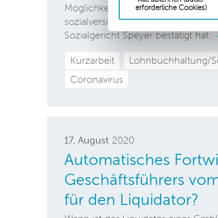
Möglichkeit zum Bezug des Kurzarbe
erforderliche Cookies)
sozialversicherungspflichtige Ges
Sozialgericht Speyer bestätigt hat.
Kurzarbeit
Lohnbuchhaltung/So
Coronavirus
17. August
2020
Automatisches Fortwi
Geschäftsführers vom
für den Liquidator?