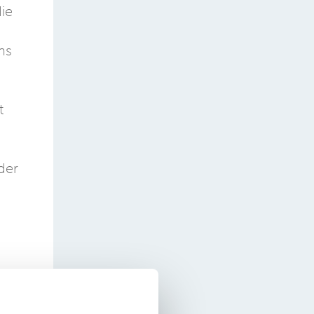
ie
hs
t
der
lte
g