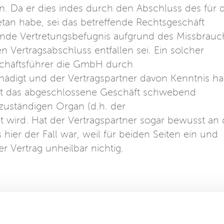
. Da er dies indes durch den Abschluss des für d
etan habe, sei das betreffende Rechtsgeschäft
ehende Vertretungsbefugnis aufgrund des Missbrauc
 Vertragsabschluss entfallen sei. Ein solcher
schäftsführer die GmbH durch
digt und der Vertragspartner davon Kenntnis ha
st das abgeschlossene Geschäft schwebend
zuständigen Organ (d.h. der
wird. Hat der Vertragspartner sogar bewusst an 
ier der Fall war, weil für beiden Seiten ein und
er Vertrag unheilbar nichtig.
schaftsinterne Vorgaben (z.B. Zustimmungsvorbeha
g), ist dies meistens „nur“ eine Pflichtverletzun