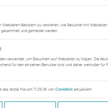
 das Insolvenzverfahren eröffnet, gilt das
 Geschäftsführers weiter. Das Rostocker
 das Wettbewerbsverbot erst mit dem Verlust
 Webseiten-Besitzern zu verstehen, wie Besucher mit Webseiten 
Beendigung des Geschäftsführeramts, endet.
 gesammelt und gemeldet werden.
5
en verwendet, um Besuchern auf Webseiten zu folgen. Die Absich
echend für den einzelnen Benutzer sind und daher wertvoller für
ftsführer kann in Kurzarbeit
e das letzte Mal am 7/23/26 von
Cookiebot
aktualisiert
e mussten viele Unternehmen ihre Mitarbeiter
chtweg zu wenig Arbeit vorhanden war. Die