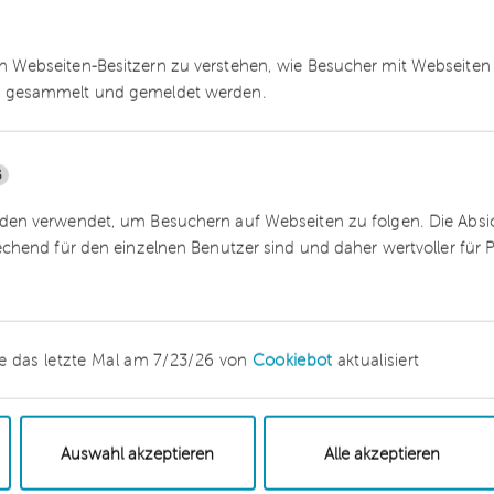
 Konsequenzen aus der Novelle des AÜG
 Webseiten-Besitzern zu verstehen, wie Besucher mit Webseiten 
 gesammelt und gemeldet werden.
ft den Verleihzeitraum im Auge behalten und
 der Überschreitung der Höchstüberlassungsdauer
andekommen eines Arbeitsverhältnisses zwischen
5
harbeiter. Eine Ausnahme besteht nur, wenn der
erspricht.
en verwendet, um Besuchern auf Webseiten zu folgen. Die Absich
echend für den einzelnen Benutzer sind und daher wertvoller für
gs- und mitbestimmungsrechtlichen Schwellenwer
ei den betriebsverfassungs- und
erten „eins zu eins“ mitgerechnet. Beispiel: A-
äftigt 300 Leiharbeitnehmer. Heute ist das
e das letzte Mal am 7/23/26 von
Cookiebot
aktualisiert
nwendbar, die A-GmbH käme auf weniger als 2.00
 AÜG am 1. April 2017 würde die Mitarbeiterzahl au
 dass im Unternehmen (erstmals) ein Aufsichtsrat
Auswahl akzeptieren
Alle akzeptieren