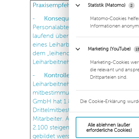
Praxisempfehlungen der DHPG: Erste
Statistik (Matomo)
2
-
Konsequente Fristenkontrolle
Matomo-Cookies helfen
Informationen anonym
Personalabteilungen sollten in Zukun
laufend überprüfen. Die Rechtsfolge
eines Leiharbeitnehmers ist das Zust
Marketing (YouTube)
1
dem „leihenden“ Betrieb und dem Lei
Leiharbeitnehmer dieser Regelung wid
Marketing-Cookies werd
die relevant und anspr
-
Kontrolle der betriebsverfassun
Drittparteien sind.
Leiharbeitnehmer werden in Zukunft b
mitbestimmungsrechtlichen Schwellenw
GmbH hat 1.800 Mitarbeiter und besch
Die Cookie-Erklärung wurd
Drittelmitbestimmungsgesetz nicht a
Mitarbeiter. Ab dem Inkrafttreten des
Alle ablehnen (außer
2.100 steigen. Dies kann dazu führen,
erforderliche Cookies)
gebildet werden muss.