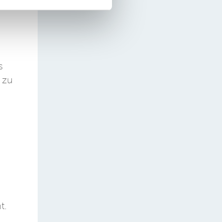
s
 zu
t.