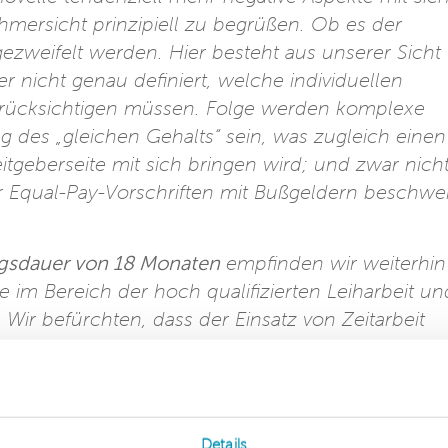
ehmersicht prinzipiell zu begrüßen. Ob es der
gezweifelt werden. Hier besteht aus unserer Sicht
r nicht genau definiert, welche individuellen
rücksichtigen müssen. Folge werden komplexe
g des „gleichen Gehalts“ sein, was zugleich einen
geberseite mit sich bringen wird; und zwar nich
er Equal-Pay-Vorschriften mit Bußgeldern beschwe
gsdauer von 18 Monaten
empfinden wir weiterhin
de im Bereich der hoch qualifizierten Leiharbeit un
 Wir befürchten, dass der Einsatz von Zeitarbeit
ntlichen Gesetzeszweck, nämlich die Verhinderung
iharbeit zu verhindern. Wenigstens hat der
tüberlassungsdauer vom Inkrafttreten des
 der Leiharbeit bis zum Inkrafttreten des Gesetze
Details