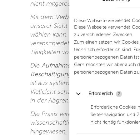
nicht mitgerechnet werden.
Details
Mit dem
Verbot des Einsatzes von Leih
Diese Webseite verwendet Coo
unserer Sicht die Arbeitgeber benachte
Diese Webseite verwendet Coo
wählen kann, ob er sich am Streik bete
zu verschiedenen Zwecken.
Zum einen setzen wir Cookies 
verabschiedeten Gesetz klargestellt, d
technisch erforderlich sind. F
Tätigkeiten von streikenden Beschäftig
personenbezogenen Daten ist Ih
Gern möchten wir aber auch di
Die
Aufnahme der Abgrenzung zwischen
personenbezogenen Daten zu
Beschäftigung
in das Zivilrecht, die b
ist aus systematischer Sicht unglückli
Vielleicht schafft es die Hereinnahme i
Erforderlich
7
in der Abgrenzung eine stärkere Rolle
Erforderliche Cookies 
Die Praxis wird zeigen müssen, inwiew
Seitennavigation und Z
wissenschaftliche Dienst des Bundesta
nicht richtig funktionie
hingewiesen, die das Equal-Pay-Prinzi