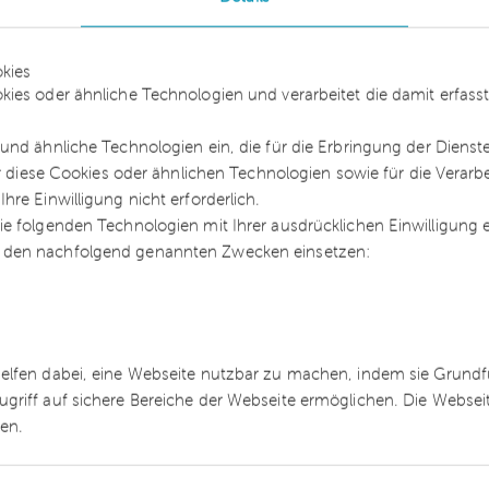
arbeitnehmern als Streikbrecher
werden aus
kies
iligt, da der einzelne Leiharbeitnehmer schon he
kies oder ähnliche Technologien und verarbeitet die damit erfa
iligt oder arbeiten geht. Zumindest wurde im
und ähnliche Technologien ein, die für die Erbringung der Dienst
ass Leiharbeitnehmer arbeiten dürfen, wenn sie ke
ür diese Cookies oder ähnlichen Technologien sowie für die Verarb
ten ausführen.
re Einwilligung nicht erforderlich.
e folgenden Technologien mit Ihrer ausdrücklichen Einwilligung
 selbständiger Tätigkeit und abhängiger
 den nachfolgend genannten Zwecken einsetzen:
isher dem Sozialversicherungsrecht vorbehalten wa
ch, auch wenn die Abgrenzungskriterien gleich sind
n das Zivilrecht aber, dass wirtschaftlichen Aspekt
 zugemessen wird.
helfen dabei, eine Webseite nutzbar zu machen, indem sie Grund
eit die neuen Regelungen ihren Zweck erfüllen. 
ugriff auf sichere Bereiche der Webseite ermöglichen. Die Webse
gs hat bereits auf mögliche Schlupflöcher
ren.
p aushebeln könnten.“