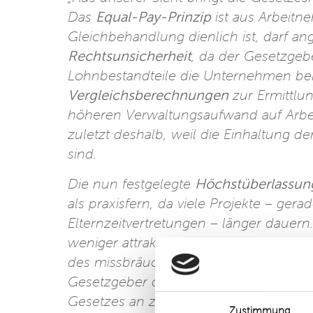
Das
Equal-Pay-Prinzip
ist aus Arbeitn
Gleichbehandlung dienlich ist, darf an
Rechtsunsicherheit
, da der Gesetzgebe
Lohnbestandteile die Unternehmen be
Vergleichsberechnungen
zur Ermittlun
höheren Verwaltungsaufwand auf Arbeit
zuletzt deshalb, weil die Einhaltung d
sind.
Die nun festgelegte
Höchstüberlassun
als praxisfern, da viele Projekte – gera
Elternzeitvertretungen – länger dauern.
weniger attraktiv wird, ohne den eige
des missbräuchlichen Einsatzes von Le
Gesetzgeber die Berechnung der Höchs
Gesetzes an zugelassen, so dass Zeiten
Zustimmung