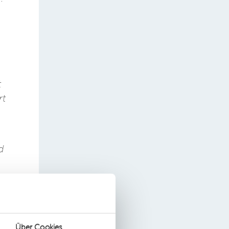
t
rt
d
s
Über Cookies