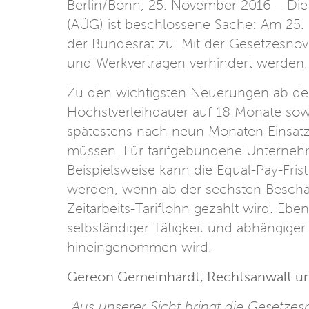
Berlin/Bonn, 25. November 2016 – Di
(AÜG) ist beschlossene Sache: Am 2
der Bundesrat zu. Mit der Gesetzesnove
und Werkverträgen verhindert werden
Zu den wichtigsten Neuerungen ab dem
Höchstverleihdauer auf 18 Monate sowi
spätestens nach neun Monaten Einsatz
müssen. Für tarifgebundene Unterneh
Beispielsweise kann die Equal-Pay-Fri
werden, wenn ab der sechsten Besch
Zeitarbeits-Tariflohn gezahlt wird. Ebe
selbständiger Tätigkeit und abhängiger
hineingenommen wird.
Gereon Gemeinhardt, Rechtsanwalt un
„Aus unserer Sicht bringt die Gesetzes