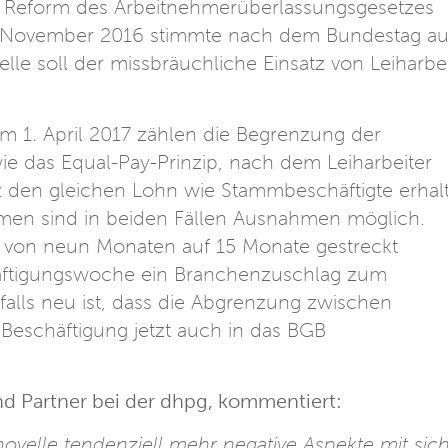
e Reform des Arbeitnehmerüberlassungsgesetzes
5. November 2016 stimmte nach dem Bundestag a
lle soll der missbräuchliche Einsatz von Leiharbei
.
 1. April 2017 zählen die Begrenzung der
e das Equal-Pay-Prinzip, nach dem Leiharbeiter
 den gleichen Lohn wie Stammbeschäftigte erhal
men sind in beiden Fällen Ausnahmen möglich.
st von neun Monaten auf 15 Monate gestreckt
äftigungswoche ein Branchenzuschlag zum
nfalls neu ist, dass die Abgrenzung zwischen
 Beschäftigung jetzt auch in das BGB
d Partner bei der dhpg, kommentiert:
novelle tendenziell mehr negative Aspekte mit sich