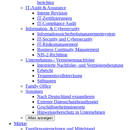
berichten
IT-Audit & Assurance
Interne Revision
IT-Zertifizierungen
IT-Compliance Audit
Information- & Cybersecurity
Informationssicherheitsmanagementsystem
IT-Security und Cybersecurity
IT-Risikomanagement
Business Continuity Management
NIS-2-Richtlinie
Unternehmens-/
Vermögensnachfolge
Integrierte Nachfolge- und Vermögensberatung
Erbrecht
Testamentsvollstreckung
Stiftungen
Family
Office
Sonstiges
Nach Deutschland expandieren
Externer Datenschutzbeauftragter
Geschäftsgeheimnisgesetz
Hinweisgeberschutz in Unternehmen
Alles anzeigen
Märkte
Familienunternehmen und
Mittelstand