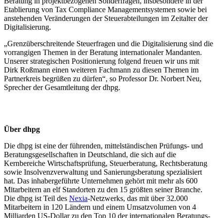
Beratung in projektbezogenen Sonderfragen, insbesondere in der
Etablierung von Tax Compliance Managementsystemen sowie bei
anstehenden Veränderungen der Steuerabteilungen im Zeitalter der
Digitalisierung.
„Grenzüberschreitende Steuerfragen und die Digitalisierung sind die
vorrangigen Themen in der Beratung internationaler Mandanten.
Unserer strategischen Positionierung folgend freuen wir uns mit
Dirk Roßmann einen weiteren Fachmann zu diesen Themen im
Partnerkreis begrüßen zu dürfen“, so Professor Dr. Norbert Neu,
Sprecher der Gesamtleitung der dhpg.
Über dhpg
Die dhpg ist eine der führenden, mittelständischen Prüfungs- und
Beratungsgesellschaften in Deutschland, die sich auf die
Kernbereiche Wirtschaftsprüfung, Steuerberatung, Rechtsberatung
sowie Insolvenzverwaltung und Sanierungsberatung spezialisiert
hat. Das inhabergeführte Unternehmen gehört mit mehr als 600
Mitarbeitern an elf Standorten zu den 15 größten seiner Branche.
Die dhpg ist Teil des
Nexia
-Netzwerks, das mit über 32.000
Mitarbeitern in 120 Ländern und einem Umsatzvolumen von 4
Milliarden US-Dollar zu den Top 10 der internationalen Beratungs-