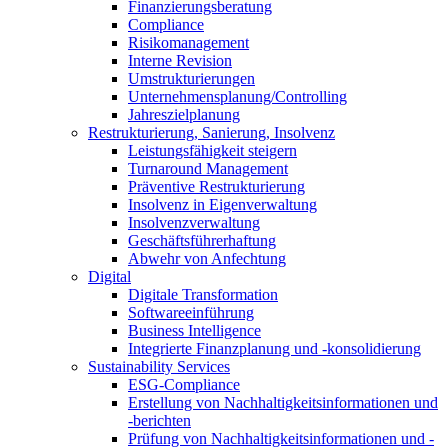
Finanzierungsberatung
Compliance
Risikomanagement
Interne Revision
Umstrukturierungen
Unternehmensplanung/Controlling
Jahreszielplanung
Restrukturierung, Sanierung, Insolvenz
Leistungsfähigkeit steigern
Turnaround Management
Präventive Restrukturierung
Insolvenz in Eigenverwaltung
Insolvenzverwaltung
Geschäftsführerhaftung
Abwehr von Anfechtung
Digital
Digitale Transformation
Softwareeinführung
Business Intelligence
Integrierte Finanzplanung und -konsolidierung
Sustainability Services
ESG-Compliance
Erstellung von Nachhaltigkeitsinformationen und
-berichten
Prüfung von Nachhaltigkeitsinformationen und -