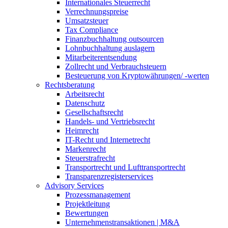
Internationales Steuerrecht
Verrechnungspreise
Umsatzsteuer
Tax Compliance
Finanzbuchhaltung outsourcen
Lohnbuchhaltung auslagern
Mitarbeiterentsendung
Zollrecht und Verbrauchsteuern
Besteuerung von Kryptowährungen/ -werten
Rechtsberatung
Arbeitsrecht
Datenschutz
Gesellschaftsrecht
Handels- und Vertriebsrecht
Heimrecht
IT-Recht und Internetrecht
Markenrecht
Steuerstrafrecht
Transportrecht und Lufttransportrecht
Transparenzregisterservices
Advisory
Services
Prozessmanagement
Projektleitung
Bewertungen
Unternehmenstransaktionen | M&A