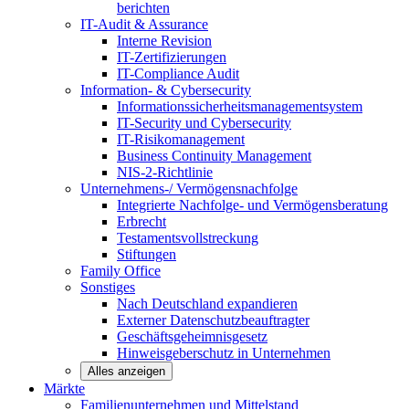
berichten
IT-Audit & Assurance
Interne Revision
IT-Zertifizierungen
IT-Compliance Audit
Information- & Cybersecurity
Informationssicherheitsmanagementsystem
IT-Security und Cybersecurity
IT-Risikomanagement
Business Continuity Management
NIS-2-Richtlinie
Unternehmens-/
Vermögensnachfolge
Integrierte Nachfolge- und Vermögensberatung
Erbrecht
Testamentsvollstreckung
Stiftungen
Family
Office
Sonstiges
Nach Deutschland expandieren
Externer Datenschutzbeauftragter
Geschäftsgeheimnisgesetz
Hinweisgeberschutz in Unternehmen
Alles anzeigen
Märkte
Familienunternehmen und
Mittelstand