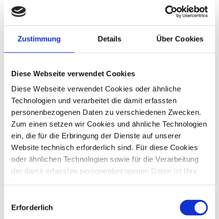
22. April
2025
Verrechnungspreisdokumentation: Neues
Merkblatt zur Transaktionsmatrix
Zustimmung
Details
Über Cookies
Die Transaktionsmatrix ist seit dem 1.1.2025 im Rahmen einer
Betriebsprüfung innerhalb von 30 Tagen nach Bekanntgabe der
Prüfungsanordnung vorzulegen. Das neue Merkblatt konkretisiert
Diese Webseite verwendet Cookies
inhaltliche Anforderungen und Sanktionen.
Diese Webseite verwendet Cookies oder ähnliche
BEPS
Transfer Pricing
Technologien und verarbeitet die damit erfassten
Internationale Steuerberatung
personenbezogenen Daten zu verschiedenen Zwecken.
Verrechnungspreise
Zum einen setzen wir Cookies und ähnliche Technologien
14. Januar
2025
ein, die für die Erbringung der Dienste auf unserer
Neue Verwaltungsgrundsätze
Website technisch erforderlich sind. Für diese Cookies
Verrechnungspreise veröffentlicht
oder ähnlichen Technologien sowie für die Verarbeitung
der damit erfassten personenbezogenen Daten ist Ihre
Mit den aktualisierten Verwaltungsgrundsätzen Verrechnungspreise
Einwilligung nicht erforderlich.
hat die Finanzverwaltung ihre Interpretation des
Gern möchten wir aber auch die folgenden Technologien
Einwilligungsauswahl
Fremdvergleichsgrundsatzes ab dem Veranlagungszeitraum 2024
mit Ihrer ausdrücklichen Einwilligung einsetzen und die
veröffentlicht. Neu sind insbesondere die Regeln zur
Erforderlich
Konzernfinanzierung.
gewonnen personenbezogenen Daten zu den