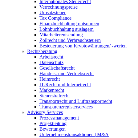
Internationales Steuerrecht
Verrechnungspreise
Umsatzsteuer
Tax Compliance
Finanzbuchhaltung outsourcen
Lohnbuchhaltung auslagern
Mitarbeiterentsendung
Zollrecht und Verbrauchsteuern
Besteuerung von Kryptowährungen/ -werten
Rechtsberatung
Arbeitsrecht
Datenschutz
Gesellschaftsrecht
Handels- und Vertriebsrecht
Heimrecht
IT-Recht und Internetrecht
Markenrecht
Steuerstrafrecht
Transportrecht und Lufttransportrecht
Transparenzregisterservices
Advisory
Services
Prozessmanagement
Projektleitung
Bewertungen
Unternehmenstransaktionen | M&A