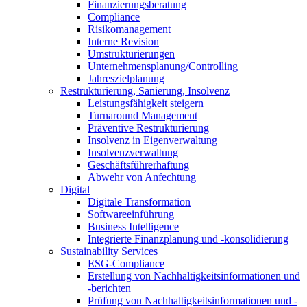
Finanzierungsberatung
Compliance
Risikomanagement
Interne Revision
Umstrukturierungen
Unternehmensplanung/Controlling
Jahreszielplanung
Restrukturierung, Sanierung, Insolvenz
Leistungsfähigkeit steigern
Turnaround Management
Präventive Restrukturierung
Insolvenz in Eigenverwaltung
Insolvenzverwaltung
Geschäftsführerhaftung
Abwehr von Anfechtung
Digital
Digitale Transformation
Softwareeinführung
Business Intelligence
Integrierte Finanzplanung und -konsolidierung
Sustainability Services
ESG-Compliance
Erstellung von Nachhaltigkeitsinformationen und
-berichten
Prüfung von Nachhaltigkeitsinformationen und -