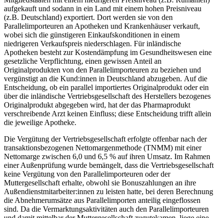
aufgekauft und sodann in ein Land mit einem hohen Preisniveau
(z.B. Deutschland) exportiert. Dort werden sie von den
Parallelimporteuren an Apotheken und Krankenhäuser verkauft,
wobei sich die günstigeren Einkaufskonditionen in einem
niedrigeren Verkaufspreis niederschlagen. Für inländische
Apotheken besteht zur Kostendämpfung im Gesundheitswesen eine
gesetzliche Verpflichtung, einen gewissen Anteil an
Originalprodukten von den Parallelimporteuren zu beziehen und
vergünstigt an die Kund:innen in Deutschland abzugeben.
Auf die
Entscheidung, ob ein parallel importiertes Originalprodukt oder ein
über die inländische Vertriebsgesellschaft des Herstellers bezogenes
Originalprodukt abgegeben wird, hat der das Pharmaprodukt
verschreibende Arzt keinen Einfluss; diese Entscheidung trifft allein
die jeweilige Apotheke.
Die Vergütung der Vertriebsgesellschaft erfolgte offenbar nach der
transaktionsbezogenen Nettomargenmethode (TNMM) mit einer
Nettomarge zwischen 6,0 und 6,5 % auf ihren Umsatz. Im Rahmen
einer Außenprüfung wurde bemängelt, dass die Vertriebsgesellschaft
keine Vergütung von den Parallelimporteuren oder der
Muttergesellschaft erhalte, obwohl sie Bonuszahlungen an ihre
Außendienstmitarbeiter:innen zu leisten hatte, bei deren Berechnung
die Abnehmerumsätze aus Parallelimporten anteilig eingeflossen
sind. Da die Vermarktungsaktivitäten auch den Parallelimporteuren
und damit mittelbar der Muttergesellschaft zugutekamen, liege eine