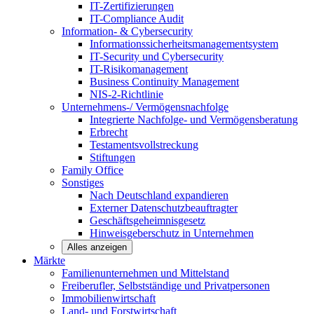
IT-Zertifizierungen
IT-Compliance Audit
Information- & Cybersecurity
Informationssicherheitsmanagementsystem
IT-Security und Cybersecurity
IT-Risikomanagement
Business Continuity Management
NIS-2-Richtlinie
Unternehmens-/
Vermögensnachfolge
Integrierte Nachfolge- und Vermögensberatung
Erbrecht
Testamentsvollstreckung
Stiftungen
Family
Office
Sonstiges
Nach Deutschland expandieren
Externer Datenschutzbeauftragter
Geschäftsgeheimnisgesetz
Hinweisgeberschutz in Unternehmen
Alles anzeigen
Märkte
Familienunternehmen und
Mittelstand
Freiberufler, Selbstständige und
Privatpersonen
Immobilienwirtschaft
Land- und
Forstwirtschaft