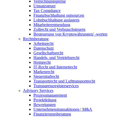
Verrechnungspreise
Umsatzsteuer
Tax Compliance
Finanzbuchhaltung outsourcen
Lohnbuchhaltung auslagern
Mitarbeiterentsendung
Zollrecht und Verbrauchsteuern
Besteuerung von Kryptowährungen/ -werten
Rechtsberatung
Arbeitsrecht
Datenschutz
Gesellschaftsrecht
Handels- und Vertriebsrecht
Heimrecht
IT-Recht und Internetrecht
Markenrecht
Steuerstrafrecht
Transportrecht und Lufttransportrecht
Transparenzregisterservices
Advisory
Services
Prozessmanagement
Projektleitung
Bewertungen
Unternehmenstransaktionen | M&A
Finanzierungsberatung