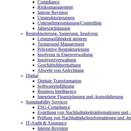
Compliance
Risikomanagement
Interne Revision
Umstrukturierungen
Unternehmensplanung/Controlling
Jahreszielplanung
Restrukturierung, Sanierung, Insolvenz
Leistungsfähigkeit steigern
Turnaround Management
Präventive Restrukturierung
Insolvenz in Eigenverwaltung
Insolvenzverwaltung
Geschäftsführerhaftung
Abwehr von Anfechtung
Digital
Digitale Transformation
Softwareeinführung
Business Intelligence
Integrierte Finanzplanung und -konsolidierung
Sustainability Services
ESG-Compliance
Erstellung von Nachhaltigkeitsinformationen und -
Prüfung von Nachhaltigkeitsinformationen und -be
IT-Audit & Assurance
Interne Revision