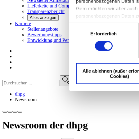
Newsletter
Anmeldung
personenbezogenen Daten ist I
Lieferkette und
Compliance
Gern möchten wir aber auch d
Transparenzbericht
personenbezogenen Daten z
Alles anzeigen
Karriere
Einwilligungsauswahl
Stellenangebote
Erforderlich
Bewerbungstipps
Entwicklung und
Perspektiven
Alle ablehnen (außer erfor
Cookies)
dhpg
Newsroom
Newsroom der dhpg