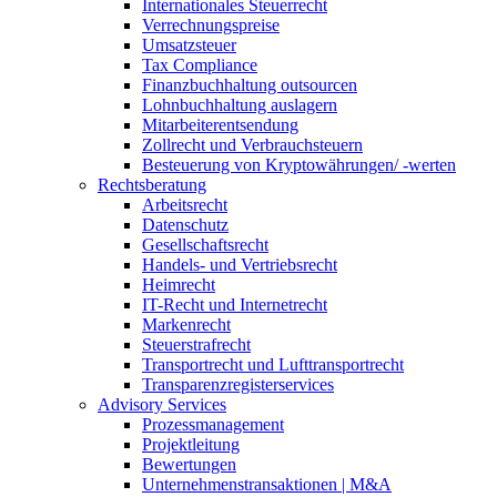
Internationales Steuerrecht
Verrechnungspreise
Umsatzsteuer
Tax Compliance
Finanzbuchhaltung outsourcen
Lohnbuchhaltung auslagern
Mitarbeiterentsendung
Zollrecht und Verbrauchsteuern
Besteuerung von Kryptowährungen/ -werten
Rechtsberatung
Arbeitsrecht
Datenschutz
Gesellschaftsrecht
Handels- und Vertriebsrecht
Heimrecht
IT-Recht und Internetrecht
Markenrecht
Steuerstrafrecht
Transportrecht und Lufttransportrecht
Transparenzregisterservices
Advisory
Services
Prozessmanagement
Projektleitung
Bewertungen
Unternehmenstransaktionen | M&A