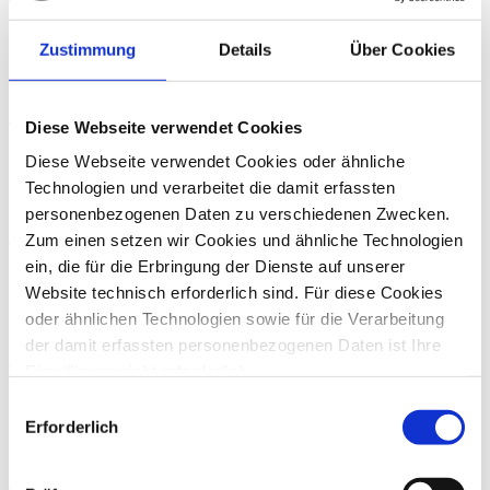
Hans von Beckerath
Zustimmung
Details
Über Cookies
Wirtschaftsprüfer / Steuerberater
Zum Profil von Hans von Beckerath
Diese Webseite verwendet Cookies
Sebastian Welling
Diese Webseite verwendet Cookies oder ähnliche
Technologien und verarbeitet die damit erfassten
Wirtschaftsprüfer / Steuerberater
personenbezogenen Daten zu verschiedenen Zwecken.
Zum Profil von Sebastian Welling
Zum einen setzen wir Cookies und ähnliche Technologien
ein, die für die Erbringung der Dienste auf unserer
Klaus Schmitz-Toenneßen
Website technisch erforderlich sind. Für diese Cookies
oder ähnlichen Technologien sowie für die Verarbeitung
Wirtschaftsprüfer, Steuerberater
der damit erfassten personenbezogenen Daten ist Ihre
Zum Profil von Klaus Schmitz-Toenneßen
Einwilligung nicht erforderlich.
Gern möchten wir aber auch die folgenden Technologien
Ulrich Trautmann
Einwilligungsauswahl
mit Ihrer ausdrücklichen Einwilligung einsetzen und die
Erforderlich
Steuerberater
gewonnen personenbezogenen Daten zu den
nachfolgend genannten Zwecken einsetzen:
Zum Profil von Ulrich Trautmann