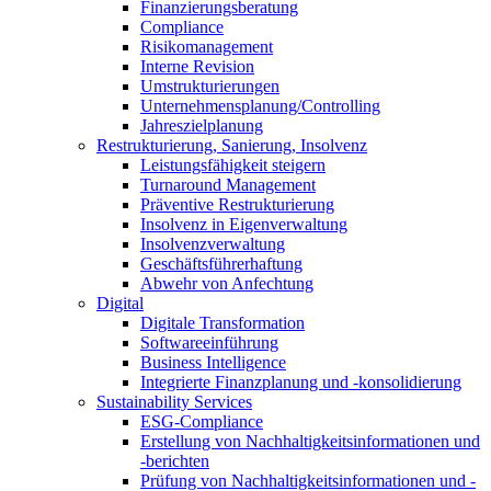
Finanzierungsberatung
Compliance
Risikomanagement
Interne Revision
Umstrukturierungen
Unternehmensplanung/Controlling
Jahreszielplanung
Restrukturierung, Sanierung, Insolvenz
Leistungsfähigkeit steigern
Turnaround Management
Präventive Restrukturierung
Insolvenz in Eigenverwaltung
Insolvenzverwaltung
Geschäftsführerhaftung
Abwehr von Anfechtung
Digital
Digitale Transformation
Softwareeinführung
Business Intelligence
Integrierte Finanzplanung und -konsolidierung
Sustainability Services
ESG-Compliance
Erstellung von Nachhaltigkeitsinformationen und
-berichten
Prüfung von Nachhaltigkeitsinformationen und -