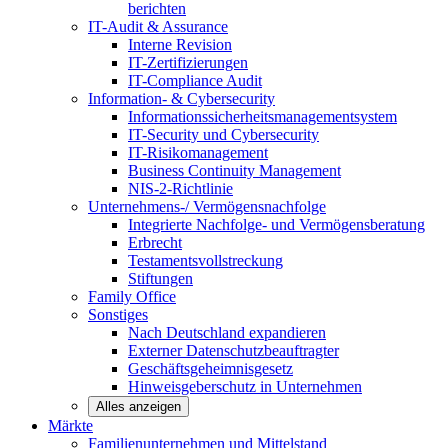
berichten
IT-Audit & Assurance
Interne Revision
IT-Zertifizierungen
IT-Compliance Audit
Information- & Cybersecurity
Informationssicherheitsmanagementsystem
IT-Security und Cybersecurity
IT-Risikomanagement
Business Continuity Management
NIS-2-Richtlinie
Unternehmens-/
Vermögensnachfolge
Integrierte Nachfolge- und Vermögensberatung
Erbrecht
Testamentsvollstreckung
Stiftungen
Family
Office
Sonstiges
Nach Deutschland expandieren
Externer Datenschutzbeauftragter
Geschäftsgeheimnisgesetz
Hinweisgeberschutz in Unternehmen
Alles anzeigen
Märkte
Familienunternehmen und
Mittelstand