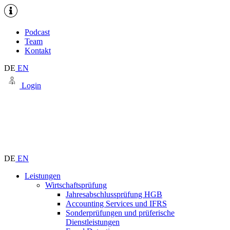
Podcast
Team
Kontakt
DE
EN
Login
DE
EN
Leistungen
Wirtschaftsprüfung
Jahresabschlussprüfung HGB
Accounting Services und IFRS
Sonderprüfungen und prüferische
Dienstleistungen