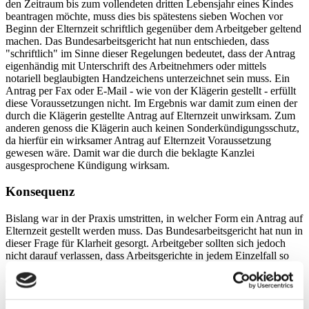
den Zeitraum bis zum vollendeten dritten Lebensjahr eines Kindes
beantragen möchte, muss dies bis spätestens sieben Wochen vor
Beginn der Elternzeit schriftlich gegenüber dem Arbeitgeber geltend
machen. Das Bundesarbeitsgericht hat nun entschieden, dass
"schriftlich" im Sinne dieser Regelungen bedeutet, dass der Antrag
eigenhändig mit Unterschrift des Arbeitnehmers oder mittels
notariell beglaubigten Handzeichens unterzeichnet sein muss. Ein
Antrag per Fax oder E-Mail - wie von der Klägerin gestellt - erfüllt
diese Voraussetzungen nicht. Im Ergebnis war damit zum einen der
durch die Klägerin gestellte Antrag auf Elternzeit unwirksam. Zum
anderen genoss die Klägerin auch keinen Sonderkündigungsschutz,
da hierfür ein wirksamer Antrag auf Elternzeit Voraussetzung
gewesen wäre. Damit war die durch die beklagte Kanzlei
ausgesprochene Kündigung wirksam.
Konsequenz
Bislang war in der Praxis umstritten, in welcher Form ein Antrag auf
Elternzeit gestellt werden muss. Das Bundesarbeitsgericht hat nun in
dieser Frage für Klarheit gesorgt. Arbeitgeber sollten sich jedoch
nicht darauf verlassen, dass Arbeitsgerichte in jedem Einzelfall so
entscheiden. In seinen Ausführungen hat das Bundesarbeitsgericht
darauf hingewiesen, dass es auch Fälle geben kann, in denen der
Arbeitgeber sich aufgrund der Besonderheiten des Falls treuwidrig
verhalten würde, wenn er den Antrag mangels Einhaltens des