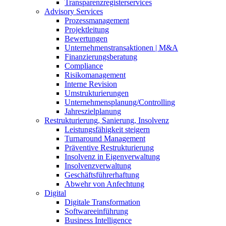
Transparenzregisterservices
Advisory
Services
Prozessmanagement
Projektleitung
Bewertungen
Unternehmenstransaktionen | M&A
Finanzierungsberatung
Compliance
Risikomanagement
Interne Revision
Umstrukturierungen
Unternehmensplanung/Controlling
Jahreszielplanung
Restrukturierung, Sanierung, Insolvenz
Leistungsfähigkeit steigern
Turnaround Management
Präventive Restrukturierung
Insolvenz in Eigenverwaltung
Insolvenzverwaltung
Geschäftsführerhaftung
Abwehr von Anfechtung
Digital
Digitale Transformation
Softwareeinführung
Business Intelligence