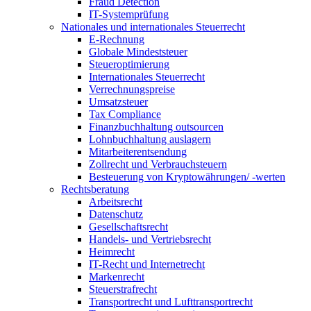
Fraud Detection
IT-Systemprüfung
Nationales und internationales Steuerrecht
E-Rechnung
Globale Mindeststeuer
Steueroptimierung
Internationales Steuerrecht
Verrechnungspreise
Umsatzsteuer
Tax Compliance
Finanzbuchhaltung outsourcen
Lohnbuchhaltung auslagern
Mitarbeiterentsendung
Zollrecht und Verbrauchsteuern
Besteuerung von Kryptowährungen/ -werten
Rechtsberatung
Arbeitsrecht
Datenschutz
Gesellschaftsrecht
Handels- und Vertriebsrecht
Heimrecht
IT-Recht und Internetrecht
Markenrecht
Steuerstrafrecht
Transportrecht und Lufttransportrecht