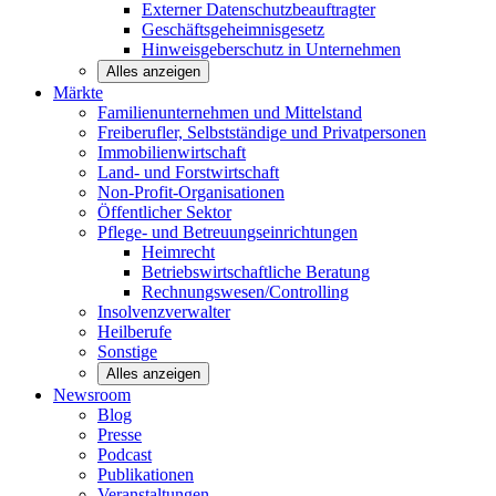
Externer Datenschutzbeauftragter
Geschäftsgeheimnisgesetz
Hinweisgeberschutz in Unternehmen
Alles anzeigen
Märkte
Familienunternehmen und
Mittelstand
Freiberufler, Selbstständige und
Privatpersonen
Immobilienwirtschaft
Land- und
Forstwirtschaft
Non-Profit-Organisationen
Öffentlicher
Sektor
Pflege- und Betreuungseinrichtungen
Heimrecht
Betriebswirtschaftliche Beratung
Rechnungswesen/Controlling
Insolvenzverwalter
Heilberufe
Sonstige
Alles anzeigen
Newsroom
Blog
Presse
Podcast
Publikationen
Veranstaltungen