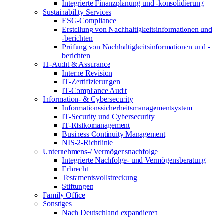
Integrierte Finanzplanung und -konsolidierung
Sustainability Services
ESG-Compliance
Erstellung von Nachhaltigkeitsinformationen und
-berichten
Prüfung von Nachhaltigkeitsinformationen und -
berichten
IT-Audit & Assurance
Interne Revision
IT-Zertifizierungen
IT-Compliance Audit
Information- & Cybersecurity
Informationssicherheitsmanagementsystem
IT-Security und Cybersecurity
IT-Risikomanagement
Business Continuity Management
NIS-2-Richtlinie
Unternehmens-/
Vermögensnachfolge
Integrierte Nachfolge- und Vermögensberatung
Erbrecht
Testamentsvollstreckung
Stiftungen
Family
Office
Sonstiges
Nach Deutschland expandieren