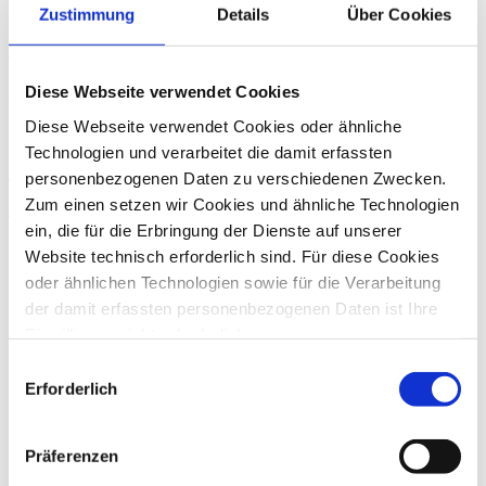
Schriftformerfordernisses nicht akzeptiert.
Zustimmung
Details
Über Cookies
Zurück
Alexandra Hecht
Diese Webseite verwendet Cookies
Diese Webseite verwendet Cookies oder ähnliche
Rechtsanwältin, Fachanwältin für Arbeitsrecht
Technologien und verarbeitet die damit erfassten
Zum Profil von Alexandra Hecht
personenbezogenen Daten zu verschiedenen Zwecken.
Zum einen setzen wir Cookies und ähnliche Technologien
Arbeitsrecht
ein, die für die Erbringung der Dienste auf unserer
Website technisch erforderlich sind. Für diese Cookies
oder ähnlichen Technologien sowie für die Verarbeitung
der damit erfassten personenbezogenen Daten ist Ihre
Einwilligung nicht erforderlich.
Gern möchten wir aber auch die folgenden Technologien
Einwilligungsauswahl
mit Ihrer ausdrücklichen Einwilligung einsetzen und die
Erforderlich
gewonnen personenbezogenen Daten zu den
nachfolgend genannten Zwecken einsetzen:
Präferenzen
Über die dhpg