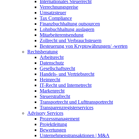
Internationales Steuerrecht
Verrechnungspreise
Umsatzsteuer
Tax Compliance
Finanzbuchhaltung outsourcen
Lohnbuchhaltung auslagern
Mitarbeiterentsendung
Zollrecht und Verbrauchsteuern
Besteuerung von Kryptowährungen/ -werten
Rechtsberatung
Arbeitsrecht
Datenschutz
Gesellschaftsrecht
Handels- und Vertriebsrecht
Heimrecht
IT-Recht und Internetrecht
Markenrecht
Steuerstrafrecht
Transportrecht und Lufttransportrecht
Transparenzregisterservices
Advisory
Services
Prozessmanagement
Projektleitung
Bewertungen
Unternehmenstransaktionen | M&A