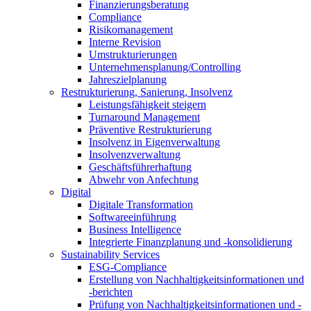
Finanzierungsberatung
Compliance
Risikomanagement
Interne Revision
Umstrukturierungen
Unternehmensplanung/Controlling
Jahreszielplanung
Restrukturierung, Sanierung, Insolvenz
Leistungsfähigkeit steigern
Turnaround Management
Präventive Restrukturierung
Insolvenz in Eigenverwaltung
Insolvenzverwaltung
Geschäftsführerhaftung
Abwehr von Anfechtung
Digital
Digitale Transformation
Softwareeinführung
Business Intelligence
Integrierte Finanzplanung und -konsolidierung
Sustainability Services
ESG-Compliance
Erstellung von Nachhaltigkeitsinformationen und
-berichten
Prüfung von Nachhaltigkeitsinformationen und -