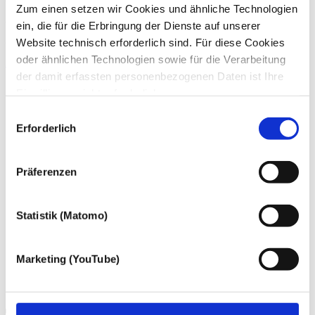
Zum einen setzen wir Cookies und ähnliche Technologien
ein, die für die Erbringung der Dienste auf unserer
Wenn Sie Fragen zu unseren Angeboten haben, können Sie uns
gern telefonisch (
+49 228 81000 0
) oder per
E-Mail
kontaktieren.
Website technisch erforderlich sind. Für diese Cookies
oder ähnlichen Technologien sowie für die Verarbeitung
Zum Kontakt
der damit erfassten personenbezogenen Daten ist Ihre
Einwilligung nicht erforderlich.
Gern möchten wir aber auch die folgenden Technologien
Einwilligungsauswahl
mit Ihrer ausdrücklichen Einwilligung einsetzen und die
Erforderlich
gewonnen personenbezogenen Daten zu den
nachfolgend genannten Zwecken einsetzen:
Präferenzen
Statistik (Matomo)
Marketing (YouTube)