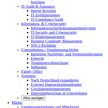
berichten
IT-Audit & Assurance
Interne Revision
IT-Zertifizierungen
IT-Compliance Audit
Information- & Cybersecurity
Informationssicherheitsmanagementsystem
IT-Security und Cybersecurity
IT-Risikomanagement
Business Continuity Management
NIS-2-Richtlinie
Unternehmens-/
Vermögensnachfolge
Integrierte Nachfolge- und Vermögensberatung
Erbrecht
Testamentsvollstreckung
Stiftungen
Family
Office
Sonstiges
Nach Deutschland expandieren
Externer Datenschutzbeauftragter
Geschäftsgeheimnisgesetz
Hinweisgeberschutz in Unternehmen
Alles anzeigen
Märkte
Familienunternehmen und
Mittelstand