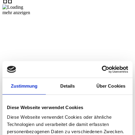
mehr anzeigen
Über die dhpg
Zustimmung
Details
Über Cookies
An unseren 18 Standorten beraten wir mit über 1.200
Mitarbeiter:innen Familienunternehmen und Mittelständler,
Großunternehmen, Verwaltungen der öffentlichen Hand ebenso wie
Diese Webseite verwendet Cookies
gemeinnützige Organisationen und Privatpersonen.
Diese Webseite verwendet Cookies oder ähnliche
Weitere Informationen
Technologien und verarbeitet die damit erfassten
personenbezogenen Daten zu verschiedenen Zwecken.
Kontakt