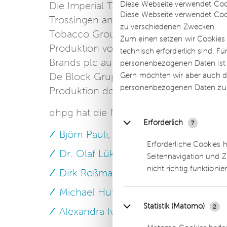
Diese Webseite verwendet Coo
Die Imperial Tobacco (EFKA) GmbH & C
Diese Webseite verwendet Coo
Trossingen ansässig ist und im Jahr 20
zu verschiedenen Zwecken.
Tobacco Group PLC) übernommen wurd
Zum einen setzen wir Cookies 
Produktion von Filterhülsen. Seit Anfan
technisch erforderlich sind. F
Brands plc aus dem Markt zurückzieht 
personenbezogenen Daten ist Ih
Gern möchten wir aber auch di
De Block Gruppe plant den Standort un
personenbezogenen Daten zu
Produktion dort fortzusetzen.
dhpg hat die Mignot & De Block GmbH
Erforderlich
7
Björn Pauli
, Wirtschaftsprüfer, Partne
Erforderliche Cookies 
Dr. Olaf Lüke
, Rechtsanwalt, Partner
Seitennavigation und Z
nicht richtig funktionie
Dirk Roßmann
, Steuerberater, Partne
Michael Huth
, Rechtsanwalt, Fachanw
Statistik (Matomo)
2
Alexandra Ivanyu
k, Manager (Financia