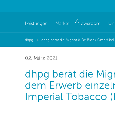
Leistungen
Märkte
Newsroom
Un
dhpg
dhpg berät die Mignot & De Block GmbH bei
02. März
2021
dhpg berät die Mi
dem Erwerb einzel
Imperial Tobacco 