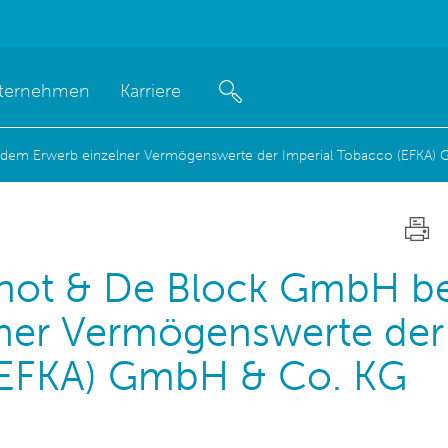
ternehmen
Karriere
 dem Erwerb einzelner Vermögenswerte der Imperial Tobacco (EFKA)
gnot & De Block GmbH be
ner Vermögenswerte der
(EFKA) GmbH & Co. KG