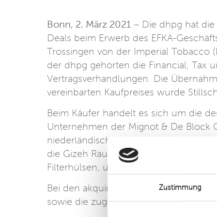
Bonn, 2. März 2021
– Die dhpg hat di
Deals beim Erwerb des EFKA-Geschäftsb
Trossingen von der Imperial Tobacco
der dhpg gehörten die Financial, Tax 
Vertragsverhandlungen. Die Übernahm
vereinbarten Kaufpreises wurde Stillsc
Beim Käufer handelt es sich um die 
Unternehmen der Mignot & De Block Gr
niederländischen Unternehmensgruppe
die Gizeh Raucherbedarf GmbH, die sich
Filterhülsen, und Zubehör im Raucherb
Bei den akquirierten Vermögensgegens
Zustimmung
sowie die zugehörigen Spezialmaschi
Details