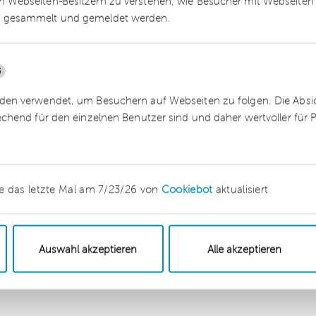
 Webseiten-Besitzern zu verstehen, wie Besucher mit Webseiten 
inancial)
 gesammelt und gemeldet werden.
5
en verwendet, um Besuchern auf Webseiten zu folgen. Die Absich
ttelständischen Prüfungs- und Beratungsunterneh
echend für den einzelnen Benutzer sind und daher wertvoller für
ereiche Wirtschaftsprüfung, Steuerberatung,
sowie Sanierungsberatung und IT-Services
 Unternehmen gehört mit mehr als 600 Mitarbeiter
e das letzte Mal am 7/23/26 von
Cookiebot
aktualisiert
iner Branche. Die dhpg ist Teil des
Nexia
-Netzwer
120 Ländern und einem Umsatzvolumen von 4,3
 internationalen Beratungs-Netzwerke zählt.
Auswahl akzeptieren
Alle akzeptieren