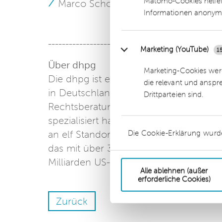
Matomo-Cookies helfen
Marco Scholten, Senior Consultant (F
Informationen anonym
-------------------
Marketing (YouTube)
1
Über dhpg
Marketing-Cookies werd
Die dhpg ist eines der führenden, mi
die relevant und anspr
in Deutschland, das sich auf die Kernb
Drittparteien sind.
Rechtsberatung, Insolvenzverwaltung 
spezialisiert hat. Das inhabergeführte
Die Cookie-Erklärung wurd
an elf Standorten zu den 15 größten se
das mit über 36.000 Mitarbeitern in 
Milliarden US-Dollar zu den Top 10 der
Alle ablehnen (außer
erforderliche Cookies)
Zurück