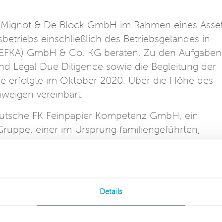
e Mignot & De Block GmbH im Rahmen eines Asse
etriebs einschließlich des Betriebsgeländes in
 (EFKA) GmbH & Co. KG beraten. Zu den Aufgaben
und Legal Due Diligence sowie die Begleitung der
e erfolgte im Oktober 2020. Über die Höhe des
hweigen vereinbart.
deutsche FK Feinpapier Kompetenz GmbH, ein
uppe, einer im Ursprung familiengeführten,
, die 1858 gegründet wurde. Hierzu gehört auch
 auf den Vertrieb von u.a. Blättchen, Filtern,
edarf-Segment spezialisiert hat.
tänden handelt es sich um das Produktionsgelän
Details
nen der Imperial Tobacco (EFKA) GmbH & Co. KG