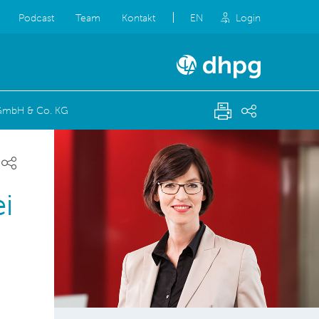
Podcast
Team
Kontakt
EN
Login
 GmbH & Co. KG
i