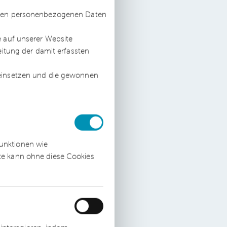
ssten personenbezogenen Daten
e auf unserer Website
ial
eitung der damit erfassten
&
 einsetzen und die gewonnen
ie
funktionen wie
ite kann ohne diese Cookies