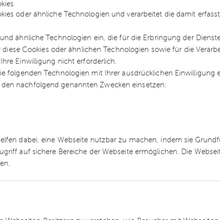
kies
o. KG ist ein deutsches Unternehmen, das in
kies oder ähnliche Technologien und verarbeitet die damit erfa
00 von der Imperial Brands plc. (ehemals Imperial
e. Geschäftsgegenstand war seither die
und ähnliche Technologien ein, die für die Erbringung der Dienst
g des Jahres 2020 ist bekannt, dass sich die Imper
ür diese Cookies oder ähnlichen Technologien sowie für die Verarb
und das Werk in Trossingen schließt. Die Mignot 
re Einwilligung nicht erforderlich.
e folgenden Technologien mit Ihrer ausdrücklichen Einwilligung
d mit ihm die 80 Arbeitsplätze zu erhalten und d
 den nachfolgend genannten Zwecken einsetzen:
 mit folgendem Team beraten:
r (Financial)
helfen dabei, eine Webseite nutzbar zu machen, indem sie Grund
 (Legal, M&A)
ugriff auf sichere Bereiche der Webseite ermöglichen. Die Webse
ren.
r (Tax)
alt für Arbeitsrecht (Legal, Arbeitsrecht)
l)