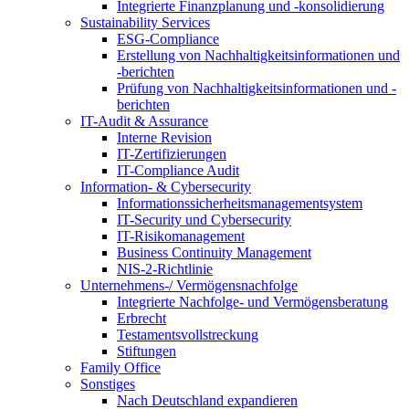
Integrierte Finanzplanung und -konsolidierung
Sustainability Services
ESG-Compliance
Erstellung von Nachhaltigkeitsinformationen und
-berichten
Prüfung von Nachhaltigkeitsinformationen und -
berichten
IT-Audit & Assurance
Interne Revision
IT-Zertifizierungen
IT-Compliance Audit
Information- & Cybersecurity
Informationssicherheitsmanagementsystem
IT-Security und Cybersecurity
IT-Risikomanagement
Business Continuity Management
NIS-2-Richtlinie
Unternehmens-/
Vermögensnachfolge
Integrierte Nachfolge- und Vermögensberatung
Erbrecht
Testamentsvollstreckung
Stiftungen
Family
Office
Sonstiges
Nach Deutschland expandieren