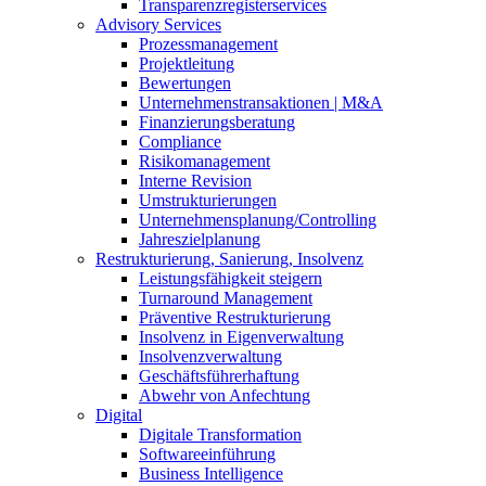
Transparenzregisterservices
Advisory
Services
Prozessmanagement
Projektleitung
Bewertungen
Unternehmenstransaktionen | M&A
Finanzierungsberatung
Compliance
Risikomanagement
Interne Revision
Umstrukturierungen
Unternehmensplanung/Controlling
Jahreszielplanung
Restrukturierung, Sanierung, Insolvenz
Leistungsfähigkeit steigern
Turnaround Management
Präventive Restrukturierung
Insolvenz in Eigenverwaltung
Insolvenzverwaltung
Geschäftsführerhaftung
Abwehr von Anfechtung
Digital
Digitale Transformation
Softwareeinführung
Business Intelligence