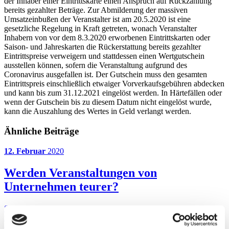
der Inhaber einer Eintrittskarte einen Anspruch auf Rückzahlung
bereits gezahlter Beträge. Zur Abmilderung der massiven
Umsatzeinbußen der Veranstalter ist am 20.5.2020 ist eine
gesetzliche Regelung in Kraft getreten, wonach Veranstalter
Inhabern von vor dem 8.3.2020 erworbenen Eintrittskarten oder
Saison- und Jahreskarten die Rückerstattung bereits gezahlter
Eintrittspreise verweigern und stattdessen einen Wertgutschein
ausstellen können, sofern die Veranstaltung aufgrund des
Coronavirus ausgefallen ist. Der Gutschein muss den gesamten
Eintrittspreis einschließlich etwaiger Vorverkaufsgebühren abdecken
und kann bis zum 31.12.2021 eingelöst werden. In Härtefällen oder
wenn der Gutschein bis zu diesem Datum nicht eingelöst wurde,
kann die Auszahlung des Wertes in Geld verlangt werden.
Ähnliche Beiträge
12. Februar
2020
Werden Veranstaltungen von
Unternehmen teurer?
Seit dem Jahressteuergesetz 2019 stellt sich für alle Unternehmen,
insbesondere Eventagenturen oder Kongressveranstalter die Frage,
ob sie wie Reisebüros mit ihren Leistungen typischerweise