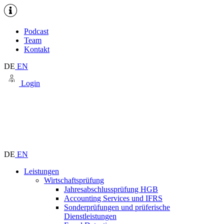
Podcast
Team
Kontakt
DE
EN
Login
DE
EN
Leistungen
Wirtschaftsprüfung
Jahresabschlussprüfung HGB
Accounting Services und IFRS
Sonderprüfungen und prüferische
Dienstleistungen