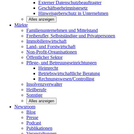
Externer Datenschutzbeauftragter
Geschäftsgeheimnisgesetz
Hinweisgeberschutz in Unternehmen
Alles anzeigen
Märkte
Familienunternehmen und
Mittelstand
Freiberufler, Selbstständige und
Privatpersonen
Immobilienwirtschaft
Land- und
Forstwirtschaft
Non-Profit-Organisationen
Öffentlicher
Sektor
Pflege- und Betreuungseinrichtungen
Heimrecht
Betriebswirtschaftliche Beratung
Rechnungswesen/Controlling
Insolvenzverwalter
Heilberufe
Sonstige
Alles anzeigen
Newsroom
Blog
Presse
Podcast
Publikationen
Veranstaltungen