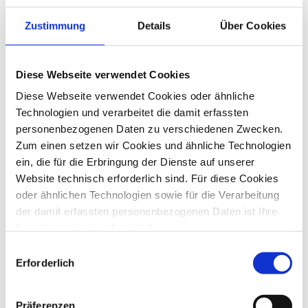
Reiseleistungen erbringen. Hintergrund ist die Aufforderung der
EU-Kommission zur Umsetzung der Mehrwertsteuer-
Zustimmung
Details
Über Cookies
Systemrichtlinie (MwStSystRL) in Bezug auf Erweiterung der
Margenbesteuerung auch auf B2B-Geschäfte. Da der Gesetzgeber
bisher keine Stellung zu der Umsetzung in die Praxis genommen
hat, kommen erste Fragen und Zweifel auf, insbesondere was unter
Diese Webseite verwendet Cookies
dem Begriff der Reiseleistung zu verstehen ist.
Umsatzsteuerberatung
Diese Webseite verwendet Cookies oder ähnliche
Vorsteuerabzug
Technologien und verarbeitet die damit erfassten
Gestaltende Steuerberatung
personenbezogenen Daten zu verschiedenen Zwecken.
Finanzbuchhaltung/Jahresabschluss
24. April
2019
Zum einen setzen wir Cookies und ähnliche Technologien
ein, die für die Erbringung der Dienste auf unserer
Abgrenzung Veranstaltungsleistung
Website technisch erforderlich sind. Für diese Cookies
versus Eintrittsberechtigung
oder ähnlichen Technologien sowie für die Verarbeitung
der damit erfassten personenbezogenen Daten ist Ihre
Die Abrechnung von Seminaren, Schulungen etc. ist nicht immer
Einwilligung nicht erforderlich.
einfach. Der Europäische Gerichtshof (EuGH) hat hierzu nun eine
Gern möchten wir aber auch die folgenden Technologien
wichtige Entscheidung getroffen, die in der Praxis für wenig Freude
Einwilligungsauswahl
sorgen wird.
mit Ihrer ausdrücklichen Einwilligung einsetzen und die
Erforderlich
Umsatzsteuerberatung
gewonnen personenbezogenen Daten zu den
Zurück
nachfolgend genannten Zwecken einsetzen:
Präferenzen