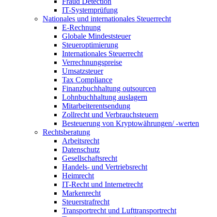
Fraud Detection
IT-Systemprüfung
Nationales und internationales Steuerrecht
E-Rechnung
Globale Mindeststeuer
Steueroptimierung
Internationales Steuerrecht
Verrechnungspreise
Umsatzsteuer
Tax Compliance
Finanzbuchhaltung outsourcen
Lohnbuchhaltung auslagern
Mitarbeiterentsendung
Zollrecht und Verbrauchsteuern
Besteuerung von Kryptowährungen/ -werten
Rechtsberatung
Arbeitsrecht
Datenschutz
Gesellschaftsrecht
Handels- und Vertriebsrecht
Heimrecht
IT-Recht und Internetrecht
Markenrecht
Steuerstrafrecht
Transportrecht und Lufttransportrecht