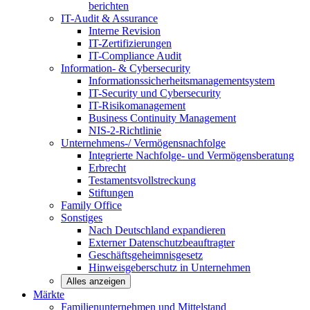
berichten
IT-Audit & Assurance
Interne Revision
IT-Zertifizierungen
IT-Compliance Audit
Information- & Cybersecurity
Informationssicherheitsmanagementsystem
IT-Security und Cybersecurity
IT-Risikomanagement
Business Continuity Management
NIS-2-Richtlinie
Unternehmens-/
Vermögensnachfolge
Integrierte Nachfolge- und Vermögensberatung
Erbrecht
Testamentsvollstreckung
Stiftungen
Family
Office
Sonstiges
Nach Deutschland expandieren
Externer Datenschutzbeauftragter
Geschäftsgeheimnisgesetz
Hinweisgeberschutz in Unternehmen
Alles anzeigen
Märkte
Familienunternehmen und
Mittelstand