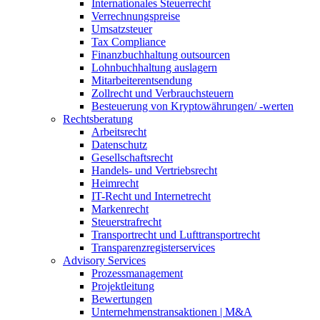
Internationales Steuerrecht
Verrechnungspreise
Umsatzsteuer
Tax Compliance
Finanzbuchhaltung outsourcen
Lohnbuchhaltung auslagern
Mitarbeiterentsendung
Zollrecht und Verbrauchsteuern
Besteuerung von Kryptowährungen/ -werten
Rechtsberatung
Arbeitsrecht
Datenschutz
Gesellschaftsrecht
Handels- und Vertriebsrecht
Heimrecht
IT-Recht und Internetrecht
Markenrecht
Steuerstrafrecht
Transportrecht und Lufttransportrecht
Transparenzregisterservices
Advisory
Services
Prozessmanagement
Projektleitung
Bewertungen
Unternehmenstransaktionen | M&A