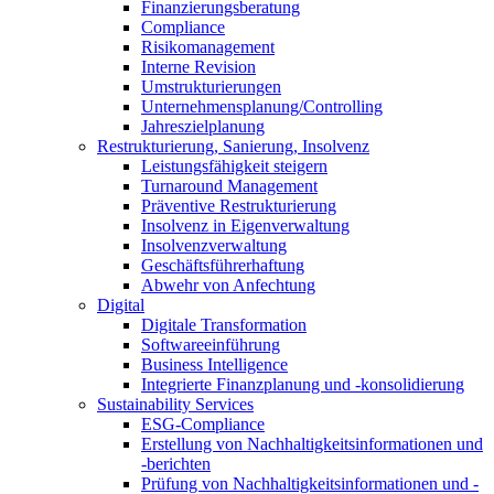
Finanzierungsberatung
Compliance
Risikomanagement
Interne Revision
Umstrukturierungen
Unternehmensplanung/Controlling
Jahreszielplanung
Restrukturierung, Sanierung, Insolvenz
Leistungsfähigkeit steigern
Turnaround Management
Präventive Restrukturierung
Insolvenz in Eigenverwaltung
Insolvenzverwaltung
Geschäftsführerhaftung
Abwehr von Anfechtung
Digital
Digitale Transformation
Softwareeinführung
Business Intelligence
Integrierte Finanzplanung und -konsolidierung
Sustainability Services
ESG-Compliance
Erstellung von Nachhaltigkeitsinformationen und
-berichten
Prüfung von Nachhaltigkeitsinformationen und -