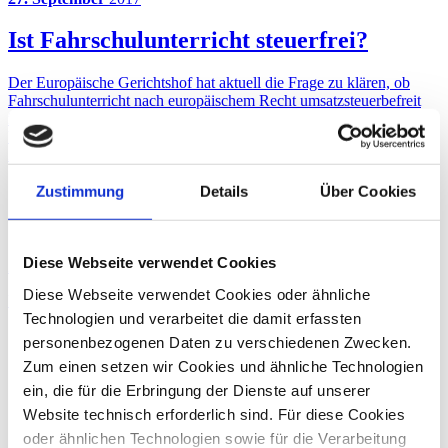
Ist Fahrschulunterricht steuerfrei?
Der Europäische Gerichtshof hat aktuell die Frage zu klären, ob
Fahrschulunterricht nach europäischem Recht umsatzsteuerbefreit
ist.
Umsatzsteuerberatung
Zurück
Zustimmung
Details
Über Cookies
Gert Klöttschen
Steuerberater
Diese Webseite verwendet Cookies
Zum Profil von Gert Klöttschen
Diese Webseite verwendet Cookies oder ähnliche
Umsatzsteuerberatung
EU-Recht
Technologien und verarbeitet die damit erfassten
personenbezogenen Daten zu verschiedenen Zwecken.
Zum einen setzen wir Cookies und ähnliche Technologien
ein, die für die Erbringung der Dienste auf unserer
Website technisch erforderlich sind. Für diese Cookies
oder ähnlichen Technologien sowie für die Verarbeitung