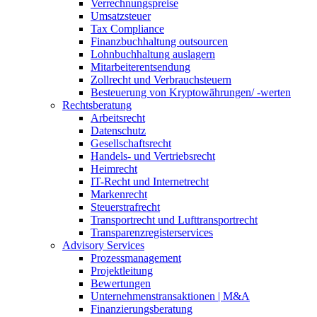
Verrechnungspreise
Umsatzsteuer
Tax Compliance
Finanzbuchhaltung outsourcen
Lohnbuchhaltung auslagern
Mitarbeiterentsendung
Zollrecht und Verbrauchsteuern
Besteuerung von Kryptowährungen/ -werten
Rechtsberatung
Arbeitsrecht
Datenschutz
Gesellschaftsrecht
Handels- und Vertriebsrecht
Heimrecht
IT-Recht und Internetrecht
Markenrecht
Steuerstrafrecht
Transportrecht und Lufttransportrecht
Transparenzregisterservices
Advisory
Services
Prozessmanagement
Projektleitung
Bewertungen
Unternehmenstransaktionen | M&A
Finanzierungsberatung