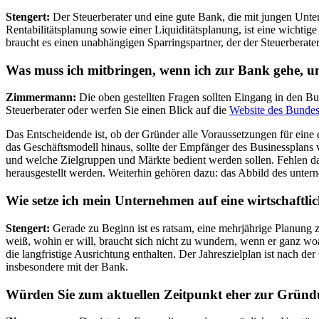
Stengert:
Der Steuerberater und eine gute Bank, die mit jungen Unter
Rentabilitätsplanung sowie einer Liquiditätsplanung, ist eine wicht
braucht es einen unabhängigen Sparringspartner, der der Steuerberate
Was muss ich mitbringen, wenn ich zur Bank gehe, u
Zimmermann:
Die oben gestellten Fragen sollten Eingang in den Bus
Steuerberater oder werfen Sie einen Blick auf die
Website des Bundesm
Das Entscheidende ist, ob der Gründer alle Voraussetzungen für ein
das Geschäftsmodell hinaus, sollte der Empfänger des Businessplans v
und welche Zielgruppen und Märkte bedient werden sollen. Fehlen d
herausgestellt werden. Weiterhin gehören dazu: das Abbild des unte
Wie setze ich mein Unternehmen auf eine wirtschaftlic
Stengert:
Gerade zu Beginn ist es ratsam, eine mehrjährige Planung z
weiß, wohin er will, braucht sich nicht zu wundern, wenn er ganz woa
die langfristige Ausrichtung enthalten. Der Jahreszielplan ist nach de
insbesondere mit der Bank.
Würden Sie zum aktuellen Zeitpunkt eher zur Grün