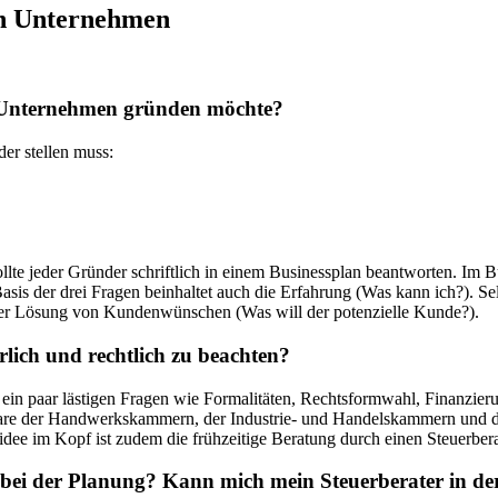
en Unternehmen
in Unternehmen gründen möchte?
der stellen muss:
te jeder Gründer schriftlich in einem Businessplan beantworten. Im Bu
s der drei Fragen beinhaltet auch die Erfahrung (Was kann ich?). Sel
der Lösung von Kundenwünschen (Was will der potenzielle Kunde?).
lich und rechtlich zu beachten?
 ein paar lästigen Fragen wie Formalitäten, Rechtsformwahl, Finanzier
re der Handwerkskammern, der Industrie- und Handelskammern und der
ee im Kopf ist zudem die frühzeitige Beratung durch einen Steuerberat
bei der Planung? Kann mich mein Steuerberater in der