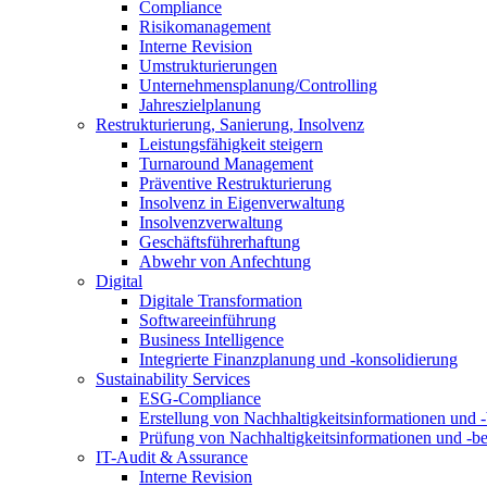
Compliance
Risikomanagement
Interne Revision
Umstrukturierungen
Unternehmensplanung/Controlling
Jahreszielplanung
Restrukturierung, Sanierung, Insolvenz
Leistungsfähigkeit steigern
Turnaround Management
Präventive Restrukturierung
Insolvenz in Eigenverwaltung
Insolvenzverwaltung
Geschäftsführerhaftung
Abwehr von Anfechtung
Digital
Digitale Transformation
Softwareeinführung
Business Intelligence
Integrierte Finanzplanung und -konsolidierung
Sustainability Services
ESG-Compliance
Erstellung von Nachhaltigkeitsinformationen und -
Prüfung von Nachhaltigkeitsinformationen und -be
IT-Audit & Assurance
Interne Revision