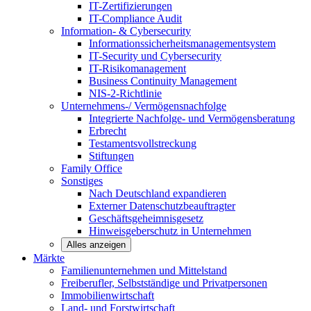
IT-Zertifizierungen
IT-Compliance Audit
Information- & Cybersecurity
Informationssicherheitsmanagementsystem
IT-Security und Cybersecurity
IT-Risikomanagement
Business Continuity Management
NIS-2-Richtlinie
Unternehmens-/
Vermögensnachfolge
Integrierte Nachfolge- und Vermögensberatung
Erbrecht
Testamentsvollstreckung
Stiftungen
Family
Office
Sonstiges
Nach Deutschland expandieren
Externer Datenschutzbeauftragter
Geschäftsgeheimnisgesetz
Hinweisgeberschutz in Unternehmen
Alles anzeigen
Märkte
Familienunternehmen und
Mittelstand
Freiberufler, Selbstständige und
Privatpersonen
Immobilienwirtschaft
Land- und
Forstwirtschaft