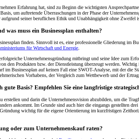
nehmen Erfahrung hat, sind zu Beginn die wichtigsten Ansprechpartner.
ige Basis, um auftretende Überraschungen in der Phase der Unternehmen
r aufgrund seiner beruflichen Ethik und Unabhängigkeit ohne Zweifel is
nd was muss ein Businessplan enthalten?
inessplan finden. Sinnvoll ist es, eine professionelle Gliederung im Bu
inisteriums für Wirtschaft und Energie
.
e erfolgreiche Unternehmensgründung mitbringt und seine Idee zum Er
on den Produkten bzw. der Dienstleistung überzeugt werden. Wichtig is
arf im Businessplan auf keinen Fall eine SWOT-Analyse, mit der die
rnehmerischen Vorhabens, der Vergleich zum Wettbewerb und der Ertrags
h gute Basis? Empfehlen Sie eine langfristige strategi
u erstellen und darin die Unternehmensvision abzubilden, um die Tragfä
nders ankommt. Im Grunde sind auch hier die eingangs gestellten drei 
r Gründung wichtig für die eigene Orientierung im kurzfristigen Zeithor
dung oder zum Unternehmenskauf raten?