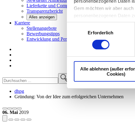
Newsletter
Anmeldung
personenbezogenen Daten ist I
Lieferkette und
Compliance
Gern möchten wir aber auch d
Transparenzbericht
personenbezogenen Daten z
Alles anzeigen
Karriere
Einwilligungsauswahl
Stellenangebote
Erforderlich
Bewerbungstipps
Entwicklung und
Perspektiven
Alle ablehnen (außer erfor
Cookies)
dhpg
Gründung: Von der Idee zum erfolgreichen Unternehmen
06. Mai
2019