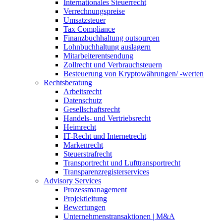
Internationales Steuerrecht
Verrechnungspreise
Umsatzsteuer
Tax Compliance
Finanzbuchhaltung outsourcen
Lohnbuchhaltung auslagern
Mitarbeiterentsendung
Zollrecht und Verbrauchsteuern
Besteuerung von Kryptowährungen/ -werten
Rechtsberatung
Arbeitsrecht
Datenschutz
Gesellschaftsrecht
Handels- und Vertriebsrecht
Heimrecht
IT-Recht und Internetrecht
Markenrecht
Steuerstrafrecht
Transportrecht und Lufttransportrecht
Transparenzregisterservices
Advisory
Services
Prozessmanagement
Projektleitung
Bewertungen
Unternehmenstransaktionen | M&A