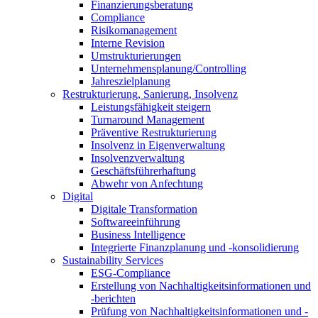
Finanzierungsberatung
Compliance
Risikomanagement
Interne Revision
Umstrukturierungen
Unternehmensplanung/Controlling
Jahreszielplanung
Restrukturierung, Sanierung, Insolvenz
Leistungsfähigkeit steigern
Turnaround Management
Präventive Restrukturierung
Insolvenz in Eigenverwaltung
Insolvenzverwaltung
Geschäftsführerhaftung
Abwehr von Anfechtung
Digital
Digitale Transformation
Softwareeinführung
Business Intelligence
Integrierte Finanzplanung und -konsolidierung
Sustainability Services
ESG-Compliance
Erstellung von Nachhaltigkeitsinformationen und
-berichten
Prüfung von Nachhaltigkeitsinformationen und -