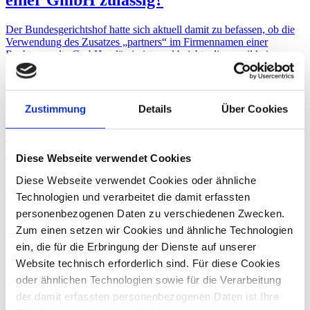
einer GmbH zulässig?
Der Bundesgerichtshof hatte sich aktuell damit zu befassen, ob die
Verwendung des Zusatzes „partners“ im Firmennamen einer
Rechtsanwalts-GmbH zulässig ist, und bejahte dies, weil keine
Verwechslungsgefahr mit Rechtsformen des
Partnerschaftsgesellschaftsgesetzes (PartGG) bestehe.
Gesellschaftsrecht
06. November
2020
Zustimmung
Details
Über Cookies
Insolvenzverwalter darf die Firma einer
insolventen AG nicht einfach ändern
Diese Webseite verwendet Cookies
Diese Webseite verwendet Cookies oder ähnliche
Der Insolvenzverwalter einer Gesellschaft hat umfangreiche
Verwertungsrechte - auch in Bezug auf deren Firmenwert. Seine
Technologien und verarbeitet die damit erfassten
Verwaltungs- und Verfügungsbefugnis umfasst aber nicht das Recht,
personenbezogenen Daten zu verschiedenen Zwecken.
die Firma der insolventen Gesellschaft zu ändern. Dies entschied der
Zum einen setzen wir Cookies und ähnliche Technologien
Bundesgerichtshof im vergangenen Jahr in Bezug auf eine
Aktiengesellschaft (AG).
ein, die für die Erbringung der Dienste auf unserer
Gesellschaftsrecht
Website technisch erforderlich sind. Für diese Cookies
Insolvenzverwaltung
oder ähnlichen Technologien sowie für die Verarbeitung
Zurück
der damit erfassten personenbezogenen Daten ist Ihre
Dr. Olaf Lüke