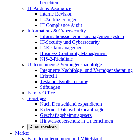
berichten
IT-Audit & Assurance
Interne Revision
IT-Zertifizierungen
IT-Compliance Audit
Information- & Cybersecurity
Informationssicherheitsmanagementsystem
IT-Security und Cybersecurity
IT-Risikomanagement
Business Continuity Management
NIS-2-Richtlinie
Unternehmens-/
Vermögensnachfolge
Integrierte Nachfolge- und Vermögensberatung
Erbrecht
Testamentsvollstreckung
Stiftungen
Family
Office
Sonstiges
Nach Deutschland expandieren
Externer Datenschutzbeauftragter
Geschäftsgeheimnisgesetz
Hinweisgeberschutz in Unternehmen
Alles anzeigen
Märkte
Familienunternehmen und
Mittelstand