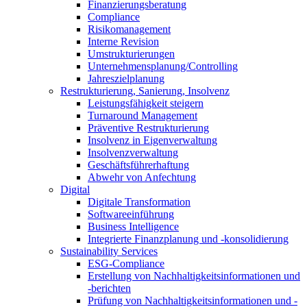
Finanzierungsberatung
Compliance
Risikomanagement
Interne Revision
Umstrukturierungen
Unternehmensplanung/Controlling
Jahreszielplanung
Restrukturierung, Sanierung, Insolvenz
Leistungsfähigkeit steigern
Turnaround Management
Präventive Restrukturierung
Insolvenz in Eigenverwaltung
Insolvenzverwaltung
Geschäftsführerhaftung
Abwehr von Anfechtung
Digital
Digitale Transformation
Softwareeinführung
Business Intelligence
Integrierte Finanzplanung und -konsolidierung
Sustainability Services
ESG-Compliance
Erstellung von Nachhaltigkeitsinformationen und
-berichten
Prüfung von Nachhaltigkeitsinformationen und -