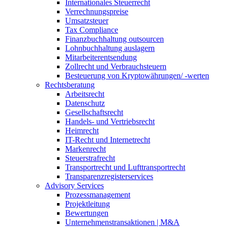
Internationales Steuerrecht
Verrechnungspreise
Umsatzsteuer
Tax Compliance
Finanzbuchhaltung outsourcen
Lohnbuchhaltung auslagern
Mitarbeiterentsendung
Zollrecht und Verbrauchsteuern
Besteuerung von Kryptowährungen/ -werten
Rechtsberatung
Arbeitsrecht
Datenschutz
Gesellschaftsrecht
Handels- und Vertriebsrecht
Heimrecht
IT-Recht und Internetrecht
Markenrecht
Steuerstrafrecht
Transportrecht und Lufttransportrecht
Transparenzregisterservices
Advisory
Services
Prozessmanagement
Projektleitung
Bewertungen
Unternehmenstransaktionen | M&A