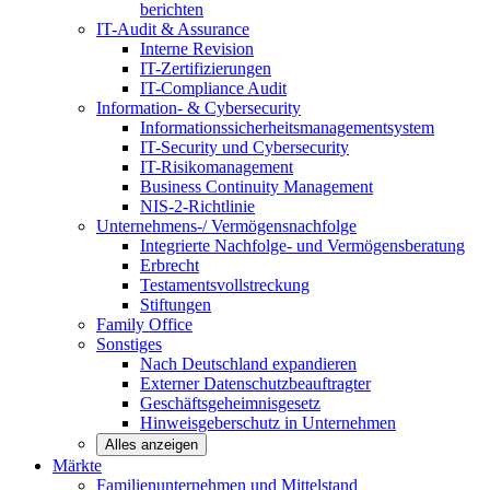
berichten
IT-Audit & Assurance
Interne Revision
IT-Zertifizierungen
IT-Compliance Audit
Information- & Cybersecurity
Informationssicherheitsmanagementsystem
IT-Security und Cybersecurity
IT-Risikomanagement
Business Continuity Management
NIS-2-Richtlinie
Unternehmens-/
Vermögensnachfolge
Integrierte Nachfolge- und Vermögensberatung
Erbrecht
Testamentsvollstreckung
Stiftungen
Family
Office
Sonstiges
Nach Deutschland expandieren
Externer Datenschutzbeauftragter
Geschäftsgeheimnisgesetz
Hinweisgeberschutz in Unternehmen
Alles anzeigen
Märkte
Familienunternehmen und
Mittelstand