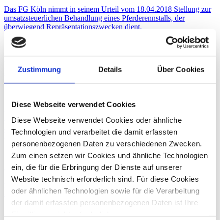
Das FG Köln nimmt in seinem Urteil vom 18.04.2018 Stellung zur
umsatzsteuerlichen Behandlung eines Pferderennstalls, der
überwiegend Repräsentationszwecken dient.
30. Juli
2018
Umsatzsteuer-Stolpersteine umgehen –
mit unseren Expertentipps
Zustimmung
Details
Über Cookies
Die Umsatzsteuer zählt in Deutschland zu den aufkommensstärksten
Steuerarten. Unsere Steuerexperten Klaus Altendorf und Gert
Diese Webseite verwendet Cookies
Klöttschen zeigen im Interview ein paar der häufigsten
Fehlerquellen auf und erklären, wie man sie umgehen kann.
Diese Webseite verwendet Cookies oder ähnliche
Umsatzsteuerberatung
Technologien und verarbeitet die damit erfassten
Tax Compliance
personenbezogenen Daten zu verschiedenen Zwecken.
15. Mai
2018
Zum einen setzen wir Cookies und ähnliche Technologien
Gewinnvorab für die Überlassung von
ein, die für die Erbringung der Dienste auf unserer
Vieheinheiten ist kein umsatzsteuerbares
Website technisch erforderlich sind. Für diese Cookies
Entgelt
oder ähnlichen Technologien sowie für die Verarbeitung
der damit erfassten personenbezogenen Daten ist Ihre
Das FG Münster hat in einem Streitfall entschieden, dass der
Einwilligung nicht erforderlich.