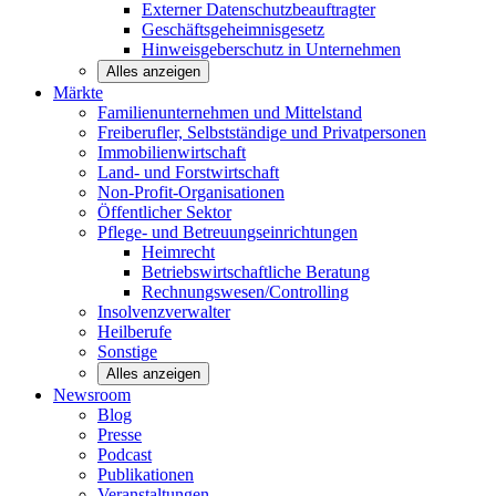
Externer Datenschutzbeauftragter
Geschäftsgeheimnisgesetz
Hinweisgeberschutz in Unternehmen
Alles anzeigen
Märkte
Familienunternehmen und
Mittelstand
Freiberufler, Selbstständige und
Privatpersonen
Immobilienwirtschaft
Land- und
Forstwirtschaft
Non-Profit-Organisationen
Öffentlicher
Sektor
Pflege- und Betreuungseinrichtungen
Heimrecht
Betriebswirtschaftliche Beratung
Rechnungswesen/Controlling
Insolvenzverwalter
Heilberufe
Sonstige
Alles anzeigen
Newsroom
Blog
Presse
Podcast
Publikationen
Veranstaltungen