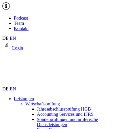
Podcast
Team
Kontakt
DE
EN
Login
DE
EN
Leistungen
Wirtschaftsprüfung
Jahresabschlussprüfung HGB
Accounting Services und IFRS
Sonderprüfungen und prüferische
Dienstleistungen