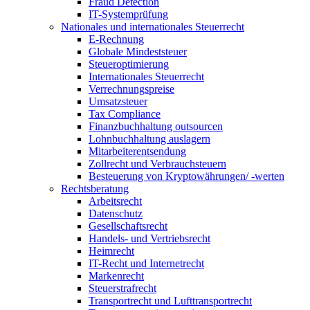
Fraud Detection
IT-Systemprüfung
Nationales und internationales Steuerrecht
E-Rechnung
Globale Mindeststeuer
Steueroptimierung
Internationales Steuerrecht
Verrechnungspreise
Umsatzsteuer
Tax Compliance
Finanzbuchhaltung outsourcen
Lohnbuchhaltung auslagern
Mitarbeiterentsendung
Zollrecht und Verbrauchsteuern
Besteuerung von Kryptowährungen/ -werten
Rechtsberatung
Arbeitsrecht
Datenschutz
Gesellschaftsrecht
Handels- und Vertriebsrecht
Heimrecht
IT-Recht und Internetrecht
Markenrecht
Steuerstrafrecht
Transportrecht und Lufttransportrecht