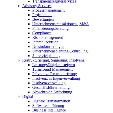
Transparenzregisterservices
Advisory
Services
Prozessmanagement
Projektleitung
Bewertungen
Unternehmenstransaktionen | M&A
Finanzierungsberatung
Compliance
Risikomanagement
Interne Revision
Umstrukturierungen
Unternehmensplanung/Controlling
Jahreszielplanung
Restrukturierung, Sanierung, Insolvenz
Leistungsfähigkeit steigern
Turnaround Management
Präventive Restrukturierung
Insolvenz in Eigenverwaltung
Insolvenzverwaltung
Geschäftsführerhaftung
Abwehr von Anfechtung
Digital
Digitale Transformation
Softwareeinführung
Business Intelligence