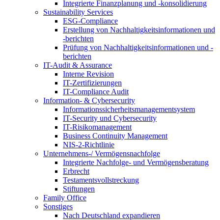
Integrierte Finanzplanung und -konsolidierung
Sustainability Services
ESG-Compliance
Erstellung von Nachhaltigkeitsinformationen und
-berichten
Prüfung von Nachhaltigkeitsinformationen und -
berichten
IT-Audit & Assurance
Interne Revision
IT-Zertifizierungen
IT-Compliance Audit
Information- & Cybersecurity
Informationssicherheitsmanagementsystem
IT-Security und Cybersecurity
IT-Risikomanagement
Business Continuity Management
NIS-2-Richtlinie
Unternehmens-/
Vermögensnachfolge
Integrierte Nachfolge- und Vermögensberatung
Erbrecht
Testamentsvollstreckung
Stiftungen
Family
Office
Sonstiges
Nach Deutschland expandieren