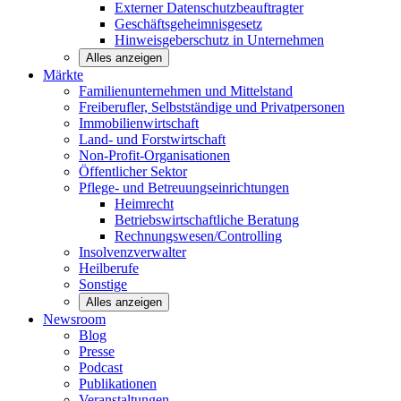
Externer Datenschutzbeauftragter
Geschäftsgeheimnisgesetz
Hinweisgeberschutz in Unternehmen
Alles anzeigen
Märkte
Familienunternehmen und
Mittelstand
Freiberufler, Selbstständige und
Privatpersonen
Immobilienwirtschaft
Land- und
Forstwirtschaft
Non-Profit-Organisationen
Öffentlicher
Sektor
Pflege- und Betreuungseinrichtungen
Heimrecht
Betriebswirtschaftliche Beratung
Rechnungswesen/Controlling
Insolvenzverwalter
Heilberufe
Sonstige
Alles anzeigen
Newsroom
Blog
Presse
Podcast
Publikationen
Veranstaltungen