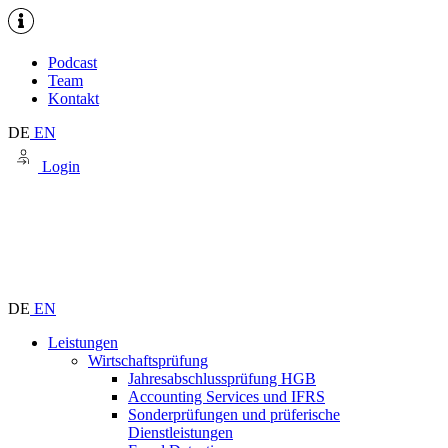
Podcast
Team
Kontakt
DE
EN
Login
DE
EN
Leistungen
Wirtschaftsprüfung
Jahresabschlussprüfung HGB
Accounting Services und IFRS
Sonderprüfungen und prüferische
Dienstleistungen