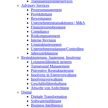
Transparenzregisterservices
Advisory
Services
Prozessmanagement
Projektleitung
Bewertungen
Unternehmenstransaktionen | M&A
Finanzierungsberatung
Compliance
Risikomanagement
Interne Revision
Umstrukturierungen
Unternehmensplanung/Controlling
Jahreszielplanung
Restrukturierung, Sanierung, Insolvenz
Leistungsfähigkeit steigern
Turnaround Management
Präventive Restrukturierung
Insolvenz in Eigenverwaltung
Insolvenzverwaltung
Geschäftsführerhaftung
Abwehr von Anfechtung
Digital
Digitale Transformation
Softwareeinführung
Business Intelligence