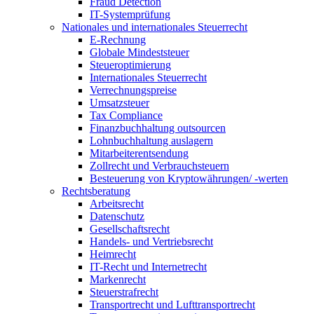
Fraud Detection
IT-Systemprüfung
Nationales und internationales Steuerrecht
E-Rechnung
Globale Mindeststeuer
Steueroptimierung
Internationales Steuerrecht
Verrechnungspreise
Umsatzsteuer
Tax Compliance
Finanzbuchhaltung outsourcen
Lohnbuchhaltung auslagern
Mitarbeiterentsendung
Zollrecht und Verbrauchsteuern
Besteuerung von Kryptowährungen/ -werten
Rechtsberatung
Arbeitsrecht
Datenschutz
Gesellschaftsrecht
Handels- und Vertriebsrecht
Heimrecht
IT-Recht und Internetrecht
Markenrecht
Steuerstrafrecht
Transportrecht und Lufttransportrecht