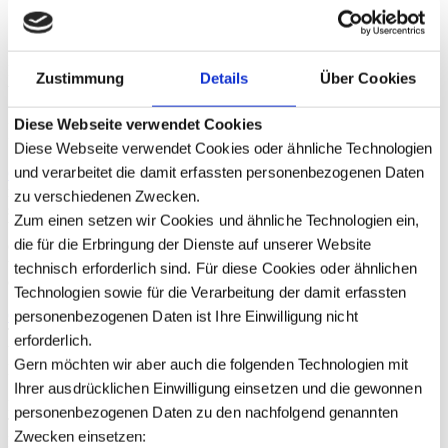
Fälle aus der Praxis
Bauabzugsteuer
Ihre Fragen
Kurzfristig berücksichtigen wir auch den am 26.1.2023
Zustimmung
Details
Über Cookies
veröffentlichten Entwurf eines BMF-Schreibens zum Nullsteuersatz.
Details
Diese Webseite verwendet Cookies
Ihre Referent:innen
Diese Webseite verwendet Cookies oder ähnliche Technologien
und verarbeitet die damit erfassten personenbezogenen Daten
Gert Klöttschen
ist Steuerberater bei der dhpg und Experte für
nationales und internationales
Umsatzsteuerrecht
. Schwerpunkte
zu verschiedenen Zwecken.
seiner Tätigkeit sind die Beratung mittelständischer Unternehmen
Zum einen setzen wir Cookies und ähnliche Technologien ein,
bei grenzüberschreitenden Liefer- und Leistungsbeziehungen
die für die Erbringung der Dienste auf unserer Website
(Reihengeschäfte, Versandhandel, Montagen, E-Commerce) sowie
umsatzsteuerliche Fragestellungen der Immobilienwirtschaft
technisch erforderlich sind. Für diese Cookies oder ähnlichen
(Transaktionen, Vorsteuerabzug).
Technologien sowie für die Verarbeitung der damit erfassten
Claudia Schröck
ist Steuerberaterin bei der dhpg. Zu einem Ihrer
personenbezogenen Daten ist Ihre Einwilligung nicht
Tätigkeitsschwerpunkte zählt die
steuerliche
und
erforderlich.
betriebswirtschaftliche Beratung mittelständischer Unternehmen.
Gern möchten wir aber auch die folgenden Technologien mit
Darüber hinaus erstellt sie private und betriebliche
Steuererklärungen sowie Jahresabschlüsse und
Ihrer ausdrücklichen Einwilligung einsetzen und die gewonnen
Einnahmenüberschussrechnungen. Ein weiterer Schwerpunkt ihrer
personenbezogenen Daten zu den nachfolgend genannten
Tätigkeiten liegt in der steuerlichen Beratung von Unternehmen zu
Zwecken einsetzen:
Fragen der Unternehmensnachfolge oder Umstrukturierungen.