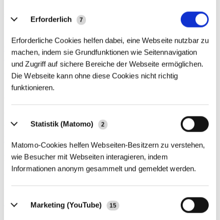
Daneben berät sie Privatpersonen im Hinblick auf erbschaft- und
schenkungsteuerliche Fragen.
Erforderlich
7
Erforderliche Cookies helfen dabei, eine Webseite nutzbar zu
zum Kalender hinzufügen
machen, indem sie Grundfunktionen wie Seitennavigation
Zurück
und Zugriff auf sichere Bereiche der Webseite ermöglichen.
Die Webseite kann ohne diese Cookies nicht richtig
Über die dhpg
funktionieren.
An unseren 18 Standorten beraten wir mit über 1.200
Mitarbeiter:innen Familienunternehmen und Mittelständler,
Großunternehmen, Verwaltungen der öffentlichen Hand ebenso wie
gemeinnützige Organisationen und Privatpersonen.
Statistik (Matomo)
2
Weitere Informationen
Matomo-Cookies helfen Webseiten-Besitzern zu verstehen,
wie Besucher mit Webseiten interagieren, indem
Kontakt
Informationen anonym gesammelt und gemeldet werden.
Wenn Sie Fragen zu unseren Angeboten haben, können Sie uns
gern telefonisch (
+49 228 81000 0
) oder per
E-Mail
kontaktieren.
Zum Kontakt
Marketing (YouTube)
15