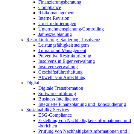
Finanzierungsberatung
Compliance
Risikomanagement
Interne Revision
Umstrukturierungen
Unternehmensplanung/Controlling
Jahreszielplanung
Restrukturierung, Sanierung, Insolvenz
Leistungsfähigkeit steigern
Turnaround Management
Präventive Restrukturierung
Insolvenz in Eigenverwaltung
Insolvenzverwaltung
Geschäftsführerhaftung
Abwehr von Anfechtung
Digital
Digitale Transformation
Softwareeinführung
Business Intelligence
Integrierte Finanzplanung und -konsolidierung
Sustainability Services
ESG-Compliance
Erstellung von Nachhaltigkeitsinformationen und
-berichten
Prüfung von Nachhaltigkeitsinformationen und -