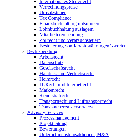
Internationales Steuerrecht
Verrechnungspreise
Umsatzsteuer
Tax Compliance
Finanzbuchhaltung outsourcen
Lohnbuchhaltung auslagern
Mitarbeiterentsendung
Zollrecht und Verbrauchsteuern
Besteuerung von Kryptowährungen/ -werten
Rechtsberatung
Arbeitsrecht
Datenschutz
Gesellschaftsrecht
Handels- und Vertriebsrecht
Heimrecht
IT-Recht und Internetrecht
Markenrecht
Steuerstrafrecht
Transportrecht und Lufttransportrecht
Transparenzregisterservices
Advisory
Services
Prozessmanagement
Projektleitung
Bewertungen
Unternehmenstransaktionen | M&A