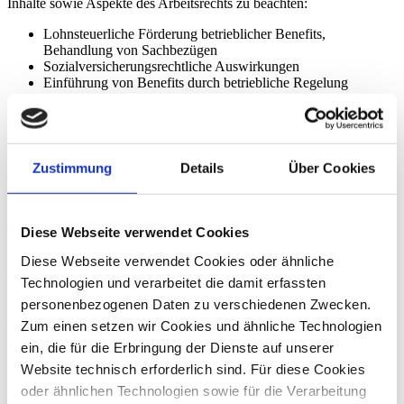
Inhalte sowie Aspekte des Arbeitsrechts zu beachten:
Lohnsteuerliche Förderung betrieblicher Benefits,
Behandlung von Sachbezügen
Sozialversicherungsrechtliche Auswirkungen
Einführung von Benefits durch betriebliche Regelung
Wahrung von Mitbestimmungsrechten des Betriebsrats
Möglichkeiten und Grenzen flexibler Gestaltungen
Haftungsrisiken für den Arbeitgeber
Mitarbeiterbeteiligungsmodelle als Benefit-Baustein
Rechtssicherheit durch Anrufungsauskünfte beim Finanzamt
Zustimmung
Details
Über Cookies
Michael Huth, Rechtsanwalt und Partner, dhpg
Jasmin Böhmer, Steuerberaterin, dhpg
Diese Webseite verwendet Cookies
17:30 – 18:00 Uhr
Diese Webseite verwendet Cookies oder ähnliche
Moderierte Q&A-Runde mit den Referent:innen
Technologien und verarbeitet die damit erfassten
personenbezogenen Daten zu verschiedenen Zwecken.
Ab 18:00 Uhr
Zum einen setzen wir Cookies und ähnliche Technologien
Kulinarischer Ausklang & kollegialer Austausch
ein, die für die Erbringung der Dienste auf unserer
Website technisch erforderlich sind. Für diese Cookies
Ihre Expert:innen
oder ähnlichen Technologien sowie für die Verarbeitung