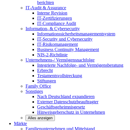
berichten
IT-Audit & Assurance
Interne Revision
IT-Zertifizierungen
IT-Compliance Audit
Information- & Cybersecurity
Informationssicherheitsmanagementsystem
IT-Security und Cybersecurity
IT-Risikomanagement
Business Continuity Management
NIS-2-Richtlinie
Unternehmens-/
Vermögensnachfolge
Integrierte Nachfolge- und Vermögensberatung
Erbrecht
Testamentsvollstreckung
Stiftungen
Family
Office
Sonstiges
Nach Deutschland expandieren
Externer Datenschutzbeauftragter
Geschäftsgeheimnisgesetz
Hinweisgeberschutz in Unternehmen
Alles anzeigen
Märkte
Familienunternehmen und
Mittelstand