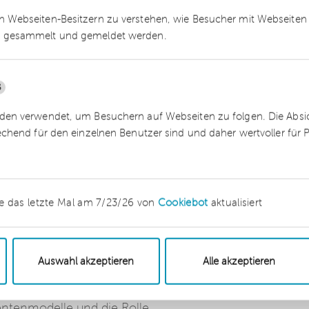
 Webseiten-Besitzern zu verstehen, wie Besucher mit Webseiten 
 gesammelt und gemeldet werden.
aftsprüfung –
ied
5
en verwendet, um Besuchern auf Webseiten zu folgen. Die Absich
legend zu verändern. In
echend für den einzelnen Benutzer sind und daher wertvoller für
e Frage, wie wir die
ualität unserer Arbeit
egend zu verändern. In
e das letzte Mal am 7/23/26 von
Cookiebot
aktualisiert
 Frage, wie wir die
alität unserer Arbeit
 Werkzeug, sondern
ieds für alle
Auswahl akzeptieren
Alle akzeptieren
 sprechen unsere
ge mit Hagen Müller über
entenmodelle und die Rolle