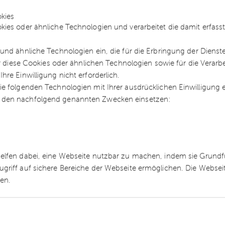
iebsprüfungen.
kies
kies oder ähnliche Technologien und verarbeitet die damit erfa
zverwaltung und die
der Verdacht einer
and. Immer häufiger
und ähnliche Technologien ein, die für die Erbringung der Dienst
iebsprüfungen. Im dhpg-
ür diese Cookies oder ähnlichen Technologien sowie für die Verarb
atoren Andreas Rohde und
re Einwilligung nicht erforderlich.
Ahrns, die sich täglich
e folgenden Technologien mit Ihrer ausdrücklichen Einwilligung
rtschaftsstrafrecht
 den nachfolgend genannten Zwecken einsetzen:
w
ns -
Rechtsanwältin /
helfen dabei, eine Webseite nutzbar zu machen, indem sie Grund
n für Steuerrecht /
ugriff auf sichere Bereiche der Webseite ermöglichen. Die Webse
ren.