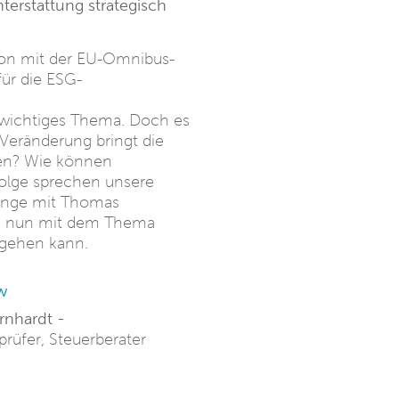
chterstattung strategisch
ion mit der EU-Omnibus-
für die ESG-
n wichtiges Thema. Doch es
 Veränderung bringt die
nen? Wie können
Folge sprechen unsere
ange mit Thomas
 es nun mit dem Thema
rgehen kann.
w
nhardt -
prüfer, Steuerberater