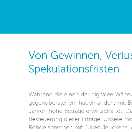
Von Gewinnen, Verlu
Spekulationsfristen
Während die einen der digitalen Währu
gegenüberstehen, haben andere mit Bi
Jahren hohe Beträge erwirtschaftet. Dar
Besteuerung dieser Erträge. Unsere 
Rohde sprechen mit Julien Jeuckens, 