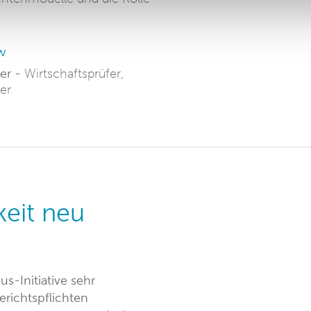
w
er -
Wirtschaftsprüfer,
er
eit neu
-Initiative sehr
richtspflichten