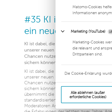
Matomo-Cookies helfen
Informationen anonym
#35 KI in der Wirtsch
ein neues Teammitgl
Marketing (YouTube)
1
Marketing-Cookies werd
KI ist dabei, die Wirtschaftsprüfung grund
die relevant und anspr
unserer neuen Podcast-Folge geht es um di
Drittparteien sind.
Chancen nutzen, Risiken steuern und die Q
sichern können.
KI ist dabei, die Wirtschaftsprüfung grundl
Die Cookie-Erklärung wurd
unserer neuen Podcast-Folge geht es um die
Chancen nutzen, Risiken steuern und die Qu
sichern können. KI ist dabei nicht nur ein
Alle ablehnen (außer
übernimmt die Rolle eines neuen Teammitgl
erforderliche Cookies)
standardisierten Aufgaben. In dieser Folge
Moderatoren Andreas Rohde und Benno Lan
die Erfahrungen der letzten zwei Jahre, Ag