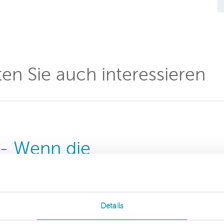
en Sie auch interessieren
 - Wenn die
 läuft
zverwaltung und die
Details
 der Verdacht einer
tand. Immer häufiger