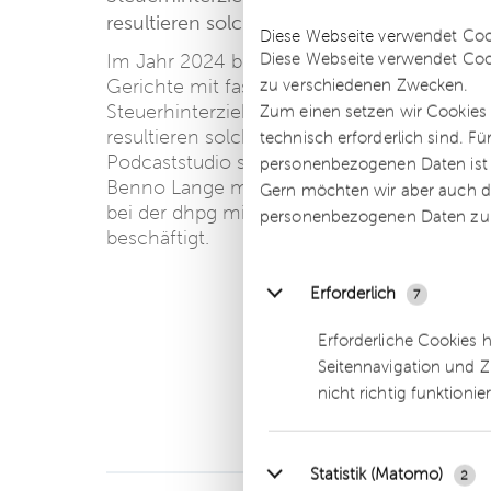
Details
resultieren solche Verdachtsfälle aus Betr
Diese Webseite verwendet Coo
Diese Webseite verwendet Coo
Im Jahr 2024 beschäftigten sich die Finan
zu verschiedenen Zwecken.
Gerichte mit fast 100.000 Fällen, in denen 
Steuerhinterziehung zumindest im Raum st
Zum einen setzen wir Cookies 
resultieren solche Verdachtsfälle aus Betr
technisch erforderlich sind. F
Podcaststudio sprechen die beiden Moder
personenbezogenen Daten ist Ih
Benno Lange mit der Rechtsanwältin Marion 
Gern möchten wir aber auch di
bei der dhpg mit Fragen des Steuer- und Wi
personenbezogenen Daten zu
beschäftigt.
Erforderlich
Im Intervie
7
Marion Ahr
Erforderliche Cookies 
Fachanwälti
Seitennavigation und Z
Director
nicht richtig funktionie
Statistik (Matomo)
2