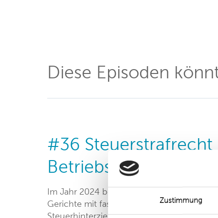
Diese Episoden könnt
#36 Steuerstrafrecht
Betriebsprüfung eckig
Im Jahr 2024 beschäftigten sich die Finan
Zustimmung
Gerichte mit fast 100.000 Fällen, in denen
Steuerhinterziehung zumindest im Raum s