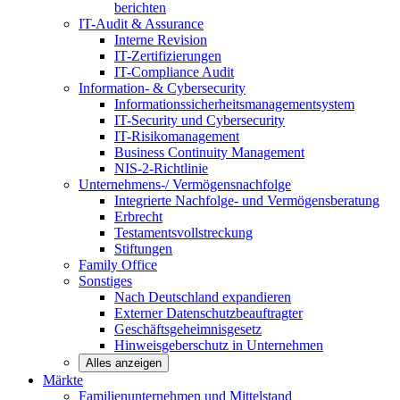
berichten
IT-Audit & Assurance
Interne Revision
IT-Zertifizierungen
IT-Compliance Audit
Information- & Cybersecurity
Informationssicherheitsmanagementsystem
IT-Security und Cybersecurity
IT-Risikomanagement
Business Continuity Management
NIS-2-Richtlinie
Unternehmens-/
Vermögensnachfolge
Integrierte Nachfolge- und Vermögensberatung
Erbrecht
Testamentsvollstreckung
Stiftungen
Family
Office
Sonstiges
Nach Deutschland expandieren
Externer Datenschutzbeauftragter
Geschäftsgeheimnisgesetz
Hinweisgeberschutz in Unternehmen
Alles anzeigen
Märkte
Familienunternehmen und
Mittelstand