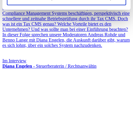
Laut einer Befragung aus dem Jahr 2024 erhoffen sich zwei Drittel
der Unternehmen, die sich mit der Einführung eines Tax
Compliance Management Systems beschäftigen, perspektivisch eine
schnellere und zeitnahe Betriebsprüfung durch ihr Tax CMS. Doch
was ist ein Tax CMS genau? Welche Vorteile bietet es den
Unternehmen? Und was sollte man bei einer Einführung beachten?
In dieser Folge sprechen unsere Moderatoren Andreas Rohde und
Benno Lange mit Diana Engelen, die Auskunft darüber gibt, warum
es sich lohnt, über ein solches System nachzudenken.
Im Interview
Diana Engelen -
Steuerberaterin / Rechtsanwältin