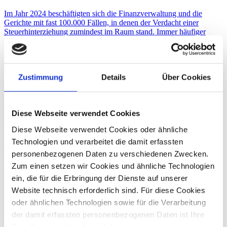
Im Jahr 2024 beschäftigten sich die Finanzverwaltung und die
Gerichte mit fast 100.000 Fällen, in denen der Verdacht einer
Steuerhinterziehung zumindest im Raum stand. Immer häufiger
resultieren solche Verdachtsfälle aus Betriebsprüfungen. Im dhpg-
Podcaststudio sprechen die beiden Moderatoren Andreas Rohde und
Benno Lange mit der Rechtsanwältin Marion Ahrns, die sich täglich
bei der dhpg mit Fragen des Steuer- und Wirtschaftsstrafrecht
beschäftigt.
Zustimmung
Details
Über Cookies
Im Interview
Marion Ahrns -
Rechtsanwältin / Fachanwältin für Steuerrecht /
Diese Webseite verwendet Cookies
Director
Diese Webseite verwendet Cookies oder ähnliche
#34 ESG: Nachhaltigkeit neu denken
Technologien und verarbeitet die damit erfassten
personenbezogenen Daten zu verschiedenen Zwecken.
Die EU-Kommission hat mit der EU-Omnibus-
Zum einen setzen wir Cookies und ähnliche Technologien
Initiative sehr weitreichende Anpassungen für die
ein, die für die Erbringung der Dienste auf unserer
ESG-Berichtspflichten vorgestellt. Es gilt, die
Website technisch erforderlich sind. Für diese Cookies
Nachhaltigkeitsberichterstattung strategisch neu zu
oder ähnlichen Technologien sowie für die Verarbeitung
denken.
der damit erfassten personenbezogenen Daten ist Ihre
Einwilligung nicht erforderlich.