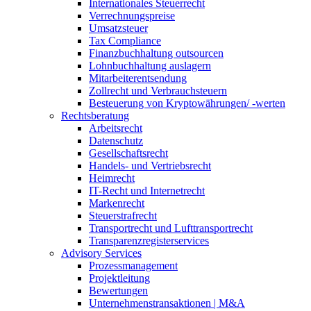
Internationales Steuerrecht
Verrechnungspreise
Umsatzsteuer
Tax Compliance
Finanzbuchhaltung outsourcen
Lohnbuchhaltung auslagern
Mitarbeiterentsendung
Zollrecht und Verbrauchsteuern
Besteuerung von Kryptowährungen/ -werten
Rechtsberatung
Arbeitsrecht
Datenschutz
Gesellschaftsrecht
Handels- und Vertriebsrecht
Heimrecht
IT-Recht und Internetrecht
Markenrecht
Steuerstrafrecht
Transportrecht und Lufttransportrecht
Transparenzregisterservices
Advisory
Services
Prozessmanagement
Projektleitung
Bewertungen
Unternehmenstransaktionen | M&A