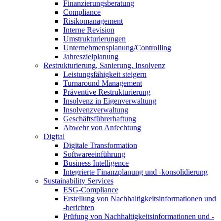
Finanzierungsberatung
Compliance
Risikomanagement
Interne Revision
Umstrukturierungen
Unternehmensplanung/Controlling
Jahreszielplanung
Restrukturierung, Sanierung, Insolvenz
Leistungsfähigkeit steigern
Turnaround Management
Präventive Restrukturierung
Insolvenz in Eigenverwaltung
Insolvenzverwaltung
Geschäftsführerhaftung
Abwehr von Anfechtung
Digital
Digitale Transformation
Softwareeinführung
Business Intelligence
Integrierte Finanzplanung und -konsolidierung
Sustainability Services
ESG-Compliance
Erstellung von Nachhaltigkeitsinformationen und
-berichten
Prüfung von Nachhaltigkeitsinformationen und -