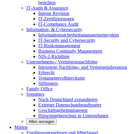
berichten
IT-Audit & Assurance
Interne Revision
IT-Zertifizierungen
IT-Compliance Audit
Information- & Cybersecurity
Informationssicherheitsmanagementsystem
IT-Security und Cybersecurity
IT-Risikomanagement
Business Continuity Management
NIS-2-Richtlinie
Unternehmens-/
Vermögensnachfolge
Integrierte Nachfolge- und Vermögensberatung
Erbrecht
Testamentsvollstreckung
Stiftungen
Family
Office
Sonstiges
Nach Deutschland expandieren
Externer Datenschutzbeauftragter
Geschäftsgeheimnisgesetz
Hinweisgeberschutz in Unternehmen
Alles anzeigen
Märkte
Familienunternehmen und
Mittelstand