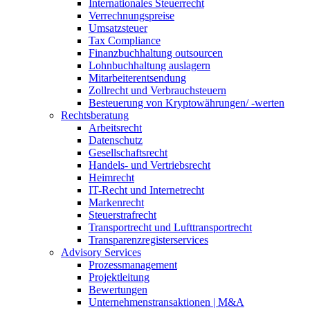
Internationales Steuerrecht
Verrechnungspreise
Umsatzsteuer
Tax Compliance
Finanzbuchhaltung outsourcen
Lohnbuchhaltung auslagern
Mitarbeiterentsendung
Zollrecht und Verbrauchsteuern
Besteuerung von Kryptowährungen/ -werten
Rechtsberatung
Arbeitsrecht
Datenschutz
Gesellschaftsrecht
Handels- und Vertriebsrecht
Heimrecht
IT-Recht und Internetrecht
Markenrecht
Steuerstrafrecht
Transportrecht und Lufttransportrecht
Transparenzregisterservices
Advisory
Services
Prozessmanagement
Projektleitung
Bewertungen
Unternehmenstransaktionen | M&A