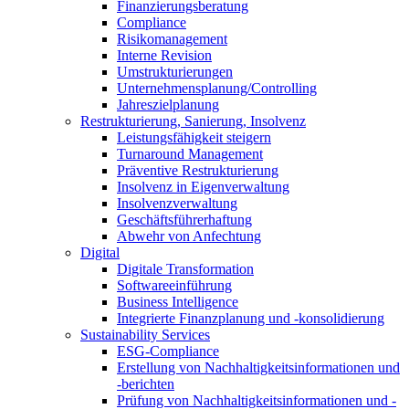
Finanzierungsberatung
Compliance
Risikomanagement
Interne Revision
Umstrukturierungen
Unternehmensplanung/Controlling
Jahreszielplanung
Restrukturierung, Sanierung, Insolvenz
Leistungsfähigkeit steigern
Turnaround Management
Präventive Restrukturierung
Insolvenz in Eigenverwaltung
Insolvenzverwaltung
Geschäftsführerhaftung
Abwehr von Anfechtung
Digital
Digitale Transformation
Softwareeinführung
Business Intelligence
Integrierte Finanzplanung und -konsolidierung
Sustainability Services
ESG-Compliance
Erstellung von Nachhaltigkeitsinformationen und
-berichten
Prüfung von Nachhaltigkeitsinformationen und -