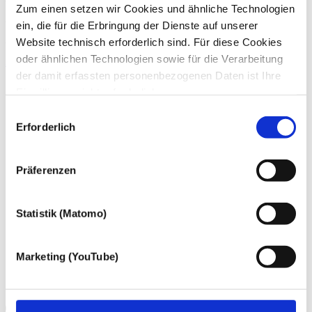
Zum einen setzen wir Cookies und ähnliche Technologien
ein, die für die Erbringung der Dienste auf unserer
Wenn Sie Fragen zu unseren Angeboten haben, können Sie uns
gern telefonisch (
+49 228 81000 0
) oder per
E-Mail
kontaktieren.
Website technisch erforderlich sind. Für diese Cookies
oder ähnlichen Technologien sowie für die Verarbeitung
Zum Kontakt
der damit erfassten personenbezogenen Daten ist Ihre
Einwilligung nicht erforderlich.
Gern möchten wir aber auch die folgenden Technologien
Einwilligungsauswahl
mit Ihrer ausdrücklichen Einwilligung einsetzen und die
Erforderlich
gewonnen personenbezogenen Daten zu den
nachfolgend genannten Zwecken einsetzen:
Präferenzen
Statistik (Matomo)
Marketing (YouTube)