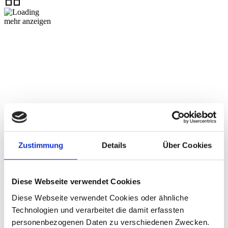
mehr anzeigen
Über die dhpg
Zustimmung
Details
Über Cookies
An unseren 18 Standorten beraten wir mit über 1.200
Mitarbeiter:innen Familienunternehmen und Mittelständler,
Großunternehmen, Verwaltungen der öffentlichen Hand ebenso wie
Diese Webseite verwendet Cookies
gemeinnützige Organisationen und Privatpersonen.
Diese Webseite verwendet Cookies oder ähnliche
Weitere Informationen
Technologien und verarbeitet die damit erfassten
personenbezogenen Daten zu verschiedenen Zwecken.
Kontakt