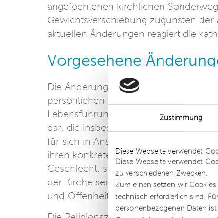
angefochtenen kirchlichen Sonderweg 
Gewichtsverschiebung zugunsten der a
aktuellen Änderungen reagiert die kath
Vorgesehene Änderung
Die Änderung der Grundordnung sieht 
persönlichen Lebensführung nicht me
Lebensführung stellt nunmehr auch im
Zustimmung
dar, die insbesondere das Beziehungsl
Details
für sich in Anspruch, dass nunmehr all
Diese Webseite verwendet Coo
ihren konkreten Aufgaben und unabhäng
Diese Webseite verwendet Coo
Geschlecht, sexueller Identität und 
zu verschiedenen Zwecken.
der Kirche sein können. Ausschlaggeb
Zum einen setzen wir Cookies 
und Offenheit gegenüber der Kirche.
technisch erforderlich sind. F
personenbezogenen Daten ist Ih
Die Religionszugehörigkeit soll nur noc