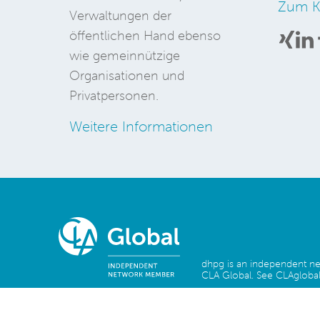
Zum K
Verwaltungen der
öffentlichen Hand ebenso
wie gemeinnützige
Organisationen und
Privatpersonen.
Weitere Informationen
dhpg is an independent 
CLA Global. See
CLAglobal