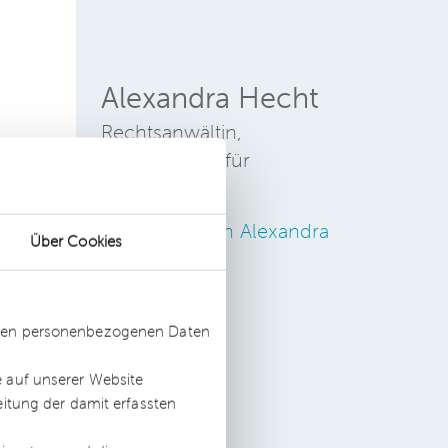
Alexandra Hecht
Rechtsanwältin,
Fachanwältin für
Arbeitsrecht
Zum Profil von Alexandra
e
Über Cookies
Hecht
mmt
on
ssten personenbezogenen Daten
e auf unserer Website
eitung der damit erfassten
e