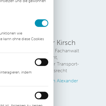
 einsetzen und die gewonnen
funktionen wie
ite kann ohne diese Cookies
Alexander Kirsch
Rechtsanwalt, Fachanwalt
für Arbeitsrecht,
a
Fachanwalt für Transport-
s
und Speditionsrecht
interagieren, indem
Zum Profil von Alexander
Kirsch
ln
n
t ist, Anzeigen zu zeigen,