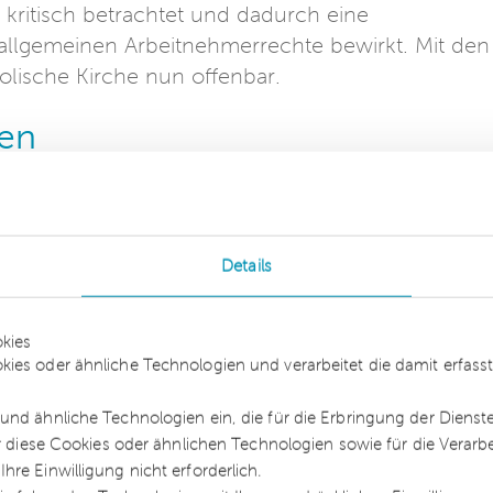
kritisch betrachtet und dadurch eine
llgemeinen Arbeitnehmerrechte bewirkt. Mit den
olische Kirche nun offenbar.
en
vor, dass eine rechtliche Bewertung der
hr vorgenommen wird. Die persönliche
 katholischen Arbeitsrecht eine unantastbare Zon
Details
eben und die Intimsphäre umfasst. Die Kirche ni
e Mitarbeiterinnen und Mitarbeiter, unabhängig v
kies
ig von Herkunft, Religion, Alter, Behinderung,
kies oder ähnliche Technologien und verarbeitet die damit erfa
Lebensform Repräsentantinnen und Repräsentanten
end sei immerhin aber eine positive Grundhaltung
und ähnliche Technologien ein, die für die Erbringung der Dienst
ür diese Cookies oder ähnlichen Technologien sowie für die Verarb
re Einwilligung nicht erforderlich.
h dann Einstellungskriterium sein, wenn sie für di