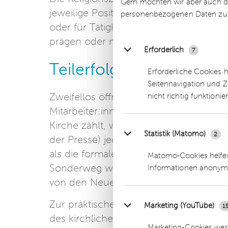
Gern möchten wir aber auch di
jeweilige Position erforderlich ist. Bei
personenbezogenen Daten zu
oder für Tätigkeiten, die die katholisch
prägen oder mitverantworten.
Erforderlich
7
Teilerfolg
Erforderliche Cookies 
Seitennavigation und Z
Zweifellos öffnet sich die Kirche also. 
nicht richtig funktionie
Mitarbeiter:innen weiterhin sanktionie
Kirche zählt, wird als typisches Elem
Statistik (Matomo)
2
der Presse) jedenfalls in weiten Teile
als die formale Rechtsänderung zeigen
Matomo-Cookies helfen
Sonderweg wirklich kommen wird, auch
Informationen anonym
von den Neuerungen profitieren werd
Zur praktischen Anwendung gelangen 
Marketing (YouTube)
1
des kirchlichen Arbeitsrechts erst und
Marketing-Cookies werd