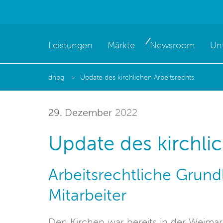
Leistungen
Märkte
Newsroom
Un
dhpg
Update des kirchlichen Arbeitsrechts
29. Dezember
2022
Update des kirchli
Arbeitsrechtliche Grund
Mitarbeiter
Den Kirchen war bereits in der Weimar