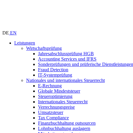
DE
EN
Leistungen
Wirtschaftsprüfung
Jahresabschlussprüfung HGB
Accounting Services und IFRS
Sonderprüfungen und prüferische Dienstleistunge
Fraud Detection
IT-Systemprüfung
Nationales und internationales Steuerrecht
E-Rechnung
Globale Mindeststeuer
Steueroptimierung
Internationales Steuerrecht
Verrechnungspreise
Umsatzsteuer
Tax Compliance
Finanzbuchhaltung outsourcen
Lohnbuchhaltung auslagern