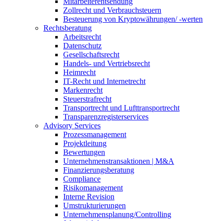
Mitarbeiterentsendung
Zollrecht und Verbrauchsteuern
Besteuerung von Kryptowährungen/ -werten
Rechtsberatung
Arbeitsrecht
Datenschutz
Gesellschaftsrecht
Handels- und Vertriebsrecht
Heimrecht
IT-Recht und Internetrecht
Markenrecht
Steuerstrafrecht
Transportrecht und Lufttransportrecht
Transparenzregisterservices
Advisory
Services
Prozessmanagement
Projektleitung
Bewertungen
Unternehmenstransaktionen | M&A
Finanzierungsberatung
Compliance
Risikomanagement
Interne Revision
Umstrukturierungen
Unternehmensplanung/Controlling