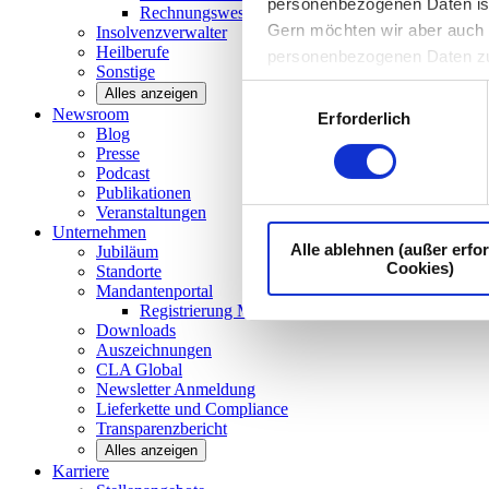
personenbezogenen Daten ist I
Rechnungswesen/Controlling
Gern möchten wir aber auch d
Insolvenzverwalter
Heilberufe
personenbezogenen Daten z
Sonstige
Einwilligungsauswahl
Alles anzeigen
Newsroom
Erforderlich
Blog
Presse
Podcast
Publikationen
Veranstaltungen
Unternehmen
Alle ablehnen (außer erfor
Jubiläum
Cookies)
Standorte
Mandantenportal
Registrierung Mandantenportal
Downloads
Auszeichnungen
CLA
Global
Newsletter
Anmeldung
Lieferkette und
Compliance
Transparenzbericht
Alles anzeigen
Karriere