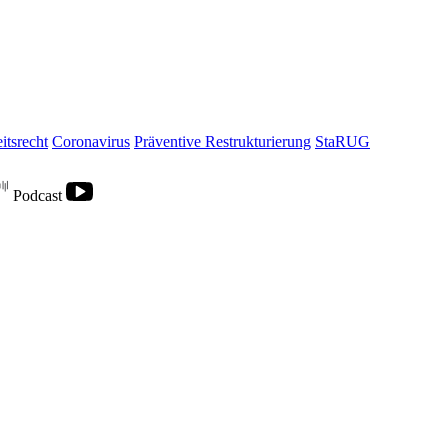
itsrecht
Coronavirus
Präventive Restrukturierung
StaRUG
Podcast