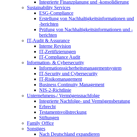
Integrierte Finanzplanung und -konsolidierung
Sustainability Services
ESG-Compliance
Erstellung von Nachhaltigkeitsinformationen und
-berichten
Prüfung von Nachhaltigkeitsinformationen und -
berichten
IT-Audit & Assurance
Interne Revision
IT-Zertifizierungen
IT-Compliance Audit
Information- & Cybersecurity
Informationssicherheitsmanagementsystem
IT-Security und Cybersecurity
IT-Risikomanagement
Business Continuity Management
NIS-2-Richtlinie
Unternehmens-/
Vermögensnachfolge
Integrierte Nachfolge- und Vermögensberatung
Erbrecht
Testamentsvollstreckung
Stiftungen
Family
Office
Sonstiges
Nach Deutschland expandieren