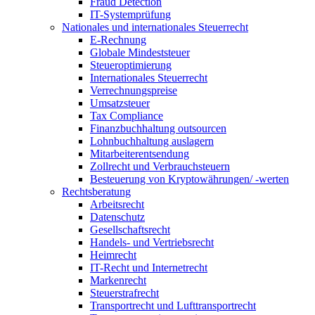
Fraud Detection
IT-Systemprüfung
Nationales und internationales Steuerrecht
E-Rechnung
Globale Mindeststeuer
Steueroptimierung
Internationales Steuerrecht
Verrechnungspreise
Umsatzsteuer
Tax Compliance
Finanzbuchhaltung outsourcen
Lohnbuchhaltung auslagern
Mitarbeiterentsendung
Zollrecht und Verbrauchsteuern
Besteuerung von Kryptowährungen/ -werten
Rechtsberatung
Arbeitsrecht
Datenschutz
Gesellschaftsrecht
Handels- und Vertriebsrecht
Heimrecht
IT-Recht und Internetrecht
Markenrecht
Steuerstrafrecht
Transportrecht und Lufttransportrecht