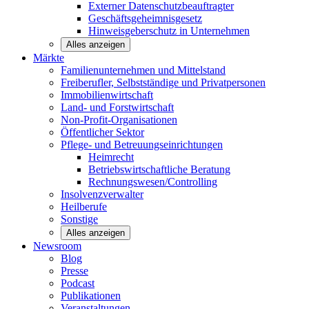
Externer Datenschutzbeauftragter
Geschäftsgeheimnisgesetz
Hinweisgeberschutz in Unternehmen
Alles anzeigen
Märkte
Familienunternehmen und
Mittelstand
Freiberufler, Selbstständige und
Privatpersonen
Immobilienwirtschaft
Land- und
Forstwirtschaft
Non-Profit-Organisationen
Öffentlicher
Sektor
Pflege- und Betreuungseinrichtungen
Heimrecht
Betriebswirtschaftliche Beratung
Rechnungswesen/Controlling
Insolvenzverwalter
Heilberufe
Sonstige
Alles anzeigen
Newsroom
Blog
Presse
Podcast
Publikationen
Veranstaltungen