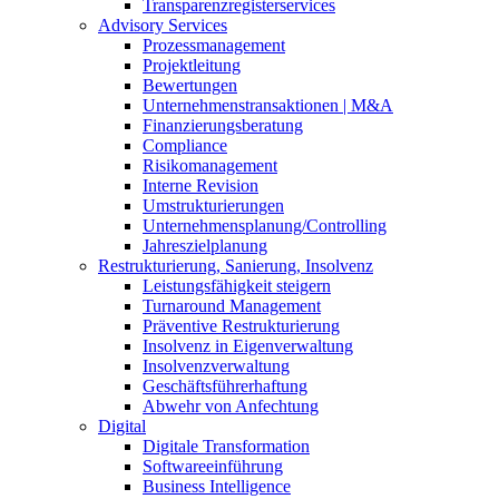
Transparenzregisterservices
Advisory
Services
Prozessmanagement
Projektleitung
Bewertungen
Unternehmenstransaktionen | M&A
Finanzierungsberatung
Compliance
Risikomanagement
Interne Revision
Umstrukturierungen
Unternehmensplanung/Controlling
Jahreszielplanung
Restrukturierung, Sanierung, Insolvenz
Leistungsfähigkeit steigern
Turnaround Management
Präventive Restrukturierung
Insolvenz in Eigenverwaltung
Insolvenzverwaltung
Geschäftsführerhaftung
Abwehr von Anfechtung
Digital
Digitale Transformation
Softwareeinführung
Business Intelligence