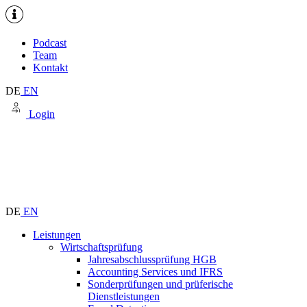
Podcast
Team
Kontakt
DE
EN
Login
DE
EN
Leistungen
Wirtschaftsprüfung
Jahresabschlussprüfung HGB
Accounting Services und IFRS
Sonderprüfungen und prüferische
Dienstleistungen