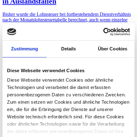
in Auslandsfällen
Bisher wurde die Lohnsteuer bei fortbestehendem Dienstverhältnis
nach der Monatslohnsteuertabelle berechnet, auch wenn einzelne
Arbeitstage aufgrund einer Tätigkeit im Ausland nach
Doppelbesteuerungsabkommen (DBA) oder im Falle der
tageweisen Beschäftigung im Inland steuerfrei waren. Seit 1.1.2023
sind jedoch solche Arbeitstage, an denen der Arbeitnehmer
(DBA-)steuerfreien Arbeitslohn bezieht, nicht mitzuzählen. Die
Zustimmung
Details
Über Cookies
entsprechende Gesetzesgrundlage wurde hingegen nicht geändert.
Arbeitnehmerentsendung
Lohnbuchhaltung/Sozialversicherung
Zurück
Diese Webseite verwendet Cookies
Diese Webseite verwendet Cookies oder ähnliche
Björn Spilles
Technologien und verarbeitet die damit erfassten
Steuerberater, Fachberater für Internationales Steuerrecht
personenbezogenen Daten zu verschiedenen Zwecken.
Zum einen setzen wir Cookies und ähnliche Technologien
Zum Profil von Björn Spilles
ein, die für die Erbringung der Dienste auf unserer
Sarah Müngersdorff
Website technisch erforderlich sind. Für diese Cookies
oder ähnlichen Technologien sowie für die Verarbeitung
Steuerberaterin
der damit erfassten personenbezogenen Daten ist Ihre