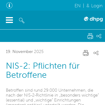
EN
Login
19. November
2025
NIS-2: Pflichten für
Betroffene
Betroffen sind rund 29.000 Unternehmen, die
nach der NIS-2-Richtlinie in „besonders wichtige“
(essential) und „wichtige“ Einrichtungen