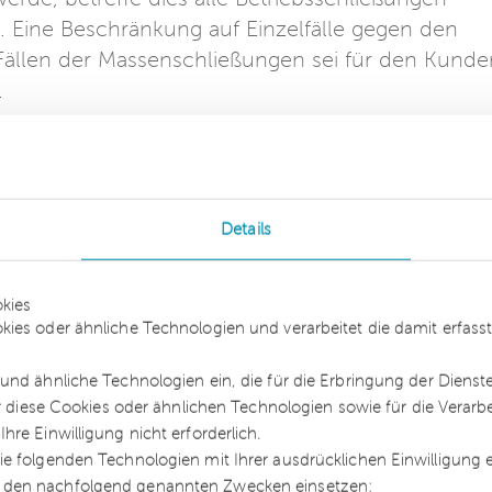
. Eine Beschränkung auf Einzelfälle gegen den
 Fällen der Massenschließungen sei für den Kunde
.
 Krankheitserreger im Sinne der §§ 6, 7
ei auch nicht schädlich, dass Covid-19 erst im
e aufgenommen wurde. Dies sei auch vorher bereit
 Nr. 5 IfSG umfasst gewesen, wonach auch
Details
ldepflichtig sind.
 die Versicherten nach Auffassung des Landgerich
kies
kies oder ähnliche Technologien und verarbeitet die damit erfa
es sich dabei um staatliche Leistungen handele 
und ähnliche Technologien ein, die für die Erbringung der Dienst
ür diese Cookies oder ähnlichen Technologien sowie für die Verarb
n jetzt tun?
re Einwilligung nicht erforderlich.
e folgenden Technologien mit Ihrer ausdrücklichen Einwilligung
n aus dem Vertrag nachzukommen.
 den nachfolgend genannten Zwecken einsetzen: