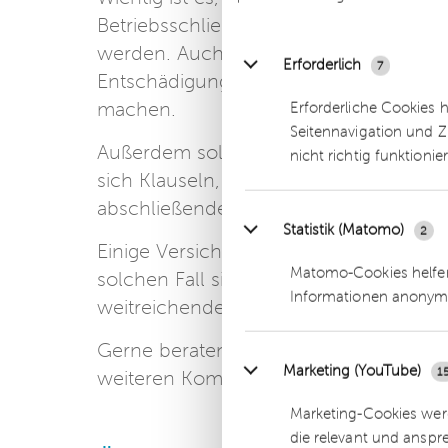
Betriebsschließungen müssen der Vers
werden. Auch darüber hinaus kann es 
Erforderlich
7
Entschädigungsansprüche nach dem If
machen.
Erforderliche Cookies 
Seitennavigation und Z
Außerdem sollten die Vertragsbedingu
nicht richtig funktionie
sich Klauseln, die eine Haftung für we
abschließende Aufzählung der Krankhe
Statistik (Matomo)
2
Einige Versicherungen bieten „aus Kula
Matomo-Cookies helfen
solchen Fall sind die Bedingungen gena
Informationen anonym
weitreichenden Abgeltungs- und Verzi
Gerne beraten wir Sie persönlich bei 
Marketing (YouTube)
1
weiteren Kommunikation mit Ihrem Ver
Marketing-Cookies werd
die relevant und anspr