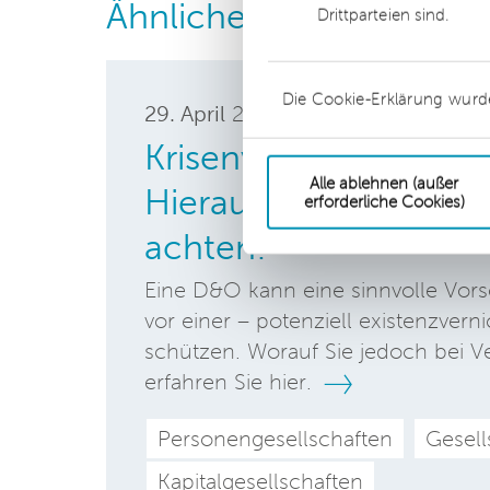
Ähnliche Beiträge
Drittparteien sind.
Die Cookie-Erklärung wurd
29. April
2019
Krisenvorsorge mit e
Alle ablehnen (außer
Hierauf sollten Sie b
erforderliche Cookies)
achten!
Eine D&O kann eine sinnvolle Vor
vor einer – potenziell existenzver
schützen. Worauf Sie jedoch bei Ve
erfahren Sie hier.
Personengesellschaften
Gesell
Kapitalgesellschaften