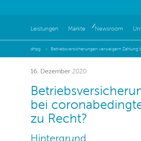
Leistungen
Märkte
Newsroom
Un
dhpg
Betriebsversicherungen verweigern Zahlung 
16. Dezember
2020
Betriebsversicher
bei coronabedingt
zu Recht?
Hintergrund