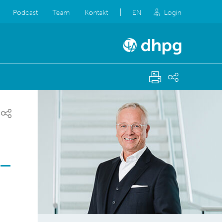
Podcast
Team
Kontakt
EN
Login
g
 –