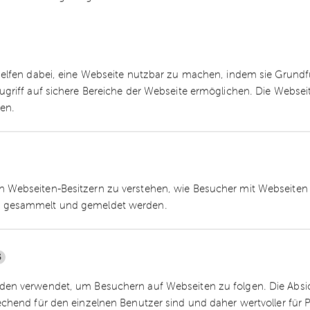
icherung in der Regel unverzüglich gemeldet
weitere Pflichten geben, etwa
SG gegenüber der zuständigen Behörde geltend
helfen dabei, eine Webseite nutzbar zu machen, indem sie Grund
ugriff auf sichere Bereiche der Webseite ermöglichen. Die Webse
ngen genau geprüft werden. Gegebenenfalls find
ren.
ltweite Pandemien ausschließen oder die als
iten und Krankheitserreger aufzufassen sind.
nz“ auch die Zahlung eines Teilbetrags an. In ei
 Webseiten-Besitzern zu verstehen, wie Besucher mit Webseiten 
u zu überprüfen, da diese in der Regel mit einer
 gesammelt und gemeldet werden.
chtserklärung verbunden sind.
der Prüfung Ihrer Vertragsbedingungen und der
5
sicherer.
en verwendet, um Besuchern auf Webseiten zu folgen. Die Absich
echend für den einzelnen Benutzer sind und daher wertvoller für