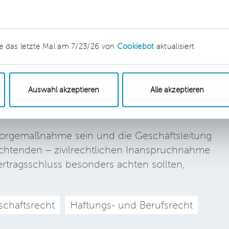
e das letzte Mal am 7/23/26 von
Cookiebot
aktualisiert
iner D&O-Versicherung?
ei Vertragsschluss unbedingt
Auswahl akzeptieren
Alle akzeptieren
sorgemaßnahme sein und die Geschäftsleitung
nichtenden – zivilrechtlichen Inanspruchnahme
rtragsschluss besonders achten sollten,
schaftsrecht
Haftungs- und Berufsrecht