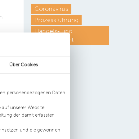
Coronavirus
n
Prozessführung
Handels- und
Vertriebsrecht
s
Über Cookies
ts
ssten personenbezogenen Daten
und
e auf unserer Website
eitung der damit erfassten
 einsetzen und die gewonnen