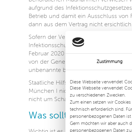
aufgrund des Infektionsschutzgesetzes
Betrieb und damit ein Ausschluss von
dann aus dem Vertrag nicht ersichtlich
Sofern der Vertrag auf meldepflichtige
Infektionsschutzgesetz (IfSG) beruhe, s
Februar 2020 ausdrücklich in die List
von der Generalklausel des § 6 Abs. 1
Zustimmung
unbenannte bedrohliche Krankheiten me
Details
Staatliche Hilfszahlungen müssen sich
Diese Webseite verwendet Coo
Diese Webseite verwendet Coo
München I nicht anrechnen lassen, da 
zu verschiedenen Zwecken.
nicht um Schadensersatzzahlungen.
Zum einen setzen wir Cookies 
technisch erforderlich sind. F
Was sollten Unternehme
personenbezogenen Daten ist Ih
Gern möchten wir aber auch di
Wichtig ist es, den eigenen Pflichte
personenbezogenen Daten zu