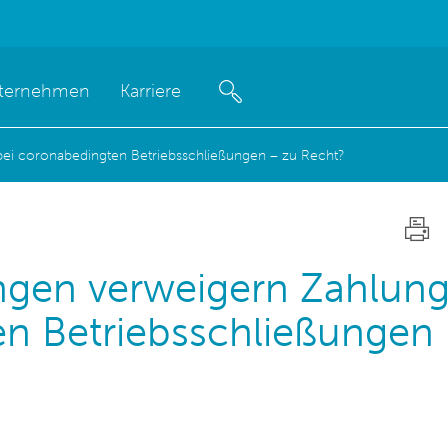
ternehmen
Karriere
bei coronabedingten Betriebsschließungen – zu Recht?
ungen verweigern Zahlun
en Betriebsschließungen