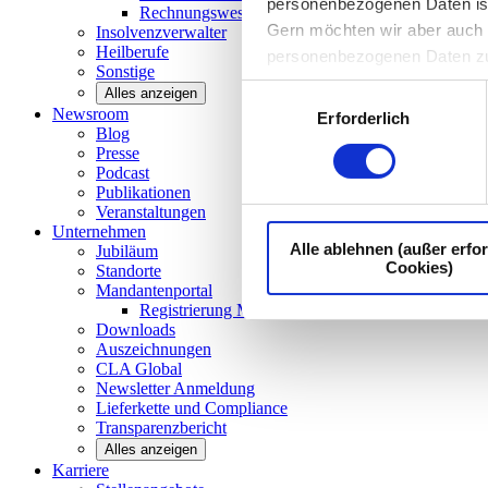
personenbezogenen Daten ist I
Rechnungswesen/Controlling
Gern möchten wir aber auch d
Insolvenzverwalter
Heilberufe
personenbezogenen Daten z
Sonstige
Einwilligungsauswahl
Alles anzeigen
Newsroom
Erforderlich
Blog
Presse
Podcast
Publikationen
Veranstaltungen
Unternehmen
Alle ablehnen (außer erfor
Jubiläum
Cookies)
Standorte
Mandantenportal
Registrierung Mandantenportal
Downloads
Auszeichnungen
CLA
Global
Newsletter
Anmeldung
Lieferkette und
Compliance
Transparenzbericht
Alles anzeigen
Karriere