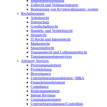
Mitarbeiterentsendung
Zollrecht und Verbrauchsteuern
Besteuerung von Kryptowährungen/ -werten
Rechtsberatung
Arbeitsrecht
Datenschutz
Gesellschaftsrecht
Handels- und Vertriebsrecht
Heimrecht
IT-Recht und Internetrecht
Markenrecht
Steuerstrafrecht
Transportrecht und Lufttransportrecht
Transparenzregisterservices
Advisory
Services
Prozessmanagement
Projektleitung
Bewertungen
Unternehmenstransaktionen | M&A
Finanzierungsberatung
Compliance
Risikomanagement
Interne Revision
Umstrukturierungen
Unternehmensplanung/Controlling