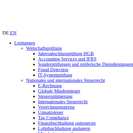
DE
EN
Leistungen
Wirtschaftsprüfung
Jahresabschlussprüfung HGB
Accounting Services und IFRS
Sonderprüfungen und prüferische Dienstleistunge
Fraud Detection
IT-Systemprüfung
Nationales und internationales Steuerrecht
E-Rechnung
Globale Mindeststeuer
Steueroptimierung
Internationales Steuerrecht
Verrechnungspreise
Umsatzsteuer
Tax Compliance
Finanzbuchhaltung outsourcen
Lohnbuchhaltung auslagern