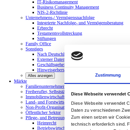
IT-Risikomanagement
Business Continuity Management
NIS-2-Richtlinie
Unternehmens-/
Vermögensnachfolge
Integrierte Nachfolge- und Vermögensberatung
Erbrecht
Testamentsvollstreckung
Stiftungen
Family
Office
Sonstiges
Nach Deutschland expandieren
Externer Datenschutzbeauftragter
Geschäftsgeheimnisgesetz
Hinweisgeberschutz in Unternehmen
Zustimmung
Alles anzeigen
Märkte
Familienunternehmen und
Mittelstand
Freiberufler, Selbstständige und
Privatpersonen
Diese Webseite verwendet 
Immobilienwirtschaft
Land- und
Forstwirtschaft
Diese Webseite verwendet Co
Non-Profit-Organisationen
Daten zu verschiedenen Zwe
Öffentlicher
Sektor
Zum einen setzen wir Cookies
Pflege- und Betreuungseinrichtungen
Heimrecht
technisch erforderlich sind. 
Betriebswirtschaftliche Beratung