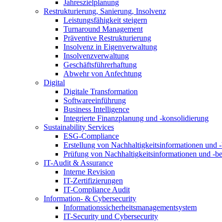
Jahreszielplanung
Restrukturierung, Sanierung, Insolvenz
Leistungsfähigkeit steigern
Turnaround Management
Präventive Restrukturierung
Insolvenz in Eigenverwaltung
Insolvenzverwaltung
Geschäftsführerhaftung
Abwehr von Anfechtung
Digital
Digitale Transformation
Softwareeinführung
Business Intelligence
Integrierte Finanzplanung und -konsolidierung
Sustainability Services
ESG-Compliance
Erstellung von Nachhaltigkeitsinformationen und -
Prüfung von Nachhaltigkeitsinformationen und -be
IT-Audit & Assurance
Interne Revision
IT-Zertifizierungen
IT-Compliance Audit
Information- & Cybersecurity
Informationssicherheitsmanagementsystem
IT-Security und Cybersecurity