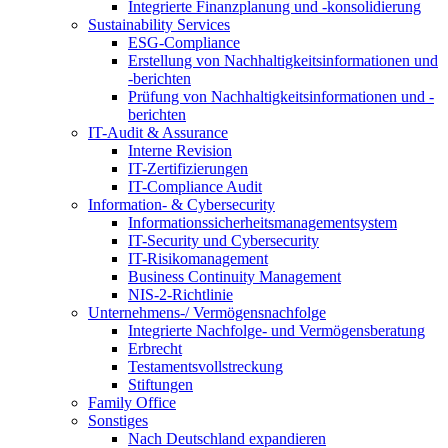
Integrierte Finanzplanung und -konsolidierung
Sustainability Services
ESG-Compliance
Erstellung von Nachhaltigkeitsinformationen und
-berichten
Prüfung von Nachhaltigkeitsinformationen und -
berichten
IT-Audit & Assurance
Interne Revision
IT-Zertifizierungen
IT-Compliance Audit
Information- & Cybersecurity
Informationssicherheitsmanagementsystem
IT-Security und Cybersecurity
IT-Risikomanagement
Business Continuity Management
NIS-2-Richtlinie
Unternehmens-/
Vermögensnachfolge
Integrierte Nachfolge- und Vermögensberatung
Erbrecht
Testamentsvollstreckung
Stiftungen
Family
Office
Sonstiges
Nach Deutschland expandieren