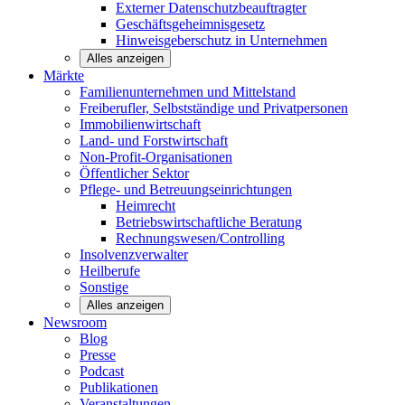
Externer Datenschutzbeauftragter
Geschäftsgeheimnisgesetz
Hinweisgeberschutz in Unternehmen
Alles anzeigen
Märkte
Familienunternehmen und
Mittelstand
Freiberufler, Selbstständige und
Privatpersonen
Immobilienwirtschaft
Land- und
Forstwirtschaft
Non-Profit-Organisationen
Öffentlicher
Sektor
Pflege- und Betreuungseinrichtungen
Heimrecht
Betriebswirtschaftliche Beratung
Rechnungswesen/Controlling
Insolvenzverwalter
Heilberufe
Sonstige
Alles anzeigen
Newsroom
Blog
Presse
Podcast
Publikationen
Veranstaltungen