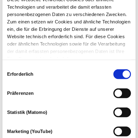
PLZ
*
Technologien und verarbeitet die damit erfassten
Ort
*
personenbezogenen Daten zu verschiedenen Zwecken.
Telefon
*
Zum einen setzen wir Cookies und ähnliche Technologien
E-Mail
*
Wie sind Sie auf die dhpg aufmerksam geworden?
*
ein, die für die Erbringung der Dienste auf unserer
Website technisch erforderlich sind. Für diese Cookies
oder ähnlichen Technologien sowie für die Verarbeitung
Bitte wählen Sie mindestens eine Anlage aus.
der damit erfassten personenbezogenen Daten ist Ihre
Einwilligung nicht erforderlich.
Anlage 1
Gern möchten wir aber auch die folgenden Technologien
Datei auswählen
Einwilligungsauswahl
mit Ihrer ausdrücklichen Einwilligung einsetzen und die
Erforderlich
Anlage 2
gewonnen personenbezogenen Daten zu den
Datei auswählen
nachfolgend genannten Zwecken einsetzen:
Präferenzen
Anlage 3
Datei auswählen
Statistik (Matomo)
Im Online-Bewerbungsformular können Sie bis zu drei Dateien
mit je maximal 8 MB anhängen. Bitte laden Sie Ihre
Marketing (YouTube)
Dokumente in einem der gängigen Formate hoch: PDF, DOC,