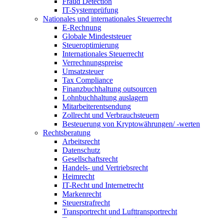
Fraud Detection
IT-Systemprüfung
Nationales und internationales Steuerrecht
E-Rechnung
Globale Mindeststeuer
Steueroptimierung
Internationales Steuerrecht
Verrechnungspreise
Umsatzsteuer
Tax Compliance
Finanzbuchhaltung outsourcen
Lohnbuchhaltung auslagern
Mitarbeiterentsendung
Zollrecht und Verbrauchsteuern
Besteuerung von Kryptowährungen/ -werten
Rechtsberatung
Arbeitsrecht
Datenschutz
Gesellschaftsrecht
Handels- und Vertriebsrecht
Heimrecht
IT-Recht und Internetrecht
Markenrecht
Steuerstrafrecht
Transportrecht und Lufttransportrecht