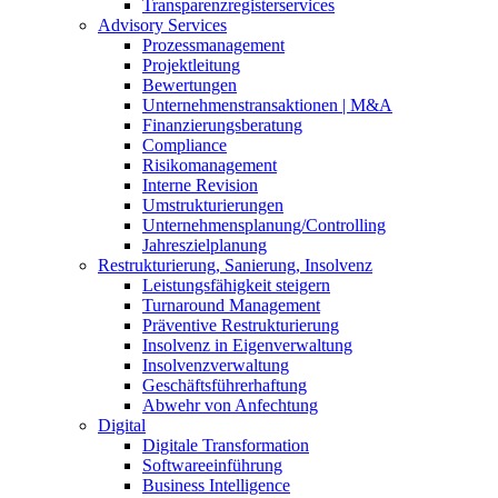
Transparenzregisterservices
Advisory
Services
Prozessmanagement
Projektleitung
Bewertungen
Unternehmenstransaktionen | M&A
Finanzierungsberatung
Compliance
Risikomanagement
Interne Revision
Umstrukturierungen
Unternehmensplanung/Controlling
Jahreszielplanung
Restrukturierung, Sanierung, Insolvenz
Leistungsfähigkeit steigern
Turnaround Management
Präventive Restrukturierung
Insolvenz in Eigenverwaltung
Insolvenzverwaltung
Geschäftsführerhaftung
Abwehr von Anfechtung
Digital
Digitale Transformation
Softwareeinführung
Business Intelligence