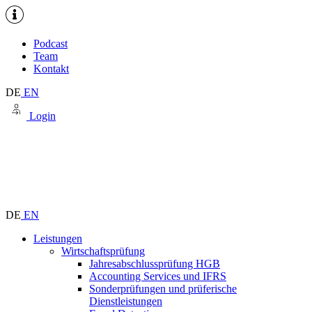
Podcast
Team
Kontakt
DE
EN
Login
DE
EN
Leistungen
Wirtschaftsprüfung
Jahresabschlussprüfung HGB
Accounting Services und IFRS
Sonderprüfungen und prüferische
Dienstleistungen