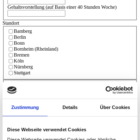
Gehaltsvorstellung (auf Basis einer 40 Stunden Woche)
Standort
Bamberg
Berlin
Bonn
Bornheim (Rheinland)
Bremen
Köln
Nürnberg
Stuttgart
Persönliche Daten
Anrede
Zustimmung
Details
Über Cookies
Titel
Vorname
*
Nachname
*
Straße
*
Diese Webseite verwendet Cookies
Hausnummer
*
Diese Webseite verwendet Cookies oder ähnliche