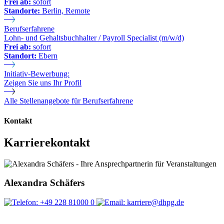
Frei ab:
sofort
Standorte:
Berlin, Remote
Berufserfahrene
Lohn- und Gehaltsbuchhalter / Payroll Specialist (m/w/d)
Frei ab:
sofort
Standort:
Ebern
Initiativ-Bewerbung:
Zeigen Sie uns Ihr Profil
Alle Stellenangebote für Berufserfahrene
Kontakt
Karrierekontakt
Alexandra Schäfers
+49 228 81000 0
karriere@dhpg.de