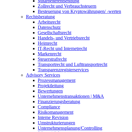
Mitarbeiterentsendung
Zollrecht und Verbrauchsteuern
Besteuerung von Kryptowährungen/ -werten
Rechtsberatung
Arbeitsrecht
Datenschutz
Gesellschaftsrecht
Handels- und Vertriebsrecht
Heimrecht
IT-Recht und Internetrecht
Markenrecht
Steuerstrafrecht
Transportrecht und Lufttransportrecht
Transparenzregisterservices
Advisory
Services
Prozessmanagement
Projektleitung
Bewertungen
Unternehmenstransaktionen | M&A
Finanzierungsberatung
Compliance
Risikomanagement
Interne Revision
Umstrukturierungen
Unternehmensplanung/Controlling