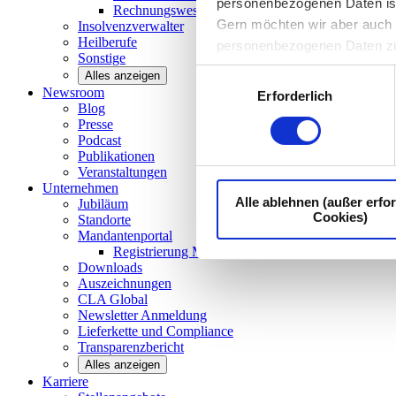
personenbezogenen Daten ist I
Rechnungswesen/Controlling
Gern möchten wir aber auch d
Insolvenzverwalter
Heilberufe
personenbezogenen Daten z
Sonstige
Einwilligungsauswahl
Alles anzeigen
Newsroom
Erforderlich
Blog
Presse
Podcast
Publikationen
Veranstaltungen
Unternehmen
Alle ablehnen (außer erfor
Jubiläum
Cookies)
Standorte
Mandantenportal
Registrierung Mandantenportal
Downloads
Auszeichnungen
CLA
Global
Newsletter
Anmeldung
Lieferkette und
Compliance
Transparenzbericht
Alles anzeigen
Karriere