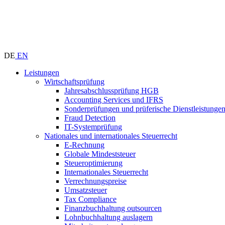
DE
EN
Leistungen
Wirtschaftsprüfung
Jahresabschlussprüfung HGB
Accounting Services und IFRS
Sonderprüfungen und prüferische Dienstleistunge
Fraud Detection
IT-Systemprüfung
Nationales und internationales Steuerrecht
E-Rechnung
Globale Mindeststeuer
Steueroptimierung
Internationales Steuerrecht
Verrechnungspreise
Umsatzsteuer
Tax Compliance
Finanzbuchhaltung outsourcen
Lohnbuchhaltung auslagern