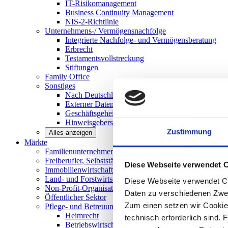
IT-Risikomanagement
Business Continuity Management
NIS-2-Richtlinie
Unternehmens-/
Vermögensnachfolge
Integrierte Nachfolge- und Vermögensberatung
Erbrecht
Testamentsvollstreckung
Stiftungen
Family
Office
Sonstiges
Nach Deutschland expandieren
Externer Datenschutzbeauftragter
Geschäftsgeheimnisgesetz
Hinweisgeberschutz in Unternehmen
Zustimmung
Alles anzeigen
Märkte
Familienunternehmen und
Mittelstand
Freiberufler, Selbstständige und
Privatpersonen
Diese Webseite verwendet 
Immobilienwirtschaft
Land- und
Forstwirtschaft
Diese Webseite verwendet Co
Non-Profit-Organisationen
Daten zu verschiedenen Zwe
Öffentlicher
Sektor
Zum einen setzen wir Cookies
Pflege- und Betreuungseinrichtungen
Heimrecht
technisch erforderlich sind. 
Betriebswirtschaftliche Beratung