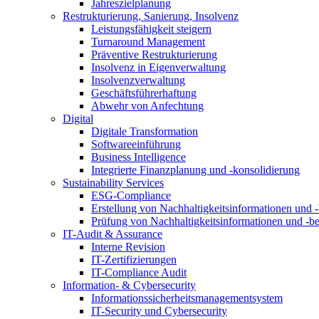
Jahreszielplanung
Restrukturierung, Sanierung, Insolvenz
Leistungsfähigkeit steigern
Turnaround Management
Präventive Restrukturierung
Insolvenz in Eigenverwaltung
Insolvenzverwaltung
Geschäftsführerhaftung
Abwehr von Anfechtung
Digital
Digitale Transformation
Softwareeinführung
Business Intelligence
Integrierte Finanzplanung und -konsolidierung
Sustainability Services
ESG-Compliance
Erstellung von Nachhaltigkeitsinformationen und -
Prüfung von Nachhaltigkeitsinformationen und -be
IT-Audit & Assurance
Interne Revision
IT-Zertifizierungen
IT-Compliance Audit
Information- & Cybersecurity
Informationssicherheitsmanagementsystem
IT-Security und Cybersecurity