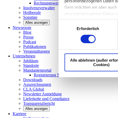
personenbezogenen Daten ist I
Rechnungswesen/Controlling
Gern möchten wir aber auch d
Insolvenzverwalter
Heilberufe
personenbezogenen Daten z
Sonstige
Einwilligungsauswahl
Alles anzeigen
Newsroom
Erforderlich
Blog
Presse
Podcast
Publikationen
Veranstaltungen
Unternehmen
Alle ablehnen (außer erfor
Jubiläum
Cookies)
Standorte
Mandantenportal
Registrierung Mandantenportal
Downloads
Auszeichnungen
CLA
Global
Newsletter
Anmeldung
Lieferkette und
Compliance
Transparenzbericht
Alles anzeigen
Karriere