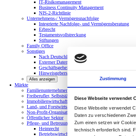
IT-Risikomanagement
Business Continuity Management
NIS-2-Richtlinie
Unternehmens-/
Vermögensnachfolge
Integrierte Nachfolge- und Vermögensberatung
Erbrecht
Testamentsvollstreckung
Stiftungen
Family
Office
Sonstiges
Nach Deutschland expandieren
Externer Datenschutzbeauftragter
Geschäftsgeheimnisgesetz
Hinweisgeberschutz in Unternehmen
Zustimmung
Alles anzeigen
Märkte
Familienunternehmen und
Mittelstand
Freiberufler, Selbstständige und
Privatpersonen
Diese Webseite verwendet 
Immobilienwirtschaft
Land- und
Forstwirtschaft
Diese Webseite verwendet Co
Non-Profit-Organisationen
Daten zu verschiedenen Zwe
Öffentlicher
Sektor
Zum einen setzen wir Cookies
Pflege- und Betreuungseinrichtungen
Heimrecht
technisch erforderlich sind. 
Betriebswirtschaftliche Beratung