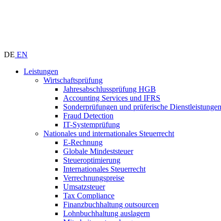
DE
EN
Leistungen
Wirtschaftsprüfung
Jahresabschlussprüfung HGB
Accounting Services und IFRS
Sonderprüfungen und prüferische Dienstleistunge
Fraud Detection
IT-Systemprüfung
Nationales und internationales Steuerrecht
E-Rechnung
Globale Mindeststeuer
Steueroptimierung
Internationales Steuerrecht
Verrechnungspreise
Umsatzsteuer
Tax Compliance
Finanzbuchhaltung outsourcen
Lohnbuchhaltung auslagern