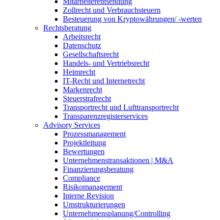
Mitarbeiterentsendung
Zollrecht und Verbrauchsteuern
Besteuerung von Kryptowährungen/ -werten
Rechtsberatung
Arbeitsrecht
Datenschutz
Gesellschaftsrecht
Handels- und Vertriebsrecht
Heimrecht
IT-Recht und Internetrecht
Markenrecht
Steuerstrafrecht
Transportrecht und Lufttransportrecht
Transparenzregisterservices
Advisory
Services
Prozessmanagement
Projektleitung
Bewertungen
Unternehmenstransaktionen | M&A
Finanzierungsberatung
Compliance
Risikomanagement
Interne Revision
Umstrukturierungen
Unternehmensplanung/Controlling