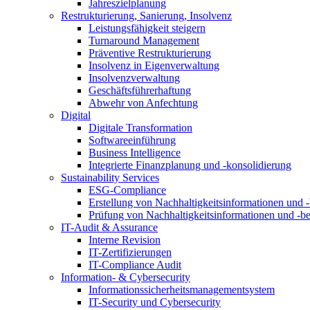
Jahreszielplanung
Restrukturierung, Sanierung, Insolvenz
Leistungsfähigkeit steigern
Turnaround Management
Präventive Restrukturierung
Insolvenz in Eigenverwaltung
Insolvenzverwaltung
Geschäftsführerhaftung
Abwehr von Anfechtung
Digital
Digitale Transformation
Softwareeinführung
Business Intelligence
Integrierte Finanzplanung und -konsolidierung
Sustainability Services
ESG-Compliance
Erstellung von Nachhaltigkeitsinformationen und -
Prüfung von Nachhaltigkeitsinformationen und -be
IT-Audit & Assurance
Interne Revision
IT-Zertifizierungen
IT-Compliance Audit
Information- & Cybersecurity
Informationssicherheitsmanagementsystem
IT-Security und Cybersecurity