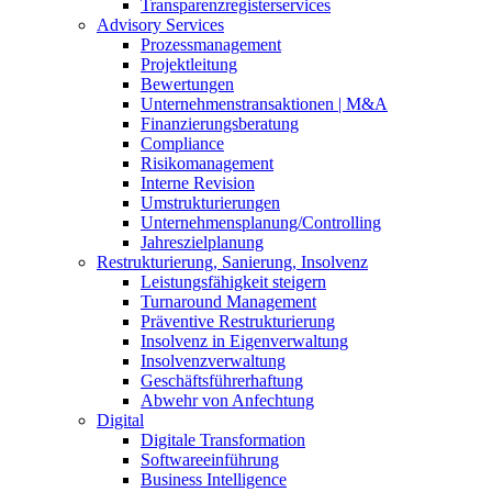
Transparenzregisterservices
Advisory
Services
Prozessmanagement
Projektleitung
Bewertungen
Unternehmenstransaktionen | M&A
Finanzierungsberatung
Compliance
Risikomanagement
Interne Revision
Umstrukturierungen
Unternehmensplanung/Controlling
Jahreszielplanung
Restrukturierung, Sanierung, Insolvenz
Leistungsfähigkeit steigern
Turnaround Management
Präventive Restrukturierung
Insolvenz in Eigenverwaltung
Insolvenzverwaltung
Geschäftsführerhaftung
Abwehr von Anfechtung
Digital
Digitale Transformation
Softwareeinführung
Business Intelligence