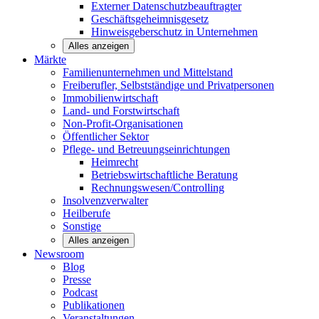
Externer Datenschutzbeauftragter
Geschäftsgeheimnisgesetz
Hinweisgeberschutz in Unternehmen
Alles anzeigen
Märkte
Familienunternehmen und
Mittelstand
Freiberufler, Selbstständige und
Privatpersonen
Immobilienwirtschaft
Land- und
Forstwirtschaft
Non-Profit-Organisationen
Öffentlicher
Sektor
Pflege- und Betreuungseinrichtungen
Heimrecht
Betriebswirtschaftliche Beratung
Rechnungswesen/Controlling
Insolvenzverwalter
Heilberufe
Sonstige
Alles anzeigen
Newsroom
Blog
Presse
Podcast
Publikationen
Veranstaltungen