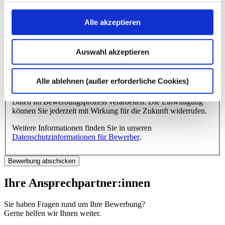
Angeworben durch das Programm
„Mitarbeiter werben Mitarbeiter“
Alle akzeptieren
Name des dhpg-Mitarbeiters
*
dhpg-Standort
*
Auswahl akzeptieren
* Pflichtangabe
Alle ablehnen (außer erforderliche Cookies)
Mit dem Absenden Ihrer Bewerbung erklären Sie Ihre
Einwilligung, dass wir die von Ihnen freiwillig übermittelten
Daten im Bewerbungsprozess verarbeiten. Die Einwilligung
können Sie jederzeit mit Wirkung für die Zukunft widerrufen.
Weitere Informationen finden Sie in unseren
Datenschutzinformationen für Bewerber
.
Ihre Ansprechpartner:innen
Sie haben Fragen rund um Ihre Bewerbung?
Gerne helfen wir Ihnen weiter.