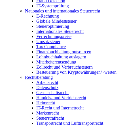
Fraud Detection
IT-Systemprüfung
Nationales und internationales Steuerrecht
E-Rechnung
Globale Mindeststeuer
Steueroptimierung
Internationales Steuerrecht
Verrechnungspreise
Umsatzsteuer
Tax Compliance
Finanzbuchhaltung outsourcen
Lohnbuchhaltung auslagern
Mitarbeiterentsendung
Zollrecht und Verbrauchsteuern
Besteuerung von Kryptowährungen/ -werten
Rechtsberatung
Arbeitsrecht
Datenschutz
Gesellschaftsrecht
Handels- und Vertriebsrecht
Heimrecht
IT-Recht und Internetrecht
Markenrecht
Steuerstrafrecht
Transportrecht und Lufttransportrecht