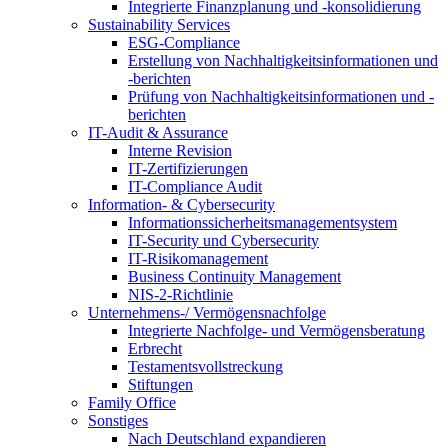
Integrierte Finanzplanung und -konsolidierung
Sustainability Services
ESG-Compliance
Erstellung von Nachhaltigkeitsinformationen und
-berichten
Prüfung von Nachhaltigkeitsinformationen und -
berichten
IT-Audit & Assurance
Interne Revision
IT-Zertifizierungen
IT-Compliance Audit
Information- & Cybersecurity
Informationssicherheitsmanagementsystem
IT-Security und Cybersecurity
IT-Risikomanagement
Business Continuity Management
NIS-2-Richtlinie
Unternehmens-/
Vermögensnachfolge
Integrierte Nachfolge- und Vermögensberatung
Erbrecht
Testamentsvollstreckung
Stiftungen
Family
Office
Sonstiges
Nach Deutschland expandieren