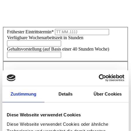
Frühester Eintrittstermin*
Verfügbare Wochenarbeitszeit in Stunden
Gehaltsvorstellung (auf Basis einer 40 Stunden Woche)
Persönliche Daten
Anrede
Titel
Zustimmung
Details
Über Cookies
Vorname
*
Nachname
*
Straße
*
Hausnummer
*
Diese Webseite verwendet Cookies
PLZ
*
Diese Webseite verwendet Cookies oder ähnliche
Ort
*
Technologien und verarbeitet die damit erfassten