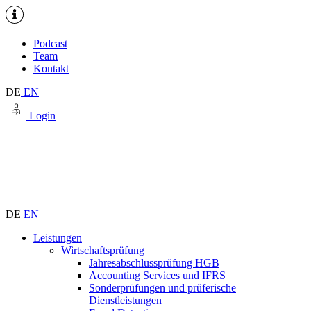
Podcast
Team
Kontakt
DE
EN
Login
DE
EN
Leistungen
Wirtschaftsprüfung
Jahresabschlussprüfung HGB
Accounting Services und IFRS
Sonderprüfungen und prüferische
Dienstleistungen