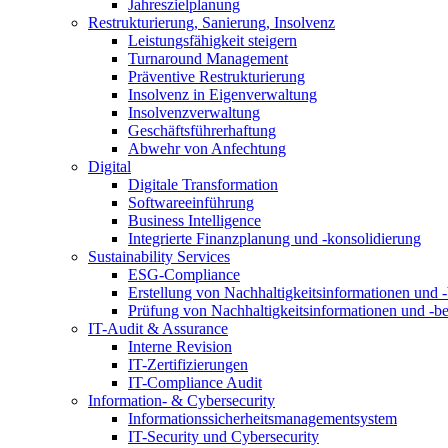
Jahreszielplanung
Restrukturierung, Sanierung, Insolvenz
Leistungsfähigkeit steigern
Turnaround Management
Präventive Restrukturierung
Insolvenz in Eigenverwaltung
Insolvenzverwaltung
Geschäftsführerhaftung
Abwehr von Anfechtung
Digital
Digitale Transformation
Softwareeinführung
Business Intelligence
Integrierte Finanzplanung und -konsolidierung
Sustainability Services
ESG-Compliance
Erstellung von Nachhaltigkeitsinformationen und -
Prüfung von Nachhaltigkeitsinformationen und -be
IT-Audit & Assurance
Interne Revision
IT-Zertifizierungen
IT-Compliance Audit
Information- & Cybersecurity
Informationssicherheitsmanagementsystem
IT-Security und Cybersecurity