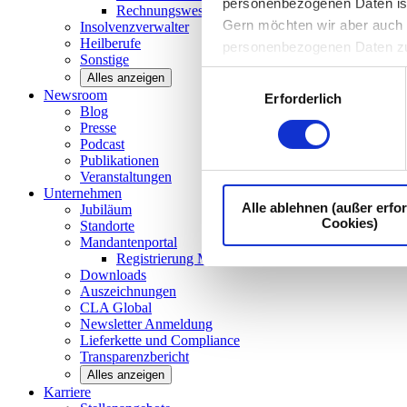
personenbezogenen Daten ist I
Rechnungswesen/Controlling
Gern möchten wir aber auch d
Insolvenzverwalter
Heilberufe
personenbezogenen Daten z
Sonstige
Einwilligungsauswahl
Alles anzeigen
Newsroom
Erforderlich
Blog
Presse
Podcast
Publikationen
Veranstaltungen
Unternehmen
Alle ablehnen (außer erfor
Jubiläum
Cookies)
Standorte
Mandantenportal
Registrierung Mandantenportal
Downloads
Auszeichnungen
CLA
Global
Newsletter
Anmeldung
Lieferkette und
Compliance
Transparenzbericht
Alles anzeigen
Karriere