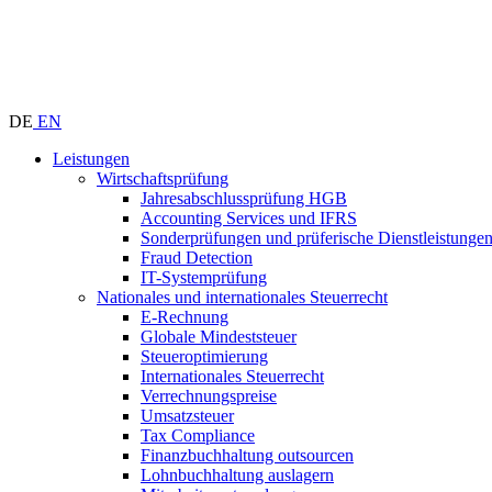
DE
EN
Leistungen
Wirtschaftsprüfung
Jahresabschlussprüfung HGB
Accounting Services und IFRS
Sonderprüfungen und prüferische Dienstleistunge
Fraud Detection
IT-Systemprüfung
Nationales und internationales Steuerrecht
E-Rechnung
Globale Mindeststeuer
Steueroptimierung
Internationales Steuerrecht
Verrechnungspreise
Umsatzsteuer
Tax Compliance
Finanzbuchhaltung outsourcen
Lohnbuchhaltung auslagern