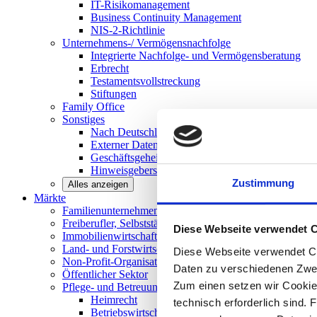
IT-Risikomanagement
Business Continuity Management
NIS-2-Richtlinie
Unternehmens-/
Vermögensnachfolge
Integrierte Nachfolge- und Vermögensberatung
Erbrecht
Testamentsvollstreckung
Stiftungen
Family
Office
Sonstiges
Nach Deutschland expandieren
Externer Datenschutzbeauftragter
Geschäftsgeheimnisgesetz
Hinweisgeberschutz in Unternehmen
Zustimmung
Alles anzeigen
Märkte
Familienunternehmen und
Mittelstand
Freiberufler, Selbstständige und
Privatpersonen
Diese Webseite verwendet 
Immobilienwirtschaft
Land- und
Forstwirtschaft
Diese Webseite verwendet Co
Non-Profit-Organisationen
Daten zu verschiedenen Zwe
Öffentlicher
Sektor
Zum einen setzen wir Cookies
Pflege- und Betreuungseinrichtungen
Heimrecht
technisch erforderlich sind. 
Betriebswirtschaftliche Beratung