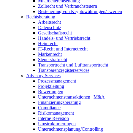
Mitarbeiterentsendung
Zollrecht und Verbrauchsteuern
Besteuerung von Kryptowährungen/ -werten
Rechtsberatung
Arbeitsrecht
Datenschutz
Gesellschaftsrecht
Handels- und Vertriebsrecht
Heimrecht
IT-Recht und Internetrecht
Markenrecht
Steuerstrafrecht
Transportrecht und Lufttransportrecht
Transparenzregisterservices
Advisory
Services
Prozessmanagement
Projektleitung
Bewertungen
Unternehmenstransaktionen | M&A
Finanzierungsberatung
Compliance
Risikomanagement
Interne Revision
Umstrukturierungen
Unternehmensplanung/Controlling